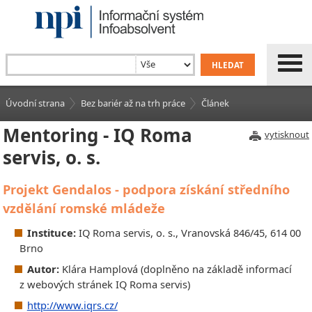
Úvodní strana
Bez bariér až na trh práce
Článek
Mentoring - IQ Roma
vytisknout
servis, o. s.
Projekt Gendalos - podpora získání středního
vzdělání romské mládeže
Instituce:
IQ Roma servis, o. s., Vranovská 846/45, 614 00
Brno
Autor:
Klára Hamplová (doplněno na základě informací
z webových stránek IQ Roma servis)
http://www.iqrs.cz/