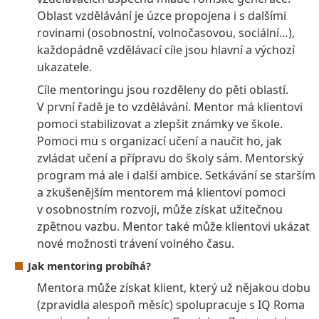
Oblast vzdělávání je úzce propojena i s dalšími
rovinami (osobnostní, volnočasovou, sociální…),
každopádně vzdělávací cíle jsou hlavní a výchozí
ukazatele.
Cíle mentoringu jsou rozděleny do pěti oblastí.
V první řadě je to vzdělávání. Mentor má klientovi
pomoci stabilizovat a zlepšit známky ve škole.
Pomoci mu s organizací učení a naučit ho, jak
zvládat učení a přípravu do školy sám. Mentorský
program má ale i další ambice. Setkávání se starším
a zkušenějším mentorem má klientovi pomoci
v osobnostním rozvoji, může získat užitečnou
zpětnou vazbu. Mentor také může klientovi ukázat
nové možnosti trávení volného času.
Jak mentoring probíhá?
Mentora může získat klient, který už nějakou dobu
(zpravidla alespoň měsíc) spolupracuje s IQ Roma