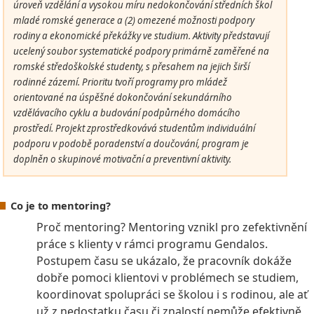
úroveň vzdělání a vysokou míru nedokončování středních škol
mladé romské generace a (2) omezené možnosti podpory
rodiny a ekonomické překážky ve studium. Aktivity představují
ucelený soubor systematické podpory primárně zaměřené na
romské středoškolské studenty, s přesahem na jejich širší
rodinné zázemí. Prioritu tvoří programy pro mládež
orientované na úspěšné dokončování sekundárního
vzdělávacího cyklu a budování podpůrného domácího
prostředí. Projekt zprostředkovává studentům individuální
podporu v podobě poradenství a doučování, program je
doplněn o skupinové motivační a preventivní aktivity.
Co je to mentoring?
Proč mentoring? Mentoring vznikl pro zefektivnění
práce s klienty v rámci programu Gendalos.
Postupem času se ukázalo, že pracovník dokáže
dobře pomoci klientovi v problémech se studiem,
koordinovat spolupráci se školou i s rodinou, ale ať
už z nedostatku času či znalostí nemůže efektivně