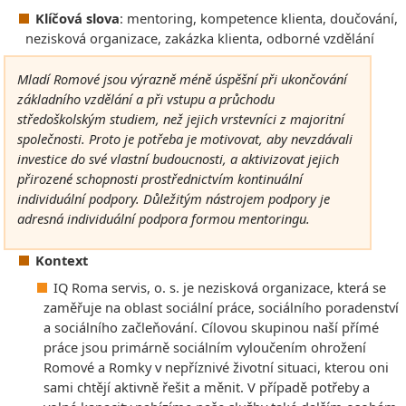
Klíčová slova
: mentoring, kompetence klienta, doučování,
nezisková organizace, zakázka klienta, odborné vzdělání
Mladí Romové jsou výrazně méně úspěšní při ukončování
základního vzdělání a při vstupu a průchodu
středoškolským studiem, než jejich vrstevníci z majoritní
společnosti. Proto je potřeba je motivovat, aby nevzdávali
investice do své vlastní budoucnosti, a aktivizovat jejich
přirozené schopnosti prostřednictvím kontinuální
individuální podpory. Důležitým nástrojem podpory je
adresná individuální podpora formou mentoringu.
Kontext
IQ Roma servis, o. s. je nezisková organizace, která se
zaměřuje na oblast sociální práce, sociálního poradenství
a sociálního začleňování. Cílovou skupinou naší přímé
práce jsou primárně sociálním vyloučením ohrožení
Romové a Romky v nepříznivé životní situaci, kterou oni
sami chtějí aktivně řešit a měnit. V případě potřeby a