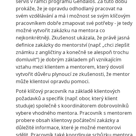
servis v rámci programu Gendalos. Za tuto dobu
prokáže, že je opravdu odhodlaný pracovat na
svém vzdělávání a má i možnost se svým klíčovým
pracovníkem dobře zmapovat své potřeby - je tedy
možné vytvořit zakázku na mentora co
nejkonkrétněji. Zkušenost ukázala, že právě jasná
definice zakázky do mentorství (např. „chci zlepšit
známku z angličtiny a konečně se alespoň trochu
domluvit“) je dobrým základem při vznikajícím
vztahu mezi klientem a mentorem, který dovolí
vytvořit důvěru plynoucí ze zkušenosti, že mentor
může klientovi opravdu pomoci.
Poté klíčový pracovník na základě klientových
požadavků a specifik (např. obor, který klient
studuje) společně s koordinátorem dobrovolníků
vybere vhodného mentora. Pracovník s mentorem
probere obsah klientovy počáteční zakázky a
důležité informace, které je možné mentorovi
sdělit. Pracovník také koordinuje schůzku mentora