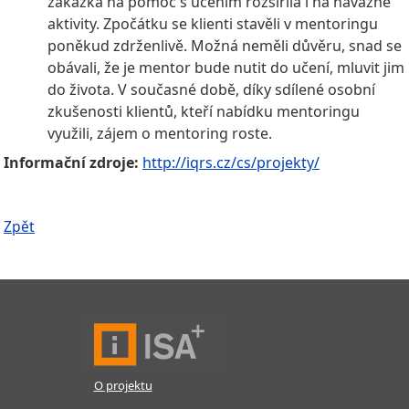
zakázka na pomoc s učením rozšířila i na návazné
aktivity. Zpočátku se klienti stavěli v mentoringu
poněkud zdrženlivě. Možná neměli důvěru, snad se
obávali, že je mentor bude nutit do učení, mluvit jim
do života. V současné době, díky sdílené osobní
zkušenosti klientů, kteří nabídku mentoringu
využili, zájem o mentoring roste.
Informační zdroje:
http://iqrs.cz/cs/projekty/
Zpět
O projektu