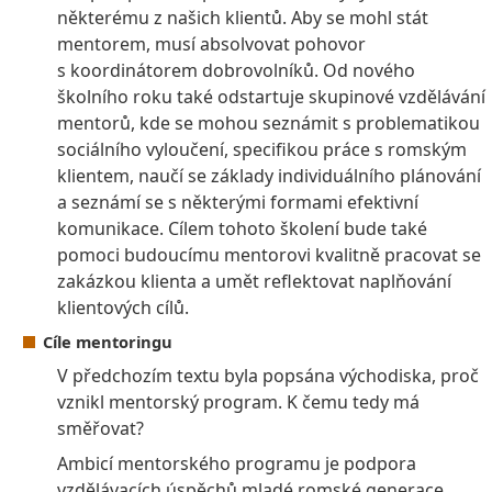
některému z našich klientů. Aby se mohl stát
mentorem, musí absolvovat pohovor
s koordinátorem dobrovolníků. Od nového
školního roku také odstartuje skupinové vzdělávání
mentorů, kde se mohou seznámit s problematikou
sociálního vyloučení, specifikou práce s romským
klientem, naučí se základy individuálního plánování
a seznámí se s některými formami efektivní
komunikace. Cílem tohoto školení bude také
pomoci budoucímu mentorovi kvalitně pracovat se
zakázkou klienta a umět reflektovat naplňování
klientových cílů.
Cíle mentoringu
V předchozím textu byla popsána východiska, proč
vznikl mentorský program. K čemu tedy má
směřovat?
Ambicí mentorského programu je podpora
vzdělávacích úspěchů mladé romské generace.