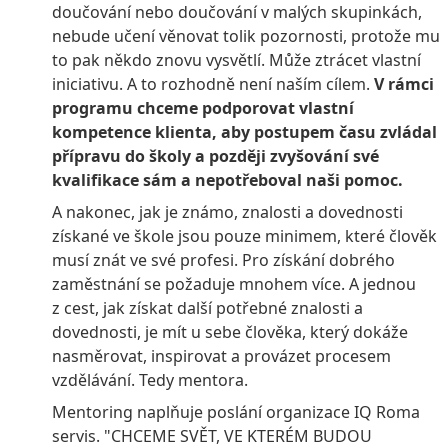
doučování nebo doučování v malých skupinkách,
nebude učení věnovat tolik pozornosti, protože mu
to pak někdo znovu vysvětlí. Může ztrácet vlastní
iniciativu. A to rozhodně není naším cílem.
V rámci
programu chceme podporovat vlastní
kompetence klienta, aby postupem času zvládal
přípravu do školy a později zvyšování své
kvalifikace sám a nepotřeboval naši pomoc.
A nakonec, jak je známo, znalosti a dovednosti
získané ve škole jsou pouze minimem, které člověk
musí znát ve své profesi. Pro získání dobrého
zaměstnání se požaduje mnohem více. A jednou
z cest, jak získat další potřebné znalosti a
dovednosti, je mít u sebe člověka, který dokáže
nasměrovat, inspirovat a provázet procesem
vzdělávání. Tedy mentora.
Mentoring naplňuje poslání organizace IQ Roma
servis. "CHCEME SVĚT, VE KTERÉM BUDOU