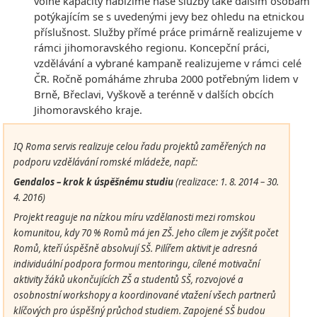
volné kapacity nabízíme naše služby také dalším osobám
potýkajícím se s uvedenými jevy bez ohledu na etnickou
příslušnost. Služby přímé práce primárně realizujeme v
rámci jihomoravského regionu. Koncepční práci,
vzdělávání a vybrané kampaně realizujeme v rámci celé
ČR. Ročně pomáháme zhruba 2000 potřebným lidem v
Brně, Břeclavi, Vyškově a terénně v dalších obcích
Jihomoravského kraje.
IQ Roma servis realizuje celou řadu projektů zaměřených na
podporu vzdělávání romské mládeže, např.:
Gendalos – krok k úspěšnému studiu
(
realizace:
1. 8. 2014 – 30.
4. 2016)
Projekt reaguje na nízkou míru vzdělanosti mezi romskou
komunitou, kdy 70 % Romů má jen ZŠ. Jeho cílem je zvýšit počet
Romů, kteří úspěšně absolvují SŠ. Pilířem aktivit je adresná
individuální podpora formou mentoringu, cílené motivační
aktivity žáků ukončujících ZŠ a studentů SŠ, rozvojové a
osobnostní workshopy a koordinované vtažení všech partnerů
klíčových pro úspěšný průchod studiem. Zapojené SŠ budou