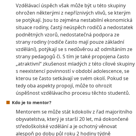
Vzdělávací úspěch však může být u této skupiny
ohrožen některými z nepříznivých vlivů, se kterým
se potýkají. Jsou to zejména nestabilní ekonomická
situace rodiny, častý neúspěch rodičů a nedostatek
podnětných vzorů, nedostatečná podpora ze
strany rodiny (rodiče často mají pouze základní
vzdělání), potýkají se s nedůvěrou až odmítáním ze
strany pedagogů či. S tím je také propojena často
„atraktivní“ zkušenost mladých z této cílové skupiny
s neexistencí povinností v období adolescence, se
kterou se často setkávají ve svém okolí. Pokud se
tedy oba aspekty propojí, může to ohrozit
úspěšnost vzdělávacího procesu těchto studentů.
Kdo je to mentor?
Mentorem se může stát kdokoliv z řad majoritního
obyvatelstva, který je starší 20 let, má dokončené
středoškolské vzdělání a je ochotný věnovat
alespoň po dobu půl roku 2 hodiny týdně