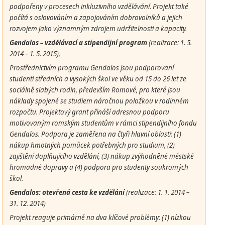
podpořeny v procesech inkluzivního vzdělávání. Projekt také
počítá s oslovováním a zapojováním dobrovolníků a jejich
rozvojem jako významným zdrojem udržitelnosti a kapacity.
Gendalos – vzdělávací a stipendijní program
(
realizace: 1. 5.
2014 – 1. 5. 2015),
Prostřednictvím programu Gendalos jsou podporovaní
studenti středních a vysokých škol ve věku od 15 do 26 let ze
sociálně slabých rodin, především Romové, pro které jsou
náklady spojené se studiem náročnou položkou v rodinném
rozpočtu. Projektový grant přináší adresnou podporu
motivovaným romským studentům v rámci stipendijního fondu
Gendalos. Podpora je zaměřena na čtyři hlavní oblasti: (1)
nákup hmotných pomůcek potřebných pro studium, (2)
zajištění doplňujícího vzdělání, (3) nákup zvýhodněné městské
hromadné dopravy a (4) podpora pro studenty soukromých
škol.
Gendalos: otevřená cesta ke vzdělání
(realizace: 1. 1. 2014 –
31. 12. 2014)
Projekt reaguje primárně na dva klíčové problémy: (1) nízkou