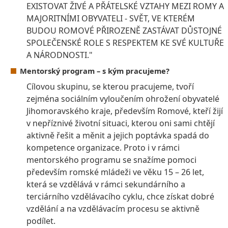
EXISTOVAT ŽIVÉ A PŘÁTELSKÉ VZTAHY MEZI ROMY A
MAJORITNÍMI OBYVATELI - SVĚT, VE KTERÉM
BUDOU ROMOVÉ PŘIROZENĚ ZASTÁVAT DŮSTOJNÉ
SPOLEČENSKÉ ROLE S RESPEKTEM KE SVÉ KULTUŘE
A NÁRODNOSTI."
Mentorský program – s kým pracujeme?
Cílovou skupinu, se kterou pracujeme, tvoří
zejména sociálním vyloučením ohrožení obyvatelé
Jihomoravského kraje, především Romové, kteří žijí
v nepříznivé životní situaci, kterou oni sami chtějí
aktivně řešit a měnit a jejich poptávka spadá do
kompetence organizace. Proto i v rámci
mentorského programu se snažíme pomoci
především romské mládeži ve věku 15 – 26 let,
která se vzdělává v rámci sekundárního a
terciárního vzdělávacího cyklu, chce získat dobré
vzdělání a na vzdělávacím procesu se aktivně
podílet.