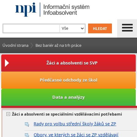
Úvodní strana
Bez bariér až na trh práce
Žáci a absolventi se SVP
Předčasné odchody ze škol
Data a analýzy
Žáci a absolventi se speciálními vzdělávacími potřebami
Rady pro volbu střední školy žáků se ZP
Obory, ve kterých se žáci se ZP vzdělávají