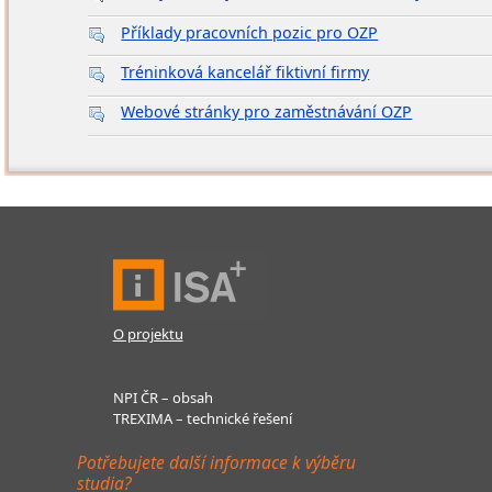
Příklady pracovních pozic pro OZP
Tréninková kancelář fiktivní firmy
Webové stránky pro zaměstnávání OZP
O projektu
NPI ČR – obsah
TREXIMA – technické řešení
Potřebujete další informace k výběru
studia?