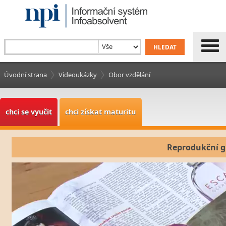
Úvodní strana
Videoukázky
Obor vzdělání
chci se vyučit
chci získat maturitu
Reprodukční g
Video
Player