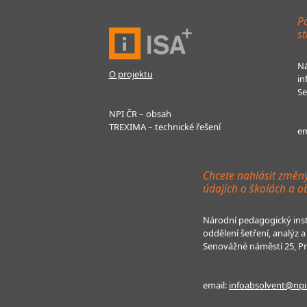
Po
st
Ná
O projektu
in
Se
NPI ČR – obsah
TREXIMA – technické řešení
em
Chcete nahlásit změn
údajích o školách a o
Národní pedagogický inst
oddělení šetření, analýz
Senovážné náměstí 25, P
email:
infoabsolvent@npi