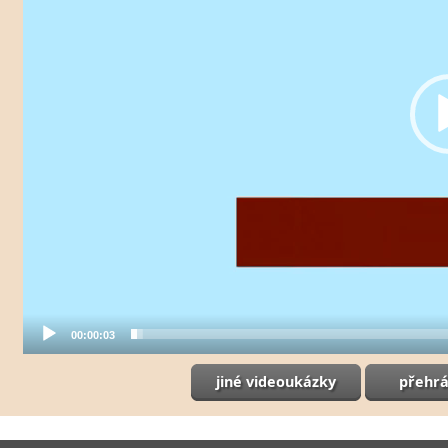
00:00:03
jiné videoukázky
přehrá