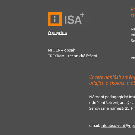
Po
st
Ná
O projektu
in
Se
NPI ČR – obsah
TREXIMA – technické řešení
em
Chcete nahlásit změn
údajích o školách a o
Národní pedagogický inst
oddělení šetření, analýz
Senovážné náměstí 25, P
email:
infoabsolvent@npi