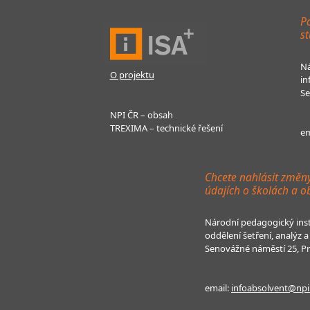
Po
st
Ná
O projektu
in
Se
NPI ČR – obsah
TREXIMA – technické řešení
em
Chcete nahlásit změn
údajích o školách a o
Národní pedagogický inst
oddělení šetření, analýz
Senovážné náměstí 25, P
email:
infoabsolvent@npi