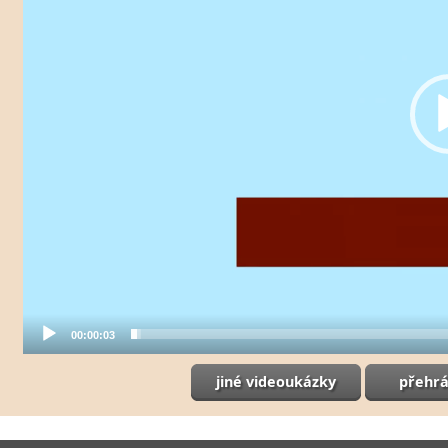
00:00:03
jiné videoukázky
přehrá