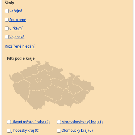
Školy
Veřejné
Soukromé
Církevní
Vojenské
Rozšířené hledání
Filtr podle kraje
Hlavní město Praha (2)
Moravskoslezský kraj (1)
Jihočeský kraj (0)
Olomoucký kraj (0)