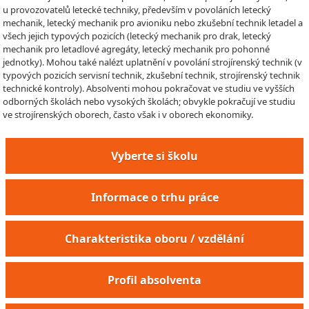
u provozovatelů letecké techniky, především v povoláních letecký
mechanik, letecký mechanik pro avioniku nebo zkušební technik letadel a
všech jejich typových pozicích (letecký mechanik pro drak, letecký
mechanik pro letadlové agregáty, letecký mechanik pro pohonné
jednotky). Mohou také nalézt uplatnění v povolání strojírenský technik (v
typových pozicích servisní technik, zkušební technik, strojírenský technik
technické kontroly). Absolventi mohou pokračovat ve studiu ve vyšších
odborných školách nebo vysokých školách; obvykle pokračují ve studiu
ve strojírenských oborech, často však i v oborech ekonomiky.
Vyberte si školu
Informace o trhu práce
Charakteristika oboru / vzdělání
Profil absolventa