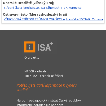
Uherské Hradiště (Zlínský kraj)
Střední škola letecká s.r.o., Na Záhonech 1177, Kunovice
Ostrava-město (Moravskoslezský kraj)
VÍTKOVICKÁ STŘEDNÍ PRŮMYSLOVÁ ŠKOLA, Hasičská 1003/49, Ostrava
O projektu
NPI ČR – obsah
TREXIMA – technické řešení
Potřebujete další informace k výběru
studia?
Národní pedagogický institut České republiky
informačně poradenská podpora