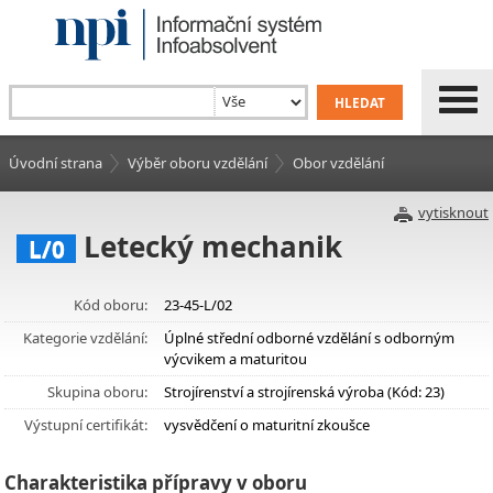
Úvodní strana
Výběr oboru vzdělání
Obor vzdělání
vytisknout
Letecký mechanik
L/0
Kód oboru:
23-45-L/02
Kategorie vzdělání:
Úplné střední odborné vzdělání s odborným
výcvikem a maturitou
Skupina oboru:
Strojírenství a strojírenská výroba (Kód: 23)
Výstupní certifikát:
vysvědčení o maturitní zkoušce
Charakteristika přípravy v oboru