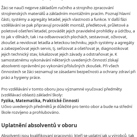
Žáci se naučí nejprve základům ručního a strojního zpracování
strojírenských materiálů a základním montážním pracím. Poznají hlavní
části, systémy a agregáty letadel, jejich vlastnosti a funkce. V další fázi
vzdělávání se pak připravují provádět montáž, předletové, průletové a
poletové ošetření letadel, provádět jejich pravidelné prohlídky a údržbu, a
to jak v dílnách, tak i na odbavovacích plochách, sestavovat, oživovat,
zkoušet a revidovat letadla a leteckou techniku, jejich systémy a agregáty
a zabezpečovat jejich servis, tj. seřizovat a ošetřovat je, diagnostikovat
jejich technický stav, lokalizovat jejich závady a odstraňovat je. K
samostatnému vykonávání některých uvedených činností získají
absolventi oprávnění po vykonání příslušných zkoušek. Při všech
činnostech se žáci seznamují se zásadami bezpečnosti a ochrany zdraví při
práci a hygieny práce.
Pro vzdělávání v tomto oboru jsou významné vyučovací předměty
(vzdělávací oblasti) základní školy:
Fyzika, Matematika, Praktické činnosti
Učivo uvedených předmětů je důležité pro tento obor a bude na střední
škole rozvíjeno a prohlubováno.
Uplatnění absolventů v oboru
Absolventi jsou kvalifikovaní pracovníci, kteří se uplatní jak u výrobců, tak