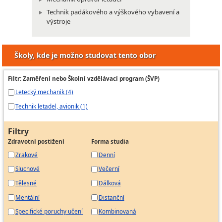
Technik padákového a výškového vybavení a
výstroje
Školy, kde je možno studovat tento obor
Filtr: Zaměření nebo Školní vzdělávací program (ŠVP)
Letecký mechanik (4)
Technik letadel, avionik (1)
Filtry
Zdravotní postižení
Forma studia
Zrakové
Denní
Sluchové
Večerní
Tělesné
Dálková
Mentální
Distanční
Specifické poruchy učení
Kombinovaná