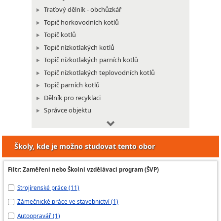
Traťový dělník - obchůzkář
Topič horkovodních kotlů
Topič kotlů
Topič nízkotlakých kotlů
Topič nízkotlakých parních kotlů
Topič nízkotlakých teplovodních kotlů
Topič parních kotlů
Dělník pro recyklaci
Správce objektu
Automontážník
Dělník servisu motorových vozidel
Školy, kde je možno studovat tento obor
Dělník ve strojírenské výrobě
Galvanizér
Filtr: Zaměření nebo Školní vzdělávací program (ŠVP)
Smaltér
Strojírenské práce (11)
Zá
Předák na povrchu
Zámečnické práce ve stavebnictví (1)
23
Autoopravář (1)
Zá