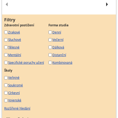
Filtry
Zdravotní postižení
Forma studia
Zrakové
Denní
Sluchové
Večerní
Tělesné
Dálková
Mentální
Distanční
Specifické poruchy učení
Kombinovaná
Školy
Veřejné
Soukromé
Církevní
Vojenské
Rozšířené hledání