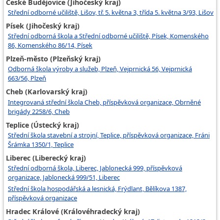
České Budějovice (Jihočeský kraj)
Střední odborné učiliště, Lišov, tř. 5. května 3, třída 5. května 3/93, Lišov
Písek (Jihočeský kraj)
Střední odborná škola a Střední odborné učiliště, Písek, Komenského
86, Komenského 86/14, Písek
Plzeň-město (Plzeňský kraj)
Odborná škola výroby a služeb, Plzeň, Vejprnická 56, Vejprnická
663/56, Plzeň
Cheb (Karlovarský kraj)
Integrovaná střední škola Cheb, příspěvková organizace, Obrněné
brigády 2258/6, Cheb
Teplice (Ústecký kraj)
Střední škola stavební a strojní, Teplice, příspěvková organizace, Fráni
Šrámka 1350/1, Teplice
Liberec (Liberecký kraj)
Střední odborná škola, Liberec, Jablonecká 999, příspěvková
organizace, Jablonecká 999/51, Liberec
Střední škola hospodářská a lesnická, Frýdlant, Bělíkova 1387,
příspěvková organizace
Hradec Králové (Královéhradecký kraj)