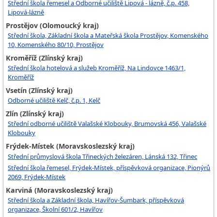
Střední škola řemesel a Odborné učiliště Lipová - lázně, č.p. 458,
Lipová-lázně
Prostějov (Olomoucký kraj)
Střední škola, Základní škola a Mateřská škola Prostějov, Komenského
10, Komenského 80/10, Prostějov
Kroměříž (Zlínský kraj)
Střední škola hotelová a služeb Kroměříž, Na Lindovce 1463/1,
Kroměříž
Vsetín (Zlínský kraj)
Odborné učiliště Kelč, č.p. 1, Kelč
Zlín (Zlínský kraj)
Střední odborné učiliště Valašské Klobouky, Brumovská 456, Valašské
Klobouky
Frýdek-Místek (Moravskoslezský kraj)
Střední průmyslová škola Třineckých železáren, Lánská 132, Třinec
Střední škola řemesel, Frýdek-Místek, příspěvková organizace, Pionýrů
2069, Frýdek-Místek
Karviná (Moravskoslezský kraj)
Střední škola a Základní škola, Havířov-Šumbark, příspěvková
organizace, Školní 601/2, Havířov