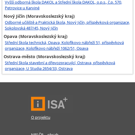
Vyšší odborná škola DAKOL a Střední škola DAKOL, o.p.s., č.p. 570,
Petrovice u Karviné
Nový Jičín (Moravskoslezský kraj)
Odborné učiliště a Praktická škola, Nový Jičín, příspěvková organizace,
Sokolovská 487/45, Nový Jičín
Opava (Moravskoslezský kraj)
Střední škola technická, Opava, Kolofíkovo nábřeží 51, příspěvková
organizace, Kolofíkovo nábřeží 1062/51, Opava
Ostrava-město (Moravskoslezský kraj)
Střední škola stavební a dřevozpracující, Ostrava, příspěvková
organizace, U Studia 2654/33, Ostrava
O projektu
NPI ČR – obsah