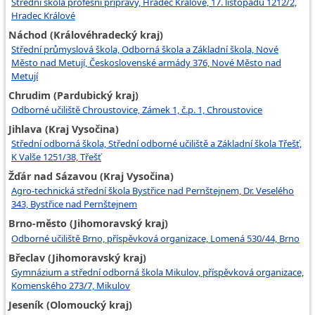
Střední škola profesní přípravy, Hradec Králové, 17. listopadu 1212/2,
Hradec Králové
Náchod (Královéhradecký kraj)
Střední průmyslová škola, Odborná škola a Základní škola, Nové
Město nad Metují, Československé armády 376, Nové Město nad
Metují
Chrudim (Pardubický kraj)
Odborné učiliště Chroustovice, Zámek 1, č.p. 1, Chroustovice
Jihlava (Kraj Vysočina)
Střední odborná škola, Střední odborné učiliště a Základní škola Třešť,
K Valše 1251/38, Třešť
Žďár nad Sázavou (Kraj Vysočina)
Agro-technická střední škola Bystřice nad Pernštejnem, Dr. Veselého
343, Bystřice nad Pernštejnem
Brno-město (Jihomoravský kraj)
Odborné učiliště Brno, příspěvková organizace, Lomená 530/44, Brno
Břeclav (Jihomoravský kraj)
Gymnázium a střední odborná škola Mikulov, příspěvková organizace,
Komenského 273/7, Mikulov
Jeseník (Olomoucký kraj)