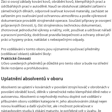
Žáci si osvojí základy kování kovů, obrábění kovů, klempířských prací a
údržbářských prací v autodílně. Naučí se obsluhovat základní zařízení v
zámečnických dílnách, odporově svařovat kovové materiály, zacházet se
zařízením pro svařování pod ochrannou atmosférou a podle výkresové
dokumentace provádět strojírenské operace. Součástí přípravy je osvojení
průpravných činností, tj. číst strojírenskou technickou dokumentaci,
zhotovovat jednoduché výkresy a náčrty, volit, používat a udržovat nářadí
a pracovní pomůcky, dodržovat pravidla bezpečnosti a ochrany zdraví při
práci a hygieny práce, nakládat s nebezpečnými odpady.
Pro vzdělávání v tomto oboru jsou významné vyučovací předměty
(vzdělávací oblasti) základní školy:
Praktické činnosti
Učivo uvedených předmětů je důležité pro tento obor a bude na střední
škole rozvíjeno a prohlubováno.
Uplatnění absolventů v oboru
Absolventi se uplatní v kovárnách v povolání strojní kovář, v obrobnách v
povolání obráběč kovů, dělník v zámečnické nebo klempířské dílně nebo v
autoservisu. Absolventi si nejvhodněji mohou doplnit své vzdělání v
příbuzném oboru vzdělání kategorie H. Jeho absolvováním získají nejen
novou kvalifikaci a další výuční list, ale i možnost pokračovat v
nástavbovém studiu k získání maturity. Je potřebné vzít v úvahu, že