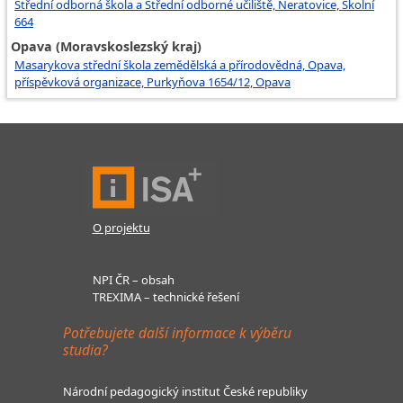
Střední odborná škola a Střední odborné učiliště, Neratovice, Školní
664
Opava (Moravskoslezský kraj)
Masarykova střední škola zemědělská a přírodovědná, Opava,
příspěvková organizace, Purkyňova 1654/12, Opava
O projektu
NPI ČR – obsah
TREXIMA – technické řešení
Potřebujete další informace k výběru
studia?
Národní pedagogický institut České republiky