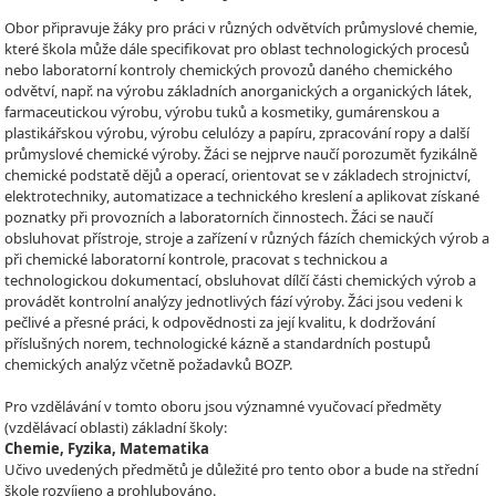
Obor připravuje žáky pro práci v různých odvětvích průmyslové chemie,
které škola může dále specifikovat pro oblast technologických procesů
nebo laboratorní kontroly chemických provozů daného chemického
odvětví, např. na výrobu základních anorganických a organických látek,
farmaceutickou výrobu, výrobu tuků a kosmetiky, gumárenskou a
plastikářskou výrobu, výrobu celulózy a papíru, zpracování ropy a další
průmyslové chemické výroby. Žáci se nejprve naučí porozumět fyzikálně
chemické podstatě dějů a operací, orientovat se v základech strojnictví,
elektrotechniky, automatizace a technického kreslení a aplikovat získané
poznatky při provozních a laboratorních činnostech. Žáci se naučí
obsluhovat přístroje, stroje a zařízení v různých fázích chemických výrob a
při chemické laboratorní kontrole, pracovat s technickou a
technologickou dokumentací, obsluhovat dílčí části chemických výrob a
provádět kontrolní analýzy jednotlivých fází výroby. Žáci jsou vedeni k
pečlivé a přesné práci, k odpovědnosti za její kvalitu, k dodržování
příslušných norem, technologické kázně a standardních postupů
chemických analýz včetně požadavků BOZP.
Pro vzdělávání v tomto oboru jsou významné vyučovací předměty
(vzdělávací oblasti) základní školy:
Chemie, Fyzika, Matematika
Učivo uvedených předmětů je důležité pro tento obor a bude na střední
škole rozvíjeno a prohlubováno.