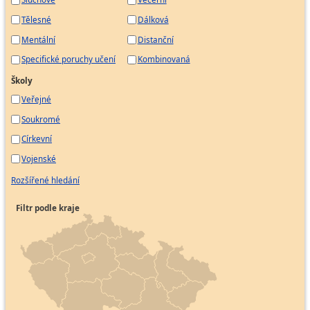
Tělesné
Dálková
Mentální
Distanční
Specifické poruchy učení
Kombinovaná
Školy
Veřejné
Soukromé
Církevní
Vojenské
Rozšířené hledání
Filtr podle kraje