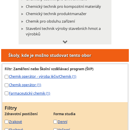
Chemický technik pro kompozitní materiály
Chemický technik produktmanažer
Chemik pro obsluhu zařízení
Stavební technik výroby stavebních hmot a
výrobků
Výrobce buničiny v diskontinuální výrobě
Výrobce buničiny v kontinuální výrobě
Školy, kde je možno studovat tento obor
Papírenský přípravář
Filtr: Zaměření nebo Školní vzdělávací program (ŠVP)
Chemik operátor - výroba léčiv/Chemik (1)
Chemik operátor (1)
Farmaceutický chemik (1)
Filtry
Zdravotní postižení
Forma studia
Zrakové
Denní
Sluchové
Večerní