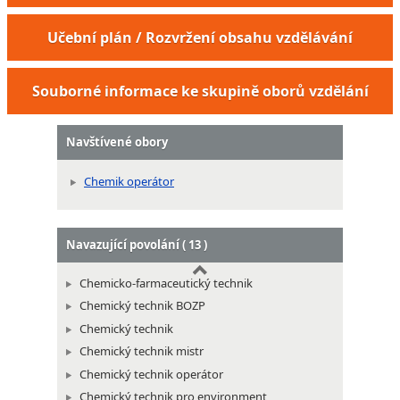
Výrobce buničiny v diskontinuální výrobě
Učební plán / Rozvržení obsahu vzdělávání
Výrobce buničiny v kontinuální výrobě
Papírenský přípravář
Souborné informace ke skupině oborů vzdělání
Navštívené obory
Chemik operátor
Navazující povolání ( 13 )
Chemicko-farmaceutický technik
Chemický technik BOZP
Chemický technik
Chemický technik mistr
Chemický technik operátor
Chemický technik pro environment