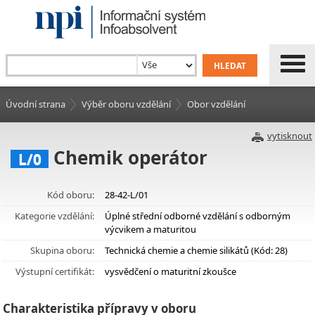
Úvodní strana
Výběr oboru vzdělání
Obor vzdělání
vytisknout
Chemik operátor
L/0
Kód oboru:
28-42-L/01
Kategorie vzdělání:
Úplné střední odborné vzdělání s odborným
výcvikem a maturitou
Skupina oboru:
Technická chemie a chemie silikátů (Kód: 28)
Výstupní certifikát:
vysvědčení o maturitní zkoušce
Charakteristika přípravy v oboru