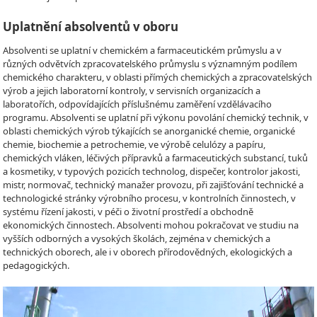
Uplatnění absolventů v oboru
Absolventi se uplatní v chemickém a farmaceutickém průmyslu a v
různých odvětvích zpracovatelského průmyslu s významným podílem
chemického charakteru, v oblasti přímých chemických a zpracovatelských
výrob a jejich laboratorní kontroly, v servisních organizacích a
laboratořích, odpovídajících příslušnému zaměření vzdělávacího
programu. Absolventi se uplatní při výkonu povolání chemický technik, v
oblasti chemických výrob týkajících se anorganické chemie, organické
chemie, biochemie a petrochemie, ve výrobě celulózy a papíru,
chemických vláken, léčivých přípravků a farmaceutických substancí, tuků
a kosmetiky, v typových pozicích technolog, dispečer, kontrolor jakosti,
mistr, normovač, technický manažer provozu, při zajišťování technické a
technologické stránky výrobního procesu, v kontrolních činnostech, v
systému řízení jakosti, v péči o životní prostředí a obchodně
ekonomických činnostech. Absolventi mohou pokračovat ve studiu na
vyšších odborných a vysokých školách, zejména v chemických a
technických oborech, ale i v oborech přírodovědných, ekologických a
pedagogických.
Video
Player