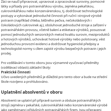
Žáci se naučí připravovat, upravovat a zpracovávat suroviny, pomocné
látky a přísady pro potravinářskou výrobu, zejména pekařskou,
cukrovinkářskou nebo konzervárenskou, tj. dodržovat technologické
postupy a vykonávat jednoduché činnosti při ruční i strojové výrobě
potravin (například chleba, běžného pečiva, nečokoládových i
čokoládových cukrovinek aj.), obsluhovat jednoduché stroje a zařízení v
potravinářském provozu, včetně balení a etiketace výrobků, posuzovat
pomocí jednoduchých senzorických metod kvalitu surovin, meziproduktů
a hotových výrobků, uchovávat hotové výrobky nebo polotovary, vést
jednoduchou provozní evidenci a dodržovat hygienické předpisy a
technologické normy s cílem zajistit výrobu bezpečných potravin i jejich
prodej.
Pro vzdělávání v tomto oboru jsou významné vyučovací předměty
(vzdělávací oblasti) základní školy:
Praktické činnosti
Učivo uvedených předmětů je důležité pro tento obor a bude na střední
škole rozvíjeno a prohlubováno.
Uplatnění absolventů v oboru
Absolventi se uplatní při přípravě surovin a obsluze potravinářských
strojů zejména v pekařské, cukrovinkářské nebo konzervárenské výrobě
jako zaměstnanci příslušných potravinářských firem. Jsou připraveni