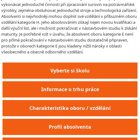
vykonávat jednoduché činnosti při zpracování surovin na potravinářské
výrobky, zejména obsluhovat jednoduché stroje a technologická zařízení.
Absolventi si nejvhodněji mohou doplnit své vzdělání v příbuzném oboru
vzdělání kategorie H. Jeho absolvováním získají nejen novou kvalifikaci a
další výuční list, ale i možnost pokračovat v nástavbovém studiu k získání
maturity. Je potřebné vzít v úvahu, že absolvent oboru kategorie E není
pro přímé pokračování v nástavbovém studiu dostatečně připraven,
protože v oborech kategorie E jsou kladeny nižší nároky v oblasti
všeobecného a obecně odborného vzdělání.
Vyberte si školu
Informace o trhu práce
Charakteristika oboru / vzdělání
Profil absolventa