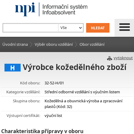
Úvodní strana
Výběr oboru vzdělání
Obor vzdělání
vytisknout
Výrobce kožedělného zboží
H
Kód oboru:
32-52-H/01
Kategorie vzdělání:
Střední odborné vzdělání s výučním listem
Skupina oboru:
Kožedělná a obuvnická výroba a zpracování
plastů (Kód: 32)
Výstupní certifikát:
výuční list
Charakteristika přípravy v oboru