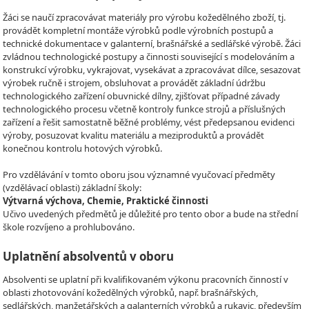
Žáci se naučí zpracovávat materiály pro výrobu kožedělného zboží, tj.
provádět kompletní montáže výrobků podle výrobních postupů a
technické dokumentace v galanterní, brašnářské a sedlářské výrobě. Žáci
zvládnou technologické postupy a činnosti související s modelováním a
konstrukcí výrobku, vykrajovat, vysekávat a zpracovávat dílce, sesazovat
výrobek ručně i strojem, obsluhovat a provádět základní údržbu
technologického zařízení obuvnické dílny, zjišťovat případné závady
technologického procesu včetně kontroly funkce strojů a příslušných
zařízení a řešit samostatně běžné problémy, vést předepsanou evidenci
výroby, posuzovat kvalitu materiálu a meziproduktů a provádět
konečnou kontrolu hotových výrobků.
Pro vzdělávání v tomto oboru jsou významné vyučovací předměty
(vzdělávací oblasti) základní školy:
Výtvarná výchova, Chemie, Praktické činnosti
Učivo uvedených předmětů je důležité pro tento obor a bude na střední
škole rozvíjeno a prohlubováno.
Uplatnění absolventů v oboru
Absolventi se uplatní při kvalifikovaném výkonu pracovních činností v
oblasti zhotovování kožedělných výrobků, např. brašnářských,
sedlářských, manžetářských a galanterních výrobků a rukavic, především