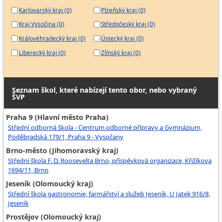
Karlovarský kraj (0)
Plzeňský kraj (0)
Kraj Vysočina (0)
Středočeský kraj (0)
Královéhradecký kraj (0)
Ústecký kraj (0)
Liberecký kraj (0)
Zlínský kraj (0)
Seznam škol, které nabízejí tento obor, nebo vybraný
ŠVP
Praha 9 (Hlavní město Praha)
Střední odborná škola - Centrum odborné přípravy a Gymnázium,
Poděbradská 179/1, Praha 9 - Vysočany
Brno-město (Jihomoravský kraj)
Střední škola F. D. Roosevelta Brno, příspěvková organizace, Křižíkova
1694/11, Brno
Jeseník (Olomoucký kraj)
Střední škola gastronomie, farmářství a služeb Jeseník, U Jatek 916/8,
Jeseník
Prostějov (Olomoucký kraj)