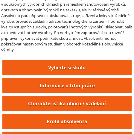
v soukromých výrobních dílnách při řemeslném zhotovování výrobků,
opravách a obnovování výrobků na zakázku, ale i v sériové výrobě.
Absolventi jsou připraveni obsluhovat stroje, zařízení a linky v kožedělné
výrobě, provádět základní údržbu technologického zařízení, hodnotit
kvalitu vstupních surovin, polotovarů i hotových výrobků, skladovat, balit
a expedovat hotové výrobky. Po nezbytném zapracování jsou rovněž
připraveni vykonávat podnikatelskou činnost. Absolventi mohou
pokračovat nástavbovým studiem v oborech kožedělné a obuvnické
výroby.
Vyberte si školu
Informace o trhu práce
Charakteristika oboru / vzdělání
Profil absolventa