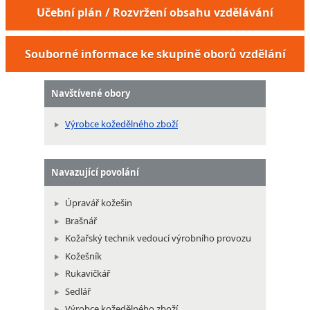
Učební plán / Rozvržení obsahu vzdělávání
Souborné informace ke skupině oborů vzdělání
Navštívené obory
Výrobce kožedělného zboží
Navazující povolání
Úpravář kožešin
Brašnář
Kožařský technik vedoucí výrobního provozu
Kožešník
Rukavičkář
Sedlář
Výrobce kožedělného zboží