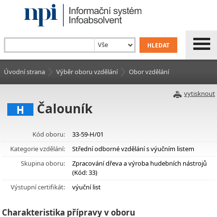
Úvodní strana
Výběr oboru vzdělání
Obor vzdělání
vytisknout
Čalouník
H
Kód oboru:
33-59-H/01
Kategorie vzdělání:
Střední odborné vzdělání s výučním listem
Skupina oboru:
Zpracování dřeva a výroba hudebních nástrojů
(Kód: 33)
Výstupní certifikát:
výuční list
Charakteristika přípravy v oboru