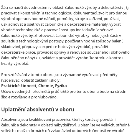
Žáci se naučí dovednostem v oblasti čalounické výroby a dekoratérství, tj.
pracovat s konstrukční a technologickou dokumentací, zvolit pro danou
výrobní operaci vhodné nářadí, pomůcky, stroje a zařízení, používat,
uskladňovat a ošetřovat čalounické a dekoratérské materiály, vybrat
vhodné technologické a pracovní postupy individuální a sériové
čalounické výroby, zhotovovat čalounické výrobky nebo jejich části v
souladu s technologickými postupy, používat vhodné způsoby balení,
skladování, přepravy a expedice hotových výrobků, provádět
dekoratérské práce, provádět opravy a renovace současného i slohového
čalouněného nábytku, ovládat a provádět výrobní kontrolu a kontrolu
kvality výrobků.
Pro vzdělávání v tomto oboru jsou významné vyučovací předměty
(vzdělávací oblasti) základní školy:
Praktické činnosti, Chemie, Fyzika
Učivo uvedených předmětů je důležité pro tento obor a bude na střední
škole rozvíjeno a prohlubováno.
Uplatnění absolventů v oboru
Absolventi jsou kvalifikovaní pracovníci, kteří vykonávají povolání
čalouník a dekoratér v oblasti nábytkářství. Uplatní se ve velkých, středně
velkých i malých firmách při vykonávání odborných činností ve výrobě