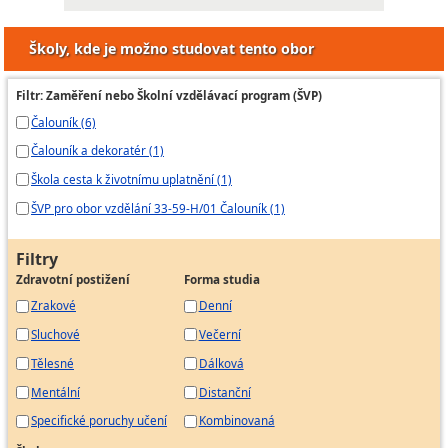
Školy, kde je možno studovat tento obor
Filtr: Zaměření nebo Školní vzdělávací program (ŠVP)
Čalouník (6)
Čalouník a dekoratér (1)
Škola cesta k životnímu uplatnění (1)
ŠVP pro obor vzdělání 33-59-H/01 Čalouník (1)
Filtry
Zdravotní postižení
Forma studia
Zrakové
Denní
Sluchové
Večerní
Tělesné
Dálková
Mentální
Distanční
Specifické poruchy učení
Kombinovaná