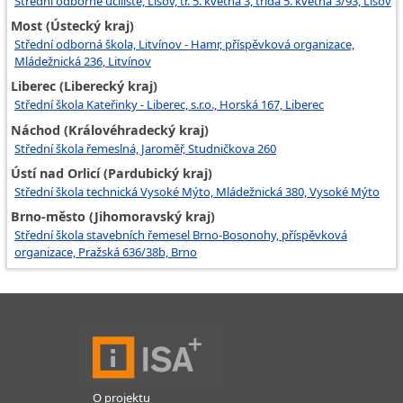
Střední odborné učiliště, Lišov, tř. 5. května 3, třída 5. května 3/93, Lišov
Most (Ústecký kraj)
Střední odborná škola, Litvínov - Hamr, příspěvková organizace,
Mládežnická 236, Litvínov
Liberec (Liberecký kraj)
Střední škola Kateřinky - Liberec, s.r.o., Horská 167, Liberec
Náchod (Královéhradecký kraj)
Střední škola řemeslná, Jaroměř, Studničkova 260
Ústí nad Orlicí (Pardubický kraj)
Střední škola technická Vysoké Mýto, Mládežnická 380, Vysoké Mýto
Brno-město (Jihomoravský kraj)
Střední škola stavebních řemesel Brno-Bosonohy, příspěvková
organizace, Pražská 636/38b, Brno
O projektu