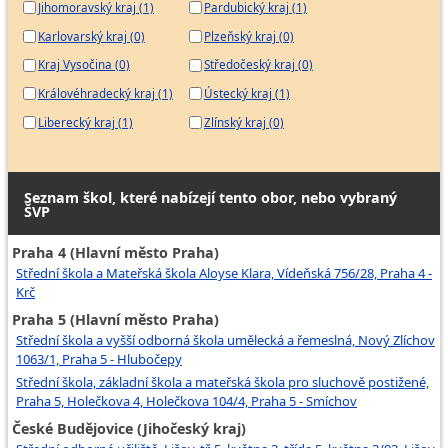
Jihomoravský kraj (1)
Pardubický kraj (1)
Karlovarský kraj (0)
Plzeňský kraj (0)
Kraj Vysočina (0)
Středočeský kraj (0)
Královéhradecký kraj (1)
Ústecký kraj (1)
Liberecký kraj (1)
Zlínský kraj (0)
Seznam škol, které nabízejí tento obor, nebo vybraný
ŠVP
Praha 4 (Hlavní město Praha)
Střední škola a Mateřská škola Aloyse Klara, Vídeňská 756/28, Praha 4 -
Krč
Praha 5 (Hlavní město Praha)
Střední škola a vyšší odborná škola umělecká a řemeslná, Nový Zlíchov
1063/1, Praha 5 - Hlubočepy
Střední škola, základní škola a mateřská škola pro sluchově postižené,
Praha 5, Holečkova 4, Holečkova 104/4, Praha 5 - Smíchov
České Budějovice (Jihočeský kraj)