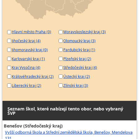
Hlavní město Praha (0)
Moravskoslezský kraj (3)
Jihočeský kraj (4)
Olomoucký kraj (3)
Jihomoravský kraj (0)
Pardubický kraj (1)
Karlovarský kraj (1)
Plzeňský kraj (2)
Kraj Vysočina (4)
Středočeský kraj (4)
Královéhradecký kraj (2)
Ústecký kraj (2)
Liberecký kraj (2)
Zlínský kraj (3)
Seznam škol, které nabízejí tento obor, nebo vybraný
ŠVP
Benešov (Středočeský kraj)
Vyšší odborná škola a Střední zemědělská škola, Benešov, Mendelova
131