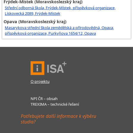
Frýdek-Místek (Moravskoslezský kraj)
Střední odborná škola, Frýdek-Místek, příspěvková organizace,
Lískovecká 2089, Frýdek-Místek
Opava (Moravskoslezský kraj)
Masarykova střední škola zemědělská a přírodovědná, Opava,
příspěvková organizace, Purkyňova 1654/12, Opava
O projektu
NPI ČR – obsah
TREXIMA – technické řešení
Potřebujete další informace k výběru
studia?