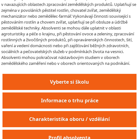
v navazujících oblastech zpracování zemědělských produktů. Uplatňují se
zejména v povoláních pěstitel rostlin, chovatel zvířat, zemědělský
mechanizátor nebo zemědělec-farmář. Vykonávají činnosti související s
pěstováním rostlin a chovem zvířat, uplatňují se při obsluze a údržbě
zemědělské techniky. Absolventi se mohou dále uplatnit v oblasti
agroturistiky a péče o krajinu, při pěstování ovoce a zeleniny, zpracování
rostlinných a živočišných produktů, při opravárenských činnostech, šití,
vaření a vedení domácnosti nebo při zajišťování běžných zdravotních,
sociálních a pečovatelských služeb v podmínkách života na vesnici.
Absolventi mohou pokračovat nástavbovým studiem v oborech
zemědělského zaměření nebo v oborech orientovaných na podnikání.
Vyberte si školu
Informace o trhu práce
Charakteristika oboru / vzdělání
Profil absolventa