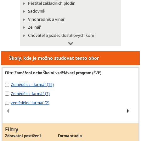
Pěstitel základních plodin
Sadovník
Vinohradník a vinař
Zelinář
Chovatel a jezdec dostihových koní
Chovatel a ošetřovatel drůbeže a běžců
Chovatel a ošetřovatel hospodářských zvířat
Školy, kde je možno studovat tento obor
Chovatel a ošetřovatel kožešinových zvířat
Chovatel a ošetřovatel ovcí a koz
Filtr: Zaměření nebo Školní vzdělávací program (ŠVP)
Chovatel a ošetřovatel prasat
Zemědělec - farmář (12)
Fa
Chovatel a ošetřovatel skotu
Chovatel zvířat
Zemědělec-farmář (7)
FA
Líhňař
zemědělec-farmář (2)
Ze
Střihač ovcí
Filtry
Zdravotní postižení
Forma studia