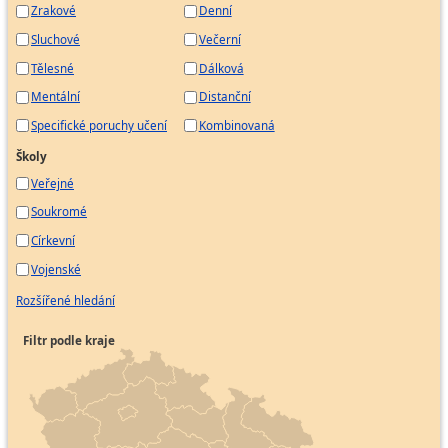
Zrakové
Denní
Sluchové
Večerní
Tělesné
Dálková
Mentální
Distanční
Specifické poruchy učení
Kombinovaná
Školy
Veřejné
Soukromé
Církevní
Vojenské
Rozšířené hledání
Filtr podle kraje