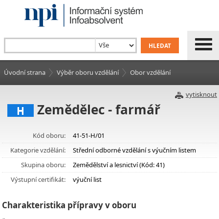
Úvodní strana
Výběr oboru vzdělání
Obor vzdělání
vytisknout
Zemědělec - farmář
H
Kód oboru:
41-51-H/01
Kategorie vzdělání:
Střední odborné vzdělání s výučním listem
Skupina oboru:
Zemědělství a lesnictví (Kód: 41)
Výstupní certifikát:
výuční list
Charakteristika přípravy v oboru