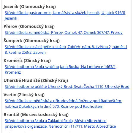
Jeseník (Olomoucký kraj)
Střední škola gastronomie, farmářství a služeb Jeseník, U Jatek 916/8,
Jeseník
Přerov (Olomoucký kraj)
Střední škola zemědělská, Přerov, Osmek 47, Osmek 367/47, Přerov
Šumperk (Olomoucký kraj)
Střední škola sociální péče a služeb, Zábřeh, nám. 8. května 2, náměstí
8. května 253/2, Zábřeh
Kroměříž (Zlínský kraj)
Střední odborná škola svatého Jana Boska, Na Lindovce 1463/1,
Kroměříž
Uherské Hradiště (Zlínský kraj)
Střední odborné učiliště Uherský Brod, Svat. Čecha 1110, Uherský Brod
Vsetín (Zlínský kraj)
Střední škola zemědělská a přírodovědná Rožnov pod Radhoštěm,
nábřeží Dukelských hrdinů 570, Rožnov pod Radhoštěm
Bruntál (Moravskoslezský kraj)
Střední odborná škola a Základní škola, Město Albrechtice,
příspěvková organizace, Nemocniční 117/11, Město Albrechtice