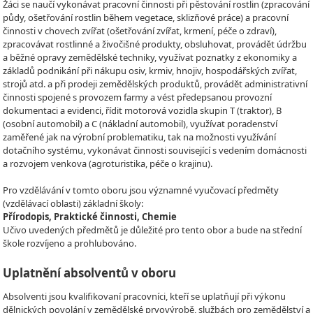
Žáci se naučí vykonávat pracovní činnosti při pěstování rostlin (zpracování
půdy, ošetřování rostlin během vegetace, sklizňové práce) a pracovní
činnosti v chovech zvířat (ošetřování zvířat, krmení, péče o zdraví),
zpracovávat rostlinné a živočišné produkty, obsluhovat, provádět údržbu
a běžné opravy zemědělské techniky, využívat poznatky z ekonomiky a
základů podnikání při nákupu osiv, krmiv, hnojiv, hospodářských zvířat,
strojů atd. a při prodeji zemědělských produktů, provádět administrativní
činnosti spojené s provozem farmy a vést předepsanou provozní
dokumentaci a evidenci, řídit motorová vozidla skupin T (traktor), B
(osobní automobil) a C (nákladní automobil), využívat poradenství
zaměřené jak na výrobní problematiku, tak na možnosti využívání
dotačního systému, vykonávat činnosti související s vedením domácnosti
a rozvojem venkova (agroturistika, péče o krajinu).
Pro vzdělávání v tomto oboru jsou významné vyučovací předměty
(vzdělávací oblasti) základní školy:
Přírodopis, Praktické činnosti, Chemie
Učivo uvedených předmětů je důležité pro tento obor a bude na střední
škole rozvíjeno a prohlubováno.
Uplatnění absolventů v oboru
Absolventi jsou kvalifikovaní pracovníci, kteří se uplatňují při výkonu
dělnických povolání v zemědělské prvovýrobě, službách pro zemědělství a