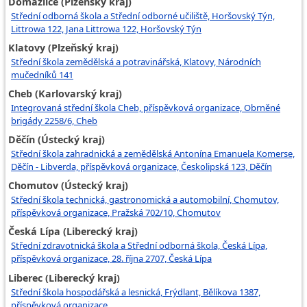
Domažlice (Plzeňský kraj)
Střední odborná škola a Střední odborné učiliště, Horšovský Týn,
Littrowa 122, Jana Littrowa 122, Horšovský Týn
Klatovy (Plzeňský kraj)
Střední škola zemědělská a potravinářská, Klatovy, Národních
mučedníků 141
Cheb (Karlovarský kraj)
Integrovaná střední škola Cheb, příspěvková organizace, Obrněné
brigády 2258/6, Cheb
Děčín (Ústecký kraj)
Střední škola zahradnická a zemědělská Antonína Emanuela Komerse,
Děčín - Libverda, příspěvková organizace, Českolipská 123, Děčín
Chomutov (Ústecký kraj)
Střední škola technická, gastronomická a automobilní, Chomutov,
příspěvková organizace, Pražská 702/10, Chomutov
Česká Lípa (Liberecký kraj)
Střední zdravotnická škola a Střední odborná škola, Česká Lípa,
příspěvková organizace, 28. října 2707, Česká Lípa
Liberec (Liberecký kraj)
Střední škola hospodářská a lesnická, Frýdlant, Bělíkova 1387,
příspěvková organizace