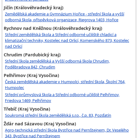
Jičín (Královéhradecký kraj)
Zemědělská akademie a Gymnázium Hořice - střední škola a vyšší
odborná škola, příspěvková organizace, Riegrova 1403, Hořice
Rychnov nad Kněžnou (Královéhradecký kraj)
Střední zemědělská škola a Střední odborné učiliště chladicí a
klimatizační techniky, Kostelec nad Orlicí, Komenského 873, Kostelec
nad Orlicí
Chrudim (Pardubický kraj)
Střední škola zemědělská a Vyšší odborná škola Chrudim,
Poděbradova 842, Chrudim
Pelhřimov (Kraj Vysočina)
Česká zemědělská akademie v Humpolci, střední škola, Školní 764,
Humpolec
Střední průmyslová škola a Střední odborné učiliště Pelhřimov,
Friedova 1469, Pelhřimov
Třebíč (Kraj Vysočina)
Soukromá střední škola zemědělská s.r.o., č.p. 83, Pozďatín
Žďár nad Sázavou (Kraj Vysočina)
Agro-technická střední škola Bystřice nad Pernštejnem, Dr. Veselého
343, Bystřice nad Pernštejnem