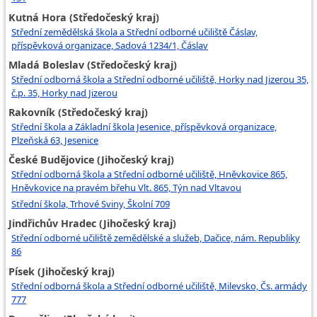
Kutná Hora (Středočeský kraj)
Střední zemědělská škola a Střední odborné učiliště Čáslav,
příspěvková organizace, Sadová 1234/1, Čáslav
Mladá Boleslav (Středočeský kraj)
Střední odborná škola a Střední odborné učiliště, Horky nad Jizerou 35,
č.p. 35, Horky nad Jizerou
Rakovník (Středočeský kraj)
Střední škola a Základní škola Jesenice, příspěvková organizace,
Plzeňská 63, Jesenice
České Budějovice (Jihočeský kraj)
Střední odborná škola a Střední odborné učiliště, Hněvkovice 865,
Hněvkovice na pravém břehu Vlt. 865, Týn nad Vltavou
Střední škola, Trhové Sviny, Školní 709
Jindřichův Hradec (Jihočeský kraj)
Střední odborné učiliště zemědělské a služeb, Dačice, nám. Republiky
86
Písek (Jihočeský kraj)
Střední odborná škola a Střední odborné učiliště, Milevsko, Čs. armády
777