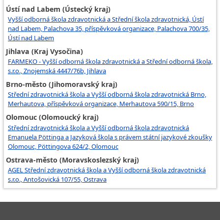
Ústí nad Labem (Ústecký kraj)
Vyšší odborná škola zdravotnická a Střední škola zdravotnická, Ústí
nad Labem, Palachova 35, příspěvková organizace, Palachova 700/35,
Ústí nad Labem
Jihlava (Kraj Vysočina)
FARMEKO - Vyšší odborná škola zdravotnická a Střední odborná škola,
s.r.o., Znojemská 4447/76b, Jihlava
Brno-město (Jihomoravský kraj)
Střední zdravotnická škola a Vyšší odborná škola zdravotnická Brno,
Merhautova, příspěvková organizace, Merhautova 590/15, Brno
Olomouc (Olomoucký kraj)
Střední zdravotnická škola a Vyšší odborná škola zdravotnická
Emanuela Pöttinga a Jazyková škola s právem státní jazykové zkoušky
Olomouc, Pöttingova 624/2, Olomouc
Ostrava-město (Moravskoslezský kraj)
AGEL Střední zdravotnická škola a Vyšší odborná škola zdravotnická
s.r.o., Antošovická 107/55, Ostrava