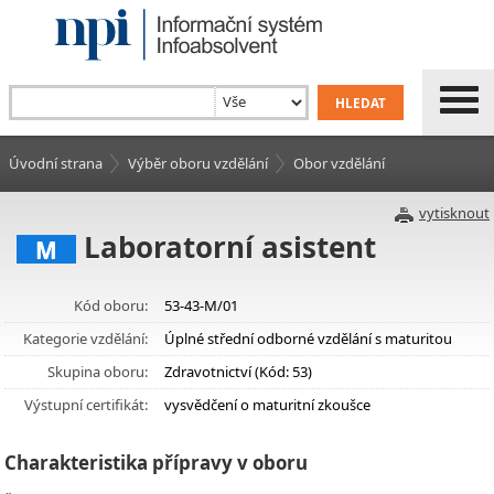
Úvodní strana
Výběr oboru vzdělání
Obor vzdělání
vytisknout
Laboratorní asistent
M
Kód oboru:
53-43-M/01
Kategorie vzdělání:
Úplné střední odborné vzdělání s maturitou
Skupina oboru:
Zdravotnictví (Kód: 53)
Výstupní certifikát:
vysvědčení o maturitní zkoušce
Charakteristika přípravy v oboru