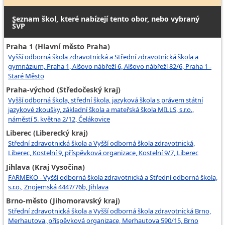
Seznam škol, které nabízejí tento obor, nebo vybraný
ŠVP
Praha 1 (Hlavní město Praha)
Vyšší odborná škola zdravotnická a Střední zdravotnická škola a
gymnázium, Praha 1, Alšovo nábřeží 6, Alšovo nábřeží 82/6, Praha 1 -
Staré Město
Praha-východ (Středočeský kraj)
Vyšší odborná škola, střední škola, jazyková škola s právem státní
jazykové zkoušky, základní škola a mateřská škola MILLS, s.r.o.,
náměstí 5. května 2/12, Čelákovice
Liberec (Liberecký kraj)
Střední zdravotnická škola a Vyšší odborná škola zdravotnická,
Liberec, Kostelní 9, příspěvková organizace, Kostelní 9/7, Liberec
Jihlava (Kraj Vysočina)
FARMEKO - Vyšší odborná škola zdravotnická a Střední odborná škola,
s.r.o., Znojemská 4447/76b, Jihlava
Brno-město (Jihomoravský kraj)
Střední zdravotnická škola a Vyšší odborná škola zdravotnická Brno,
Merhautova, příspěvková organizace, Merhautova 590/15, Brno