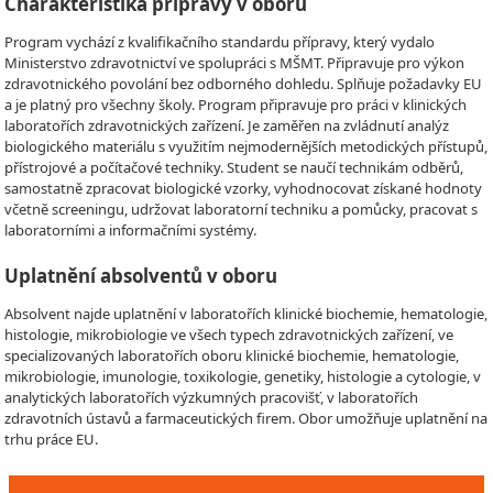
Charakteristika přípravy v oboru
Program vychází z kvalifikačního standardu přípravy, který vydalo
Ministerstvo zdravotnictví ve spolupráci s MŠMT. Připravuje pro výkon
zdravotnického povolání bez odborného dohledu. Splňuje požadavky EU
a je platný pro všechny školy. Program připravuje pro práci v klinických
laboratořích zdravotnických zařízení. Je zaměřen na zvládnutí analýz
biologického materiálu s využitím nejmodernějších metodických přístupů,
přístrojové a počítačové techniky. Student se naučí technikám odběrů,
samostatně zpracovat biologické vzorky, vyhodnocovat získané hodnoty
včetně screeningu, udržovat laboratorní techniku a pomůcky, pracovat s
laboratorními a informačními systémy.
Uplatnění absolventů v oboru
Absolvent najde uplatnění v laboratořích klinické biochemie, hematologie,
histologie, mikrobiologie ve všech typech zdravotnických zařízení, ve
specializovaných laboratořích oboru klinické biochemie, hematologie,
mikrobiologie, imunologie, toxikologie, genetiky, histologie a cytologie, v
analytických laboratořích výzkumných pracovišť, v laboratořích
zdravotních ústavů a farmaceutických firem. Obor umožňuje uplatnění na
trhu práce EU.