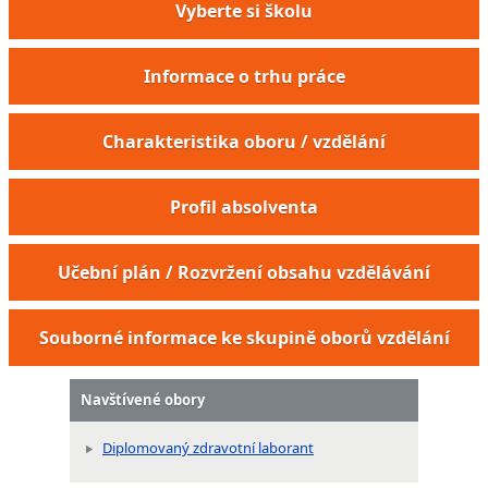
Vyberte si školu
Informace o trhu práce
Charakteristika oboru / vzdělání
Profil absolventa
Učební plán / Rozvržení obsahu vzdělávání
Souborné informace ke skupině oborů vzdělání
Navštívené obory
Diplomovaný zdravotní laborant