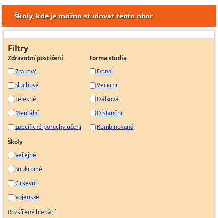
Školy, kde je možno studovat tento obor
Filtry
Zdravotní postižení
Forma studia
Zrakové
Denní
Sluchové
Večerní
Tělesné
Dálková
Mentální
Distanční
Specifické poruchy učení
Kombinovaná
Školy
Veřejné
Soukromé
Církevní
Vojenské
Rozšířené hledání