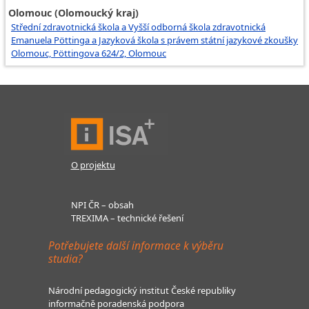
Olomouc (Olomoucký kraj)
Střední zdravotnická škola a Vyšší odborná škola zdravotnická
Emanuela Pöttinga a Jazyková škola s právem státní jazykové zkoušky
Olomouc, Pöttingova 624/2, Olomouc
O projektu
NPI ČR – obsah
TREXIMA – technické řešení
Potřebujete další informace k výběru
studia?
Národní pedagogický institut České republiky
informačně poradenská podpora