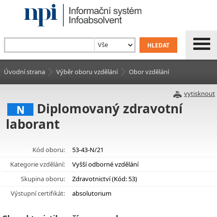
Úvodní strana
Výběr oboru vzdělání
Obor vzdělání
vytisknout
Diplomovaný zdravotní
N
laborant
Kód oboru:
53-43-N/21
Kategorie vzdělání:
Vyšší odborné vzdělání
Skupina oboru:
Zdravotnictví (Kód: 53)
Výstupní certifikát:
absolutorium