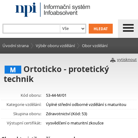
Úvodní strana
Výběr oboru vzdělání
Obor vzdělání
vytisknout
Ortoticko - protetický
M
technik
Kód oboru:
53-44-M/01
Kategorie vzdělání:
Úplné střední odborné vzdělání s maturitou
Skupina oboru:
Zdravotnictví (Kód: 53)
Výstupní certifikát:
vysvědčení o maturitní zkoušce