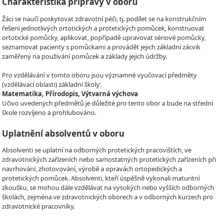
Charakteristika přípravy v oboru
Žáci se naučí poskytovat zdravotní péči, tj. podílet se na konstrukčním
řešení jednotlivých ortotických a protetických pomůcek, konstruovat
ortotické pomůcky, aplikovat, popřípadě upravovat sériové pomůcky,
seznamovat pacienty s pomůckami a provádět jejich základní zácvik
zaměřený na používání pomůcek a základy jejich údržby.
Pro vzdělávání v tomto oboru jsou významné vyučovací předměty
(vzdělávací oblasti) základní školy:
Matematika, Přírodopis, Výtvarná výchova
Učivo uvedených předmětů je důležité pro tento obor a bude na střední
škole rozvíjeno a prohlubováno.
Uplatnění absolventů v oboru
Absolventi se uplatní na odborných protetických pracovištích, ve
zdravotnických zařízeních nebo samostatných protetických zařízeních při
navrhování, zhotovování, výrobě a opravách ortopedických a
protetických pomůcek. Absolventi, kteří úspěšně vykonali maturitní
zkoušku, se mohou dále vzdělávat na vysokých nebo vyšších odborných
školách, zejména ve zdravotnických oborech a v odborných kurzech pro
zdravotnické pracovníky.