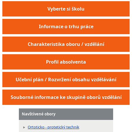
Vyberte si školu
Informace o trhu práce
Charakteristika oboru / vzdělání
Profil absolventa
Učební plán / Rozvržení obsahu vzdělávání
Souborné informace ke skupině oborů vzdělání
Navštívené obory
Ortoticko - protetický technik