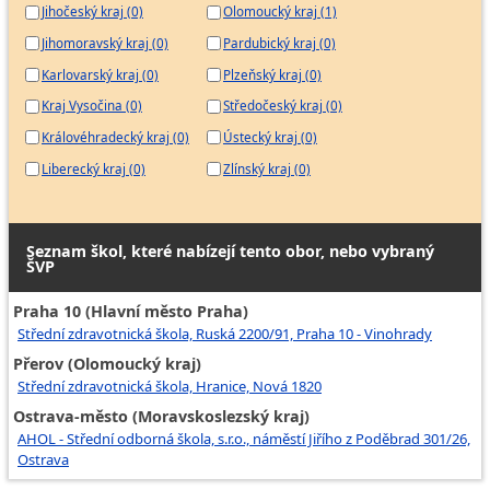
Jihočeský kraj (0)
Olomoucký kraj (1)
Jihomoravský kraj (0)
Pardubický kraj (0)
Karlovarský kraj (0)
Plzeňský kraj (0)
Kraj Vysočina (0)
Středočeský kraj (0)
Královéhradecký kraj (0)
Ústecký kraj (0)
Liberecký kraj (0)
Zlínský kraj (0)
Seznam škol, které nabízejí tento obor, nebo vybraný
ŠVP
Praha 10 (Hlavní město Praha)
Střední zdravotnická škola, Ruská 2200/91, Praha 10 - Vinohrady
Přerov (Olomoucký kraj)
Střední zdravotnická škola, Hranice, Nová 1820
Ostrava-město (Moravskoslezský kraj)
AHOL - Střední odborná škola, s.r.o., náměstí Jiřího z Poděbrad 301/26,
Ostrava