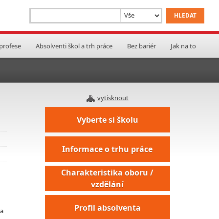
 profese
Absolventi škol a trh práce
Bez bariér
Jak na to
vytisknout
Vyberte si školu
Informace o trhu práce
Charakteristika oboru /
vzdělání
Profil absolventa
na