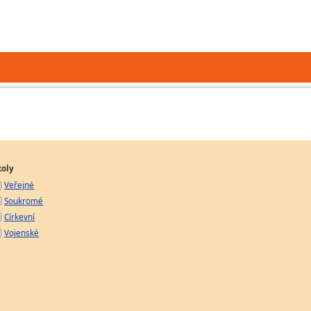
koly
Veřejné
Soukromé
Církevní
Vojenské