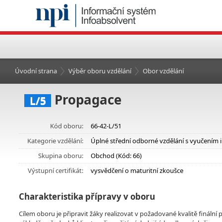
Úvodní strana
Výběr oboru vzdělání
Obor vzdělání
Propagace
L/5
Kód oboru:
66-42-L/51
Kategorie vzdělání:
Úplné střední odborné vzdělání s vyučením 
Skupina oboru:
Obchod (Kód: 66)
Výstupní certifikát:
vysvědčení o maturitní zkoušce
Charakteristika přípravy v oboru
Cílem oboru je připravit žáky realizovat v požadované kvalitě fináln