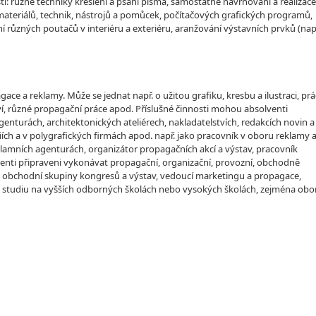
tí: různé techniky kreslení a psaní písma, samostatné navrhování a realizace
 materiálů, technik, nástrojů a pomůcek, počítačových grafických programů,
í různých poutačů v interiéru a exteriéru, aranžování výstavních prvků (nap
e a reklamy. Může se jednat např. o užitou grafiku, kresbu a ilustraci, prá
ví, různé propagační práce apod. Příslušné činnosti mohou absolventi
nturách, architektonických ateliérech, nakladatelstvích, redakcích novin a
diích a v polygrafických firmách apod. např. jako pracovník v oboru reklamy 
klamních agenturách, organizátor propagačních akcí a výstav, pracovník
enti připraveni vykonávat propagační, organizační, provozní, obchodně
ík obchodní skupiny kongresů a výstav, vedoucí marketingu a propagace,
studiu na vyšších odborných školách nebo vysokých školách, zejména obo