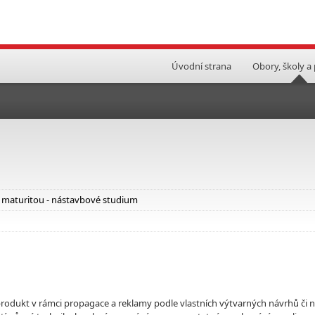
Úvodní strana
Obory, školy a
i maturitou - nástavbové studium
í produkt v rámci propagace a reklamy podle vlastních výtvarných návrhů či 