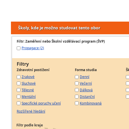
Školy, kde je možno studovat tento obor
Filtr: Zaměření nebo Školní vzdělávací program (ŠVP)
Propagace (2)
Filtry
Zdravotní postižení
Forma studia
Š
Zrakové
Denní
Sluchové
Večerní
Tělesné
Dálková
Mentální
Distanční
Specifické poruchy učení
Kombinovaná
Rozšířené hledání
Filtr podle kraje