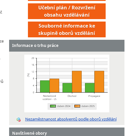
Učební plán / Rozvržení
ř.
obsahu vzdělávání
Souborné informace ke
skupině oborů vzdělání
ce
Informace o trhu práce
a
rů
Nezaměstnanost absolventů podle oborů vzdělání
Navštívené obory