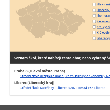
Hlavní mě
Jihočeský 
Jihomorav
Karlovarsk
Kraj Vyso
Královéhr
Liberecký 
Seznam škol, které nabízejí tento obor, nebo vybraný Š
Praha 8 (Hlavní město Praha)
Střední škola designu a umění, knižní kultury a ekonomiky Ná
Liberec (Liberecký kraj)
Střední škola Kateřinky - Liberec, s.r.o., Horská 167, Liberec