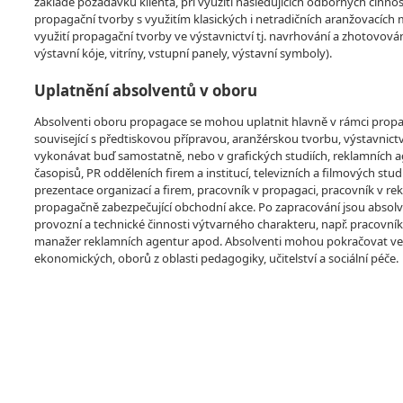
základě požadavků klienta, při využití následujících odborných činnos
propagační tvorby s využitím klasických i netradičních aranžovacích
využití propagační tvorby ve výstavnictví tj. navrhování a zhotovován
výstavní kóje, vitríny, vstupní panely, výstavní symboly).
Uplatnění absolventů v oboru
Absolventi oboru propagace se mohou uplatnit hlavně v rámci propagac
související s předtiskovou přípravou, aranžérskou tvorbu, výstavnict
vykonávat buď samostatně, nebo v grafických studiích, reklamních age
časopisů, PR odděleních firem a institucí, televizních a filmových stu
prezentace organizací a firem, pracovník v propagaci, pracovník v re
propagačně zabezpečující obchodní akce. Po zapracování jsou absolv
provozní a technické činnosti výtvarného charakteru, např. pracovn
manažer reklamních agentur apod. Absolventi mohou pokračovat ve 
ekonomických, oborů z oblasti pedagogiky, učitelství a sociální péče.