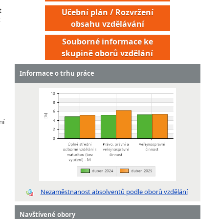
h
t
Učební plán / Rozvržení
t
obsahu vzdělávání
Souborné informace ke
skupině oborů vzdělání
Informace o trhu práce
ní
Dozorčí úředník
Pracovník infocentra soudu
Pracovník vyšší soudní podatelny
Nezaměstnanost absolventů podle oborů vzdělání
Protokolující úředník
Soudní tajemník
Navštívené obory