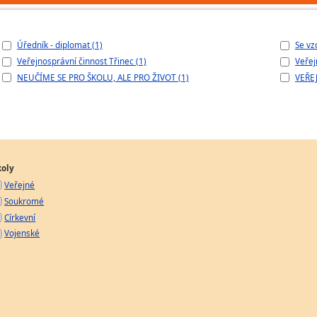
Úředník - diplomat (1)
Se vz
Veřejnosprávní činnost Třinec (1)
Veřej
NEUČÍME SE PRO ŠKOLU, ALE PRO ŽIVOT (1)
VEŘE
koly
Veřejné
Soukromé
Církevní
Vojenské