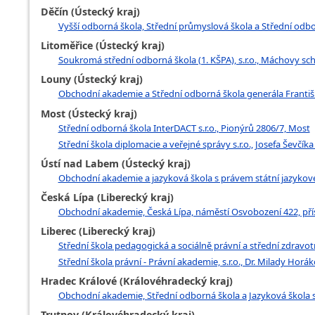
Děčín (Ústecký kraj)
Vyšší odborná škola, Střední průmyslová škola a Střední odbo
Litoměřice (Ústecký kraj)
Soukromá střední odborná škola (1. KŠPA), s.r.o., Máchovy sc
Louny (Ústecký kraj)
Obchodní akademie a Střední odborná škola generála Františk
Most (Ústecký kraj)
Střední odborná škola InterDACT s.r.o., Pionýrů 2806/7, Most
Střední škola diplomacie a veřejné správy s.r.o., Josefa Ševčík
Ústí nad Labem (Ústecký kraj)
Obchodní akademie a jazyková škola s právem státní jazykové
Česká Lípa (Liberecký kraj)
Obchodní akademie, Česká Lípa, náměstí Osvobození 422, pří
Liberec (Liberecký kraj)
Střední škola pedagogická a sociálně právní a střední zdravotn
Střední škola právní - Právní akademie, s.r.o., Dr. Milady Horá
Hradec Králové (Královéhradecký kraj)
Obchodní akademie, Střední odborná škola a Jazyková škola s
Trutnov (Královéhradecký kraj)