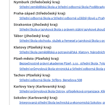
Nymburk (Středočeský kraj)
Střední zemědělská škola a Střední odborná škola Poděbrady
Praha-západ (Středočeský kraj)
Střední odborná škola a Střední odborné učiliště Jílové u Prah
Strakonice (Jihočeský kraj)
Střední škola a Jazyková škola s právem státní jazykové zkouš
Tábor (Jihočeský kraj)
Střední škola obchodu, služeb a řemesel a Jazyková škola s p
Klatovy (Plzeňský kraj)
Střední škola zemědělská a potravinářská, Klatovy, Národní
Plzeň-město (Plzeňský kraj)
Bezpečnostně právní akademie Plzeň, s.r.o., střední škola, Tyl
Střední průmyslová škola strojnická a Střední odborná škola p
Tachov (Plzeňský kraj)
Střední odborná škola, Stříbro, Benešova 508
Karlovy Vary (Karlovarský kraj)
Střední průmyslová škola Ostrov, příspěvková organizace, Kl
Sokolov (Karlovarský kraj)
Integrovaná střední škola technická a ekonomická Sokolov, p