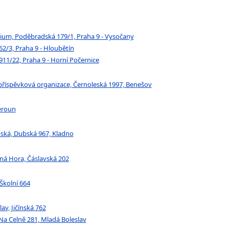
ium, Poděbradská 179/1, Praha 9 - Vysočany
2/3, Praha 9 - Hloubětín
11/22, Praha 9 - Horní Počernice
 příspěvková organizace, Černoleská 1997, Benešov
eroun
bská, Dubská 967, Kladno
tná Hora, Čáslavská 202
Školní 664
av, Jičínská 762
, Na Celně 281, Mladá Boleslav