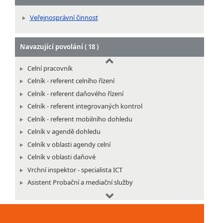
Soudní zapisovatel
Vedoucí soudní kanceláře
Veřejnosprávní činnost
Vykonavatel
Navazující povolání ( 18 )
Celní pracovník
Celník - referent celního řízení
Celník - referent daňového řízení
Celník - referent integrovaných kontrol
Celník - referent mobilního dohledu
Celník v agendě dohledu
Celník v oblasti agendy celní
Celník v oblasti daňové
Vrchní inspektor - specialista ICT
Asistent Probační a mediační služby
Dozorčí úředník
Pracovník infocentra soudu
Pracovník vyšší soudní podatelny