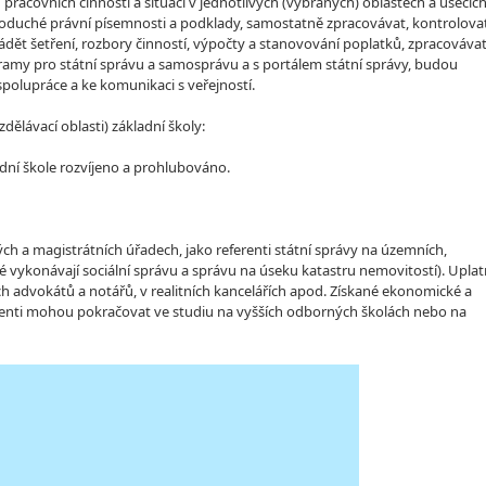
 pracovních činností a situací v jednotlivých (vybraných) oblastech a úsecíc
noduché právní písemnosti a podklady, samostatně zpracovávat, kontrolova
dět šetření, rozbory činností, výpočty a stanovování poplatků, zpracováva
gramy pro státní správu a samosprávu a s portálem státní správy, budou
polupráce a ke komunikaci s veřejností.
lávací oblasti) základní školy:
dní škole rozvíjeno a prohlubováno.
ch a magistrátních úřadech, jako referenti státní správy na územních,
é vykonávají sociální správu a správu na úseku katastru nemovitostí). Uplat
řích advokátů a notářů, v realitních kancelářích apod. Získané ekonomické a
lventi mohou pokračovat ve studiu na vyšších odborných školách nebo na