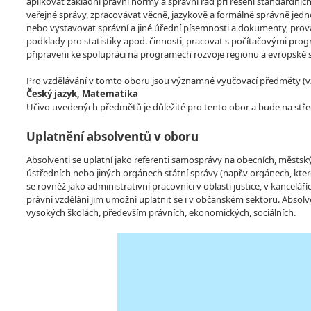
aplikovat základní právní normy a správní řád při řešení standardních
veřejné správy, zpracovávat věcně, jazykově a formálně správně jed
nebo vystavovat správní a jiné úřední písemnosti a dokumenty, prová
podklady pro statistiky apod. činnosti, pracovat s počítačovými pro
připraveni ke spolupráci na programech rozvoje regionu a evropské s
Pro vzdělávání v tomto oboru jsou významné vyučovací předměty (vzdě
Český jazyk, Matematika
Učivo uvedených předmětů je důležité pro tento obor a bude na stře
Uplatnění absolventů v oboru
Absolventi se uplatní jako referenti samosprávy na obecních, městský
ústředních nebo jiných orgánech státní správy (např.v orgánech, kter
se rovněž jako administrativní pracovníci v oblasti justice, v kancelá
právní vzdělání jim umožní uplatnit se i v občanském sektoru. Abso
vysokých školách, především právních, ekonomických, sociálních.
Video
Player