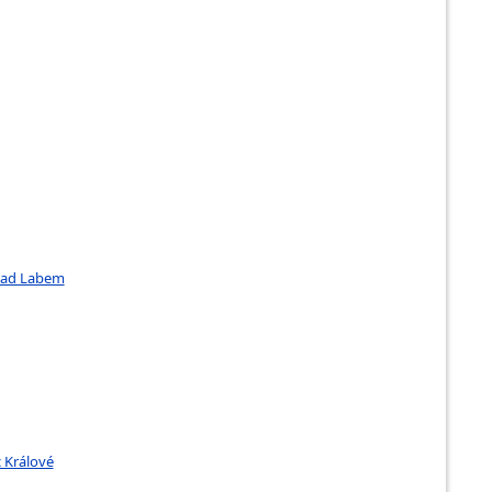
 nad Labem
 Králové