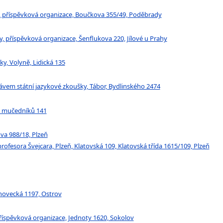
, příspěvková organizace, Boučkova 355/49, Poděbrady
y, příspěvková organizace, Šenflukova 220, Jílové u Prahy
ky, Volyně, Lidická 135
rávem státní jazykové zkoušky, Tábor, Bydlinského 2474
ch mučedníků 141
ova 988/18, Plzeň
rofesora Švejcara, Plzeň, Klatovská 109, Klatovská třída 1615/109, Plzeň
ínovecká 1197, Ostrov
říspěvková organizace, Jednoty 1620, Sokolov