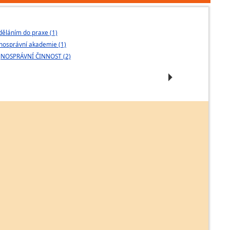
Protokolující úředník
Soudní tajemník
děláním do praxe (1)
Veřejnosprávní 
Soudní zapisovatel
nosprávní akademie (1)
Spolu (1)
Vedoucí soudní kanceláře
JNOSPRÁVNÍ ČINNOST (2)
Veřejnosprávní 
Vykonavatel