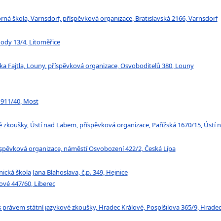
rná škola, Varnsdorf, příspěvková organizace, Bratislavská 2166, Varnsdorf
hody 13/4, Litoměřice
a Fajtla, Louny, příspěvková organizace, Osvoboditelů 380, Louny
a 911/40, Most
 zkoušky, Ústí nad Labem, příspěvková organizace, Pařížská 1670/15, Ústí
spěvková organizace, náměstí Osvobození 422/2, Česká Lípa
ická škola Jana Blahoslava, č.p. 349, Hejnice
kové 447/60, Liberec
 právem státní jazykové zkoušky, Hradec Králové, Pospíšilova 365/9, Hradec