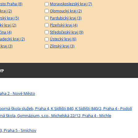
sto Praha (8)
Moravskoslezský kraj (7)
kraj (2)
Olomoucký kraj (2)
ský kraj (5)
Pardubický kraj (3)
ý kraj (2)
Plzeňský kraj (4)
čina (4)
Středočeský kraj (9)
adecký kraj (2)
Ústecký kraj (6)
kraj (3)
Zlínský kraj (3)
VP
Praha 2 - Nové Město
rná škola služeb, Praha 4, K Sídlišti 840, K Sídlišti 840/2, Praha 4 - Podolí
á škola, Gymnázium, s.r.o., Michelská 22/12, Praha 4 - Michle
3, Praha 5 - Smíchov