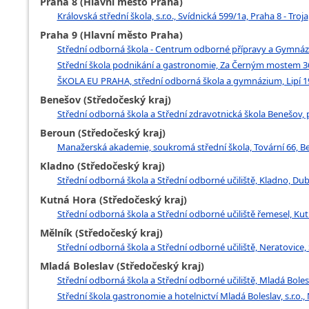
Praha 8 (Hlavní město Praha)
Královská střední škola, s.r.o., Svídnická 599/1a, Praha 8 - Troja
Praha 9 (Hlavní město Praha)
Střední odborná škola - Centrum odborné přípravy a Gymnáz
Střední škola podnikání a gastronomie, Za Černým mostem 36
ŠKOLA EU PRAHA, střední odborná škola a gymnázium, Lipí 19
Benešov (Středočeský kraj)
Střední odborná škola a Střední zdravotnická škola Benešov,
Beroun (Středočeský kraj)
Manažerská akademie, soukromá střední škola, Tovární 66, B
Kladno (Středočeský kraj)
Střední odborná škola a Střední odborné učiliště, Kladno, Du
Kutná Hora (Středočeský kraj)
Střední odborná škola a Střední odborné učiliště řemesel, Ku
Mělník (Středočeský kraj)
Střední odborná škola a Střední odborné učiliště, Neratovice, 
Mladá Boleslav (Středočeský kraj)
Střední odborná škola a Střední odborné učiliště, Mladá Bolesl
Střední škola gastronomie a hotelnictví Mladá Boleslav, s.r.o.