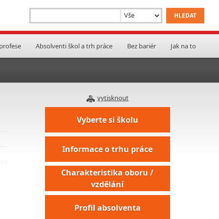
 profese
Absolventi škol a trh práce
Bez bariér
Jak na to
vytisknout
Vyberte si školu
Informace o trhu práce
Charakteristika oboru /
vzdělání
Profil absolventa