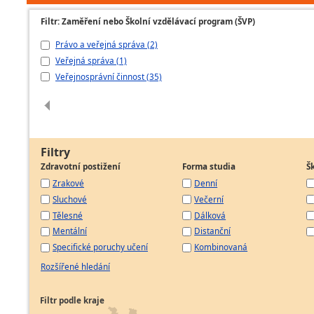
Filtr: Zaměření nebo Školní vzdělávací program (ŠVP)
Právo a veřejná správa (2)
Veřejná správa (1)
Veřejnosprávní činnost (35)
Filtry
Zdravotní postižení
Forma studia
Š
Zrakové
Denní
Sluchové
Večerní
Tělesné
Dálková
Mentální
Distanční
Specifické poruchy učení
Kombinovaná
Rozšířené hledání
Filtr podle kraje