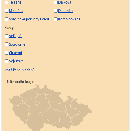
Tělesné
Dálková
Mentální
Distanční
Specifické poruchy učení
Kombinovaná
Školy
Veřejné
Soukromé
Církevní
Vojenské
Rozšířené hledání
Filtr podle kraje