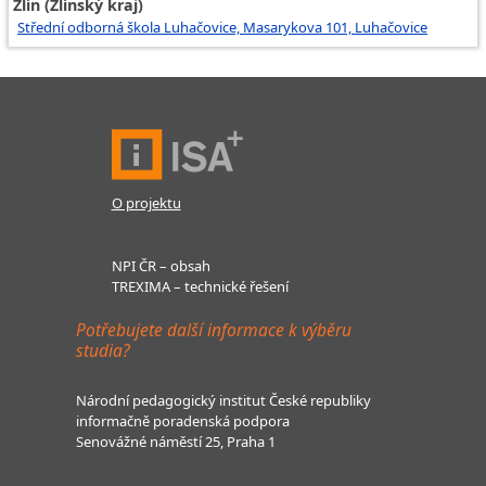
Zlín (Zlínský kraj)
Střední odborná škola Luhačovice, Masarykova 101, Luhačovice
O projektu
NPI ČR – obsah
TREXIMA – technické řešení
Potřebujete další informace k výběru
studia?
Národní pedagogický institut České republiky
informačně poradenská podpora
Senovážné náměstí 25, Praha 1