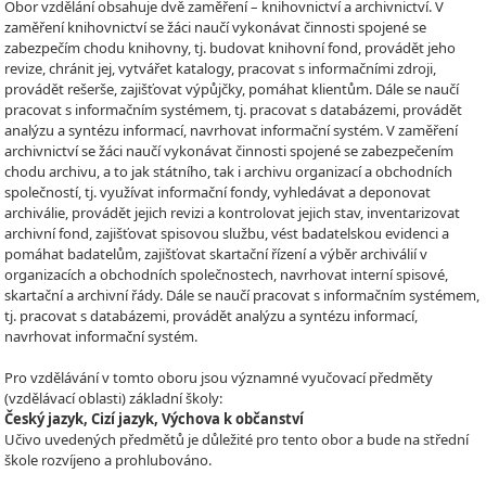
Obor vzdělání obsahuje dvě zaměření – knihovnictví a archivnictví. V
zaměření knihovnictví se žáci naučí vykonávat činnosti spojené se
zabezpečím chodu knihovny, tj. budovat knihovní fond, provádět jeho
revize, chránit jej, vytvářet katalogy, pracovat s informačními zdroji,
provádět rešerše, zajišťovat výpůjčky, pomáhat klientům. Dále se naučí
pracovat s informačním systémem, tj. pracovat s databázemi, provádět
analýzu a syntézu informací, navrhovat informační systém. V zaměření
archivnictví se žáci naučí vykonávat činnosti spojené se zabezpečením
chodu archivu, a to jak státního, tak i archivu organizací a obchodních
společností, tj. využívat informační fondy, vyhledávat a deponovat
archiválie, provádět jejich revizi a kontrolovat jejich stav, inventarizovat
archivní fond, zajišťovat spisovou službu, vést badatelskou evidenci a
pomáhat badatelům, zajišťovat skartační řízení a výběr archiválií v
organizacích a obchodních společnostech, navrhovat interní spisové,
skartační a archivní řády. Dále se naučí pracovat s informačním systémem,
tj. pracovat s databázemi, provádět analýzu a syntézu informací,
navrhovat informační systém.
Pro vzdělávání v tomto oboru jsou významné vyučovací předměty
(vzdělávací oblasti) základní školy:
Český jazyk, Cizí jazyk, Výchova k občanství
Učivo uvedených předmětů je důležité pro tento obor a bude na střední
škole rozvíjeno a prohlubováno.