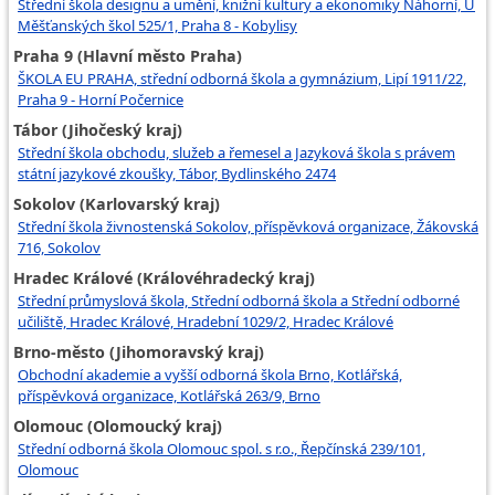
Střední škola designu a umění, knižní kultury a ekonomiky Náhorní, U
Měšťanských škol 525/1, Praha 8 - Kobylisy
Praha 9 (Hlavní město Praha)
ŠKOLA EU PRAHA, střední odborná škola a gymnázium, Lipí 1911/22,
Praha 9 - Horní Počernice
Tábor (Jihočeský kraj)
Střední škola obchodu, služeb a řemesel a Jazyková škola s právem
státní jazykové zkoušky, Tábor, Bydlinského 2474
Sokolov (Karlovarský kraj)
Střední škola živnostenská Sokolov, příspěvková organizace, Žákovská
716, Sokolov
Hradec Králové (Královéhradecký kraj)
Střední průmyslová škola, Střední odborná škola a Střední odborné
učiliště, Hradec Králové, Hradební 1029/2, Hradec Králové
Brno-město (Jihomoravský kraj)
Obchodní akademie a vyšší odborná škola Brno, Kotlářská,
příspěvková organizace, Kotlářská 263/9, Brno
Olomouc (Olomoucký kraj)
Střední odborná škola Olomouc spol. s r.o., Řepčínská 239/101,
Olomouc