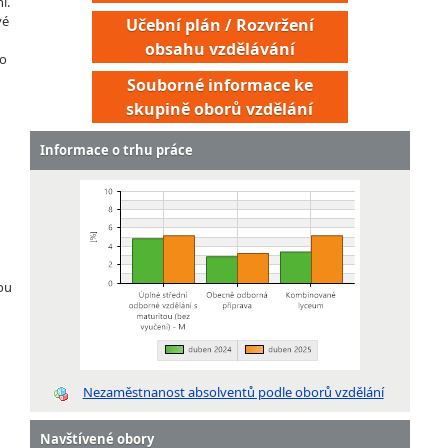
í.
vé
Učební plán / Rozvržení
obsahu vzdělávání
ho
Souborné informace ke
skupině oborů vzdělání
Informace o trhu práce
vou
Nezaměstnanost absolventů podle oborů vzdělání
Navštívené obory