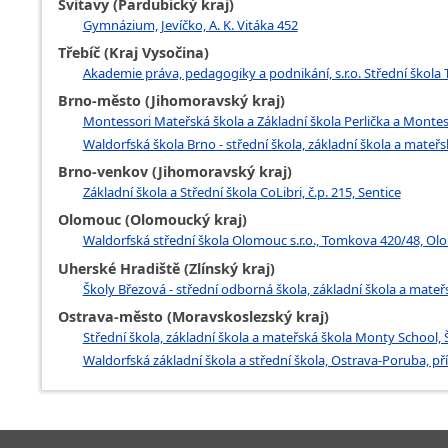
Svitavy (Pardubický kraj)
Gymnázium, Jevíčko, A. K. Vitáka 452
Třebíč (Kraj Vysočina)
Akademie práva, pedagogiky a podnikání, s.r.o. Střední škola 
Brno-město (Jihomoravský kraj)
Montessori Mateřská škola a Základní škola Perlička a Montessor
Waldorfská škola Brno - střední škola, základní škola a mateř
Brno-venkov (Jihomoravský kraj)
Základní škola a Střední škola CoLibri, č.p. 215, Sentice
Olomouc (Olomoucký kraj)
Waldorfská střední škola Olomouc s.r.o., Tomkova 420/48, O
Uherské Hradiště (Zlínský kraj)
Školy Březová - střední odborná škola, základní škola a mateřs
Ostrava-město (Moravskoslezský kraj)
Střední škola, základní škola a mateřská škola Monty School,
Waldorfská základní škola a střední škola, Ostrava-Poruba, p