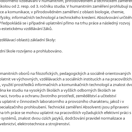
ě odborného vzdělávání v humanitním, přírodovědném a technickém zaměřen
kolou od 2. resp. od 3. ročníku studia. V humanitním zaměření prohlubují s
áce a komunikace, v přírodovědném zaměření z oblasti biologie, chemie,
yziky, informačních technologií a technického kreslení. Absolvování určité
. Předpokládá se i případné uplatnění přímo na trhu práce a následný rozvoj
estetickému vzdělávání žáků.
lávací oblasti) základní školy:
dní škole rozvíjeno a prohlubováno.
manitních oborů na filozofických, pedagogických a sociálně orientovaných
atnit ve výchovných, vzdělávacích a sociálních institucích a na pracovištích
sti, využití prostředků informačních a komunikačních technologií a znalost d
ména ke studiu na vysokých školách a vyšších odborných školách se
acii, tvorbu a ochranu životního prostředí, zemědělství a učitelství
platnit v činnostech laboratorního a provozního charakteru, jakož i v
specializačního prohloubení. Technické zaměření Absolventi jsou připraveni
 trh práce se mohou uplatnit na pracovištích vyžadujících efektivní práci s
systémů, znalost dvou cizích jazyků, dodržování pravidel normalizace a
bnictví, elektrotechnice a strojírenství.