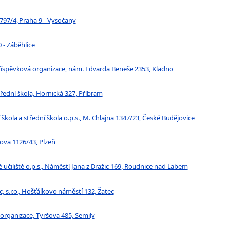
797/4, Praha 9 - Vysočany
0 - Záběhlice
příspěvková organizace, nám. Edvarda Beneše 2353, Kladno
třední škola, Hornická 327, Příbram
škola a střední škola o.p.s., M. Chlajna 1347/23, České Budějovice
sova 1126/43, Plzeň
čiliště o.p.s., Náměstí Jana z Dražic 169, Roudnice nad Labem
, s.r.o., Hošťálkovo náměstí 132, Žatec
 organizace, Tyršova 485, Semily