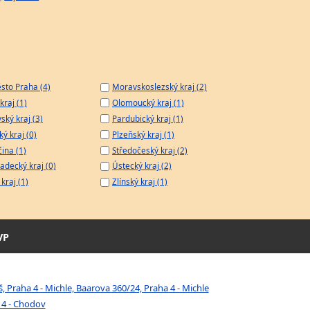
sto Praha (4)
Moravskoslezský kraj (2)
kraj (1)
Olomoucký kraj (1)
ský kraj (3)
Pardubický kraj (1)
ý kraj (0)
Plzeňský kraj (1)
čina (1)
Středočeský kraj (2)
adecký kraj (0)
Ústecký kraj (2)
kraj (1)
Zlínský kraj (1)
VP
š, Praha 4 - Michle, Baarova 360/24, Praha 4 - Michle
 4 - Chodov