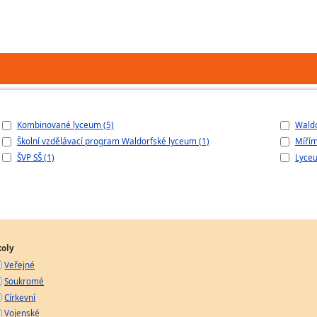
Kombinované lyceum (5)
Waldo
Školní vzdělávací program Waldorfské lyceum (1)
Míříme
ŠVP SŠ (1)
Lyceu
koly
Veřejné
Soukromé
Církevní
Vojenské