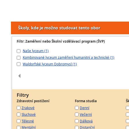
Školy, kde je možno studovat tento obor
Filtr: Zaměření nebo Školní vzdělávací program (ŠVP)
Naše lyceum (1)
Kombinované lyceum zaměření humanitní a technické (1)
Waldorfské lyceum Dobromysl (1)
Filtry
Zdravotní postižení
Forma studia
Š
Zrakové
Denní
Sluchové
Večerní
Tělesné
Dálková
Mentální
Distanční