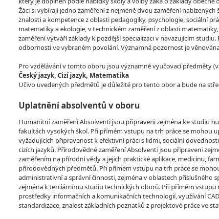
který je doplněn podle nabídky školy a volby žáka o základy obecn
Žáci si vybírají jedno zaměření z nejméně dvou zaměření nabízených š
znalosti a kompetence z oblasti pedagogiky, psychologie, sociální pr
matematiky a ekologie, v technickém zaměření z oblasti matematiky, f
zaměření vytváří základy k pozdější specializaci v navazujícím studiu
odbornosti ve vybraném povolání. Významná pozornost je věnována 
Pro vzdělávání v tomto oboru jsou významné vyučovací předměty (vzdě
Český jazyk, Cizí jazyk, Matematika
Učivo uvedených předmětů je důležité pro tento obor a bude na stře
Uplatnění absolventů v oboru
Humanitní zaměření Absolventi jsou připraveni zejména ke studiu hu
fakultách vysokých škol. Při přímém vstupu na trh práce se mohou upl
vyžadujících připravenost k efektivní práci s lidmi, sociální dovedno
cizích jazyků. Přírodovědné zaměření Absolventi jsou připraveni zej
zaměřením na přírodní vědy a jejich praktické aplikace, medicínu, farm
přírodovědných předmětů. Při přímém vstupu na trh práce se mohou u
administrativní a správní činnosti, zejména v oblastech příslušného 
zejména k terciárnímu studiu technických oborů. Při přímém vstupu na
prostředky informačních a komunikačních technologií, využívání CAD 
standardizace, znalost základních poznatků z projektové práce ve stave