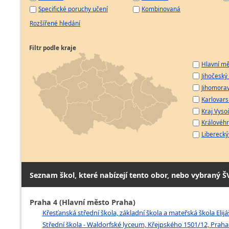
Specifické poruchy učení
Kombinovaná
Rozšířené hledání
Filtr podle kraje
Hlavní mě
Jihočeský 
Jihomorav
Karlovarsk
Kraj Vyso
Královéhr
Liberecký 
Seznam škol, které nabízejí tento obor, nebo vybraný Š
Praha 4 (Hlavní město Praha)
Křesťanská střední škola, základní škola a mateřská škola Elijá
Střední škola - Waldorfské lyceum, Křejpského 1501/12, Praha