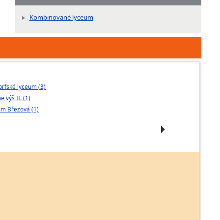
Kombinované lyceum
rfské lyceum (3)
Rosteme spolu 
 výš II. (1)
Střední 21 (1)
m Březová (1)
Školní vzděláv
Příbram (1)