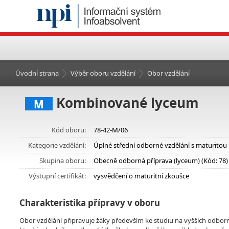
Úvodní strana
Výběr oboru vzdělání
Obor vzdělání
Kombinované lyceum
M
Kód oboru:
78-42-M/06
Kategorie vzdělání:
Úplné střední odborné vzdělání s maturitou
Skupina oboru:
Obecně odborná příprava (lyceum) (Kód: 78)
Výstupní certifikát:
vysvědčení o maturitní zkoušce
Charakteristika přípravy v oboru
Obor vzdělání připravuje žáky především ke studiu na vyšších odborn