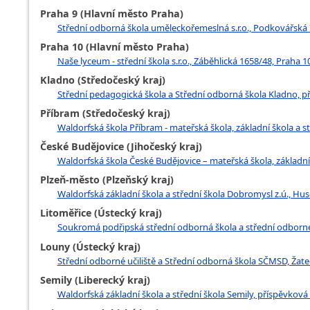
Praha 9 (Hlavní město Praha)
Střední odborná škola uměleckořemeslná s.r.o., Podkovářská 
Praha 10 (Hlavní město Praha)
Naše lyceum - střední škola s.r.o., Záběhlická 1658/48, Praha 1
Kladno (Středočeský kraj)
Střední pedagogická škola a Střední odborná škola Kladno, 
Příbram (Středočeský kraj)
Waldorfská škola Příbram - mateřská škola, základní škola a s
České Budějovice (Jihočeský kraj)
Waldorfská škola České Budějovice – mateřská škola, základní 
Plzeň-město (Plzeňský kraj)
Waldorfská základní škola a střední škola Dobromysl z.ú., Hu
Litoměřice (Ústecký kraj)
Soukromá podřipská střední odborná škola a střední odborné u
Louny (Ústecký kraj)
Střední odborné učiliště a Střední odborná škola SČMSD, Žatec
Semily (Liberecký kraj)
Waldorfská základní škola a střední škola Semily, příspěvková