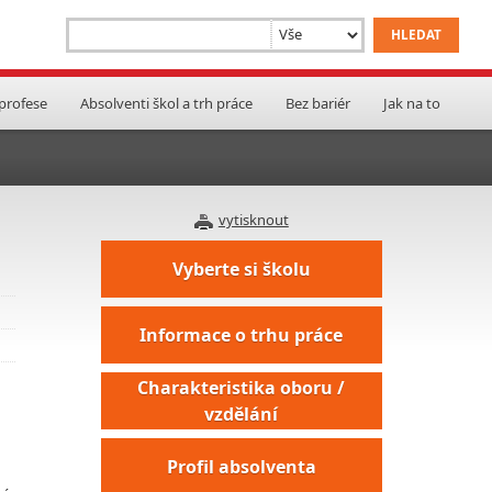
 profese
Absolventi škol a trh práce
Bez bariér
Jak na to
vytisknout
Vyberte si školu
Informace o trhu práce
Charakteristika oboru /
vzdělání
Profil absolventa