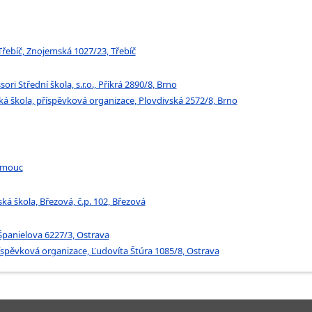
Třebíč, Znojemská 1027/23, Třebíč
i Střední škola, s.r.o., Příkrá 2890/8, Brno
ská škola, příspěvková organizace, Plovdivská 2572/8, Brno
lomouc
ká škola, Březová, č.p. 102, Březová
 Španielova 6227/3, Ostrava
říspěvková organizace, Ľudovíta Štúra 1085/8, Ostrava