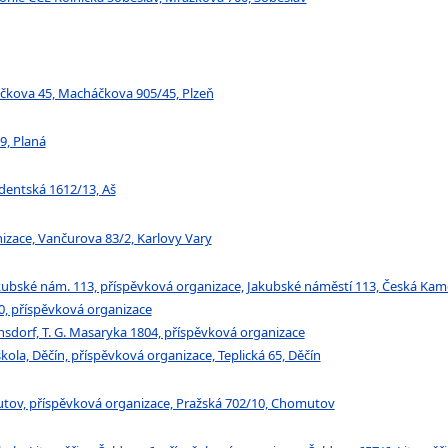
áčkova 45, Macháčkova 905/45, Plzeň
9, Planá
udentská 1612/13, Aš
nizace, Vančurova 83/2, Karlovy Vary
Jakubské nám. 113, příspěvková organizace, Jakubské náměstí 113, Česká Kam
10, příspěvková organizace
rnsdorf, T. G. Masaryka 1804, příspěvková organizace
škola, Děčín, příspěvková organizace, Teplická 65, Děčín
utov, příspěvková organizace, Pražská 702/10, Chomutov