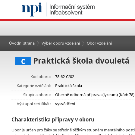
Úvodní strana
Výběr oboru vzdělání
Obor vzdělání
Praktická škola dvouletá
C
Kód oboru:
78-62-C/02
Kategorie vzdělání:
Praktická škola
Skupina oboru:
Obecně odborná příprava (lyceum) (Kód: 78)
Výstupní certifikát:
vysvědčení
Charakteristika přípravy v oboru
Obor je určen pro žáky se středně těžkým stupněm mentálního posti