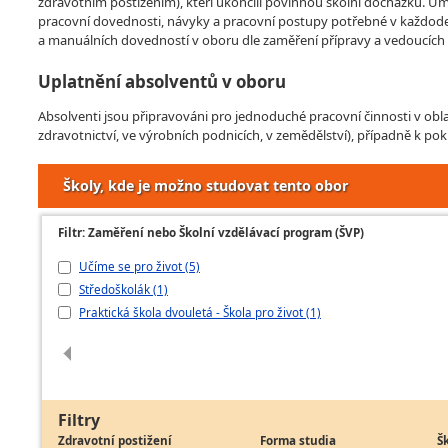
zdravotním postižením), kteří ukončili povinnou školní docházku. Umo
pracovní dovednosti, návyky a pracovní postupy potřebné v každod
a manuálních dovedností v oboru dle zaměření přípravy a vedoucích 
Uplatnění absolventů v oboru
Absolventi jsou připravováni pro jednoduché pracovní činnosti v oblas
zdravotnictví, ve výrobních podnicích, v zemědělství), případně k pok
Školy, kde je možno studovat tento obor
Filtr: Zaměření nebo Školní vzdělávací program (ŠVP)
Učíme se pro život (5)
Středoškolák (1)
Praktická škola dvouletá - Škola pro život (1)
Filtry
Zdravotní postižení
Forma studia
Š