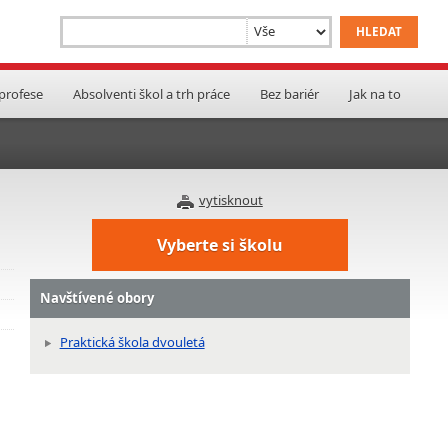
 profese
Absolventi škol a trh práce
Bez bariér
Jak na to
vytisknout
Vyberte si školu
Navštívené obory
Praktická škola dvouletá