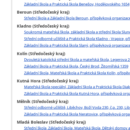
Základní škola a Praktická škola Benešov, Hodějovského 1654
Beroun (Středočeský kraj)
Střední škola a Základní škola Beroun, příspěvková organizac
Kladno (Středočeský kraj)
Soukromá mateřská škola, základní škola a střední škola Slunc
Střední odborné učiliště a Praktická škola Kladno - Vrapice, p
Základní škola a Praktická škola Slaný, příspěvková organizac
Kolín (Středočeský kraj)
Dvouletá katolická střední škola a mateřská škola, Legerova 2
Základní škola a Praktická škola, Český Brod, Žitomířská 1359
Základní škola, Mateřská škola a Praktická škola Kolín, přísp
Kutná Hora (Středočeský kraj)
Mateřská škola speciální, Základní škola a Praktická škola D
Základní škola a Praktická škola Kutná Hora, příspěvková or
Mělník (Středočeský kraj)
Střední odborné učiliště, Liběchov, Boží Voda 230, č.p. 230, Li
Základní škola a Praktická škola Neratovice, příspěvková orga
Mladá Boleslav (Středočeský kraj)
Střední škola, Základní škola, Mateřská škola, Dětský domov