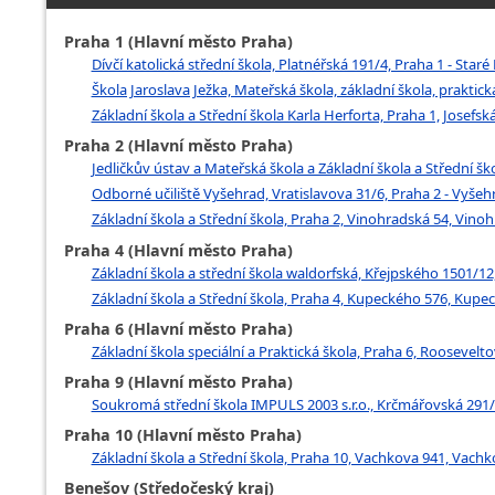
Praha 1 (Hlavní město Praha)
Dívčí katolická střední škola, Platnéřská 191/4, Praha 1 - Star
Škola Jaroslava Ježka, Mateřská škola, základní škola, prakti
Základní škola a Střední škola Karla Herforta, Praha 1, Josefsk
Praha 2 (Hlavní město Praha)
Jedličkův ústav a Mateřská škola a Základní škola a Střední šk
Odborné učiliště Vyšehrad, Vratislavova 31/6, Praha 2 - Vyšeh
Základní škola a Střední škola, Praha 2, Vinohradská 54, Vino
Praha 4 (Hlavní město Praha)
Základní škola a střední škola waldorfská, Křejpského 1501/12
Základní škola a Střední škola, Praha 4, Kupeckého 576, Kupec
Praha 6 (Hlavní město Praha)
Základní škola speciální a Praktická škola, Praha 6, Roosevelt
Praha 9 (Hlavní město Praha)
Soukromá střední škola IMPULS 2003 s.r.o., Krčmářovská 291/1
Praha 10 (Hlavní město Praha)
Základní škola a Střední škola, Praha 10, Vachkova 941, Vachk
Benešov (Středočeský kraj)