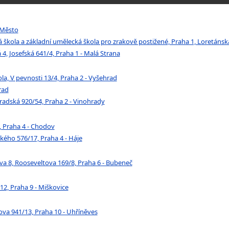
é Město
cká škola a základní umělecká škola pro zrakově postižené, Praha 1, Loretáns
á 4, Josefská 641/4, Praha 1 - Malá Strana
ola, V pevnosti 13/4, Praha 2 - Vyšehrad
rad
hradská 920/54, Praha 2 - Vinohrady
, Praha 4 - Chodov
kého 576/17, Praha 4 - Háje
ova 8, Rooseveltova 169/8, Praha 6 - Bubeneč
2, Praha 9 - Miškovice
ova 941/13, Praha 10 - Uhříněves