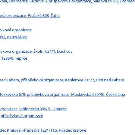
 škola, Litoměřice, Šaldova 6, příspěvková organizace, Šaldova 657/6, Litoměři
ová organizace, Pražská 808, Žatec
pěvková organizace
 991, okres Most
ěvková organizace, Školní 624/1, Duchcov
 1286/9, Teplice
í nad Labem, příspěvková organizace, Keplerova 315/7, Ústí nad Labem
, Moskevská 679, příspěvková organizace, Moskevská 679/40, Česká Lípa
rganizace, Jablonecká 999/51, Liberec
, příspěvková organizace
radec Králové, Hradecká 1231/11b, Hradec Králové