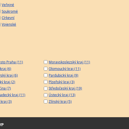
Veřejné
Soukromé
Církevní
Vojenské
sto Praha (11)
Moravskoslezský kraj (11)
kraj (6)
Olomoucký kraj (11)
ský kraj (6)
Pardubický kraj (9)
ý kraj (2)
Plzeňský kraj (3)
čina (7)
Středočeský kraj (19)
adecký kraj (11)
Ústecký kraj (13)
kraj (3)
Zlínský kraj (5)
VP