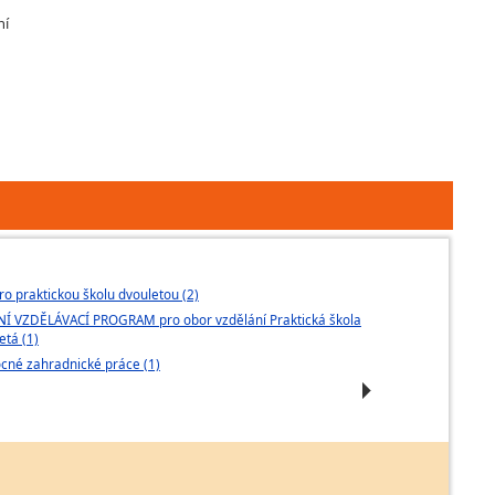
ní
ro praktickou školu dvouletou (2)
Otevřená škola 
Í VZDĚLÁVACÍ PROGRAM pro obor vzdělání Praktická škola
ŠVP pro praktic
etá (1)
Praktická škola
né zahradnické práce (1)