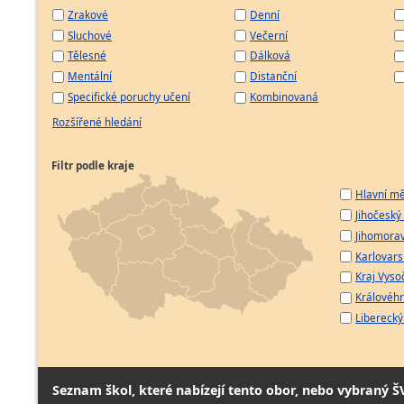
Zrakové
Denní
Sluchové
Večerní
Tělesné
Dálková
Mentální
Distanční
Specifické poruchy učení
Kombinovaná
Rozšířené hledání
Filtr podle kraje
Hlavní mě
Jihočeský 
Jihomorav
Karlovarsk
Kraj Vyso
Královéhr
Liberecký 
Seznam škol, které nabízejí tento obor, nebo vybraný Š