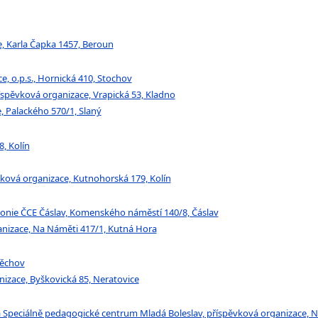
e, Karla Čapka 1457, Beroun
e, o.p.s., Hornická 410, Stochov
říspěvková organizace, Vrapická 53, Kladno
e, Palackého 570/1, Slaný
8, Kolín
ěvková organizace, Kutnohorská 179, Kolín
iakonie ČCE Čáslav, Komenského náměstí 140/8, Čáslav
ganizace, Na Náměti 417/1, Kutná Hora
běchov
nizace, Byškovická 85, Neratovice
 a Speciálně pedagogické centrum Mladá Boleslav, příspěvková organizace, N