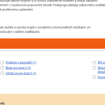
žňuje žákům doplnit si a rozšířit všeobecné vzdělání a získat základní
enním i v budoucím pracovním životě. Poskytuje základy odborného vzdělá
k profesnímu uplatnění.
ti služeb a výroby (např. v sociálních a komunálních službách, ve
račování v dalším vzdělávání.
Prakticky v kanceláři (1)
ŠVP p
Škola pro život 2 (3)
ŠKOLN
dvoul
Učíme se pro život 5 (1)
Pomoc
koly