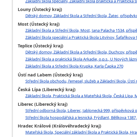
Základní škola speciální, Základní škola praktická a Praktická
Louny (Ústecký kraj)
Dětský domov, Základní škola a Střední škola, Žatec, příspěvk
Most (Ústecký kraj)
Základní škola a Střední škola, Most, Jana Palacha 1534, přís
Základní škola speciální a Praktická škola Litvínov, Šafaříkova
Teplice (Ústecký kraj)
Dětský domov, Základní škola a Střední škola, Duchcov, přísp
Základní škola a praktická škola Arkadie, o.p.s., U Nových lázní
Základní škola a Střední škola Krupka, Karla Čapka 270
Ústí nad Labem (Ústecký kraj)
Střední škola obchodu, řemesel, služeb a Základní škola, Úst
Česká Lípa (Liberecký kraj)
Základní škola, Praktická škola a Mateřská škola, Česká Lípa
Liberec (Liberecký kraj)
Střední odborná škola, Liberec, Jablonecká 999, příspěvková o
Střední škola hospodářská a lesnická, Frýdlant, Bělíkova 1387
Hradec Králové (Královéhradecký kraj)
Mateřská škola, Speciální základní škola a Praktická škola, H