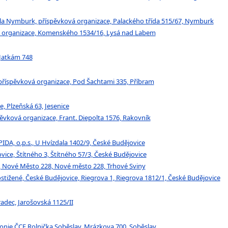
ola Nymburk, příspěvková organizace, Palackého třída 515/67, Nymburk
vá organizace, Komenského 1534/16, Lysá nad Labem
 Jatkám 748
, příspěvková organizace, Pod Šachtami 335, Příbram
e, Plzeňská 63, Jesenice
pěvková organizace, Frant. Diepolta 1576, Rakovník
PIDA, o.p.s., U Hvízdala 1402/9, České Budějovice
vice, Štítného 3, Štítného 57/3, České Budějovice
ny, Nové Město 228, Nové město 228, Trhové Sviny
ostižené, České Budějovice, Riegrova 1, Riegrova 1812/1, České Budějovice
radec, Jarošovská 1125/II
akonie ČCE Rolnička Soběslav, Mrázkova 700, Soběslav