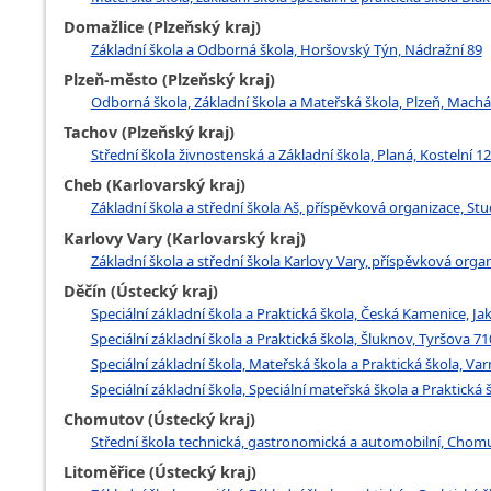
Domažlice (Plzeňský kraj)
Základní škola a Odborná škola, Horšovský Týn, Nádražní 89
Plzeň-město (Plzeňský kraj)
Odborná škola, Základní škola a Mateřská škola, Plzeň, Mach
Tachov (Plzeňský kraj)
Střední škola živnostenská a Základní škola, Planá, Kostelní 12
Cheb (Karlovarský kraj)
Základní škola a střední škola Aš, příspěvková organizace, St
Karlovy Vary (Karlovarský kraj)
Základní škola a střední škola Karlovy Vary, příspěvková orga
Děčín (Ústecký kraj)
Speciální základní škola a Praktická škola, Česká Kamenice, 
Speciální základní škola a Praktická škola, Šluknov, Tyršova 7
Speciální základní škola, Mateřská škola a Praktická škola, Va
Speciální základní škola, Speciální mateřská škola a Praktická 
Chomutov (Ústecký kraj)
Střední škola technická, gastronomická a automobilní, Chom
Litoměřice (Ústecký kraj)