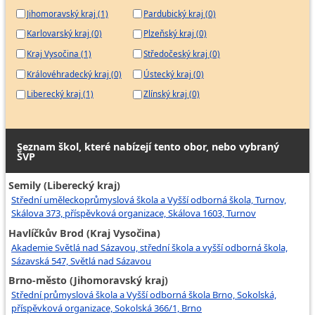
Jihomoravský kraj (1)
Pardubický kraj (0)
Karlovarský kraj (0)
Plzeňský kraj (0)
Kraj Vysočina (1)
Středočeský kraj (0)
Královéhradecký kraj (0)
Ústecký kraj (0)
Liberecký kraj (1)
Zlínský kraj (0)
Seznam škol, které nabízejí tento obor, nebo vybraný
ŠVP
Semily (Liberecký kraj)
Střední uměleckoprůmyslová škola a Vyšší odborná škola, Turnov,
Skálova 373, příspěvková organizace, Skálova 1603, Turnov
Havlíčkův Brod (Kraj Vysočina)
Akademie Světlá nad Sázavou, střední škola a vyšší odborná škola,
Sázavská 547, Světlá nad Sázavou
Brno-město (Jihomoravský kraj)
Střední průmyslová škola a Vyšší odborná škola Brno, Sokolská,
příspěvková organizace, Sokolská 366/1, Brno