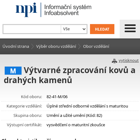
Úvodní strana
Výběr oboru vzdělání
Obor vzdělání
vytisknout
Výtvarné zpracování kovů a
M
drahých kamenů
Kód oboru:
82-41-M/06
Kategorie vzdělání:
Úplné střední odborné vzdělání s maturitou
Skupina oboru:
Umění a užité umění (Kód: 82)
Výstupní certifikát:
vysvědčení o maturitní zkoušce