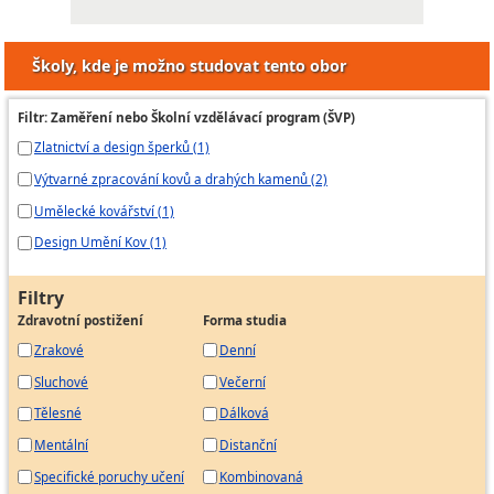
Školy, kde je možno studovat tento obor
Filtr: Zaměření nebo Školní vzdělávací program (ŠVP)
Zlatnictví a design šperků (1)
Výtvarné zpracování kovů a drahých kamenů (2)
Umělecké kovářství (1)
Design Umění Kov (1)
Filtry
Zdravotní postižení
Forma studia
Zrakové
Denní
Sluchové
Večerní
Tělesné
Dálková
Mentální
Distanční
Specifické poruchy učení
Kombinovaná