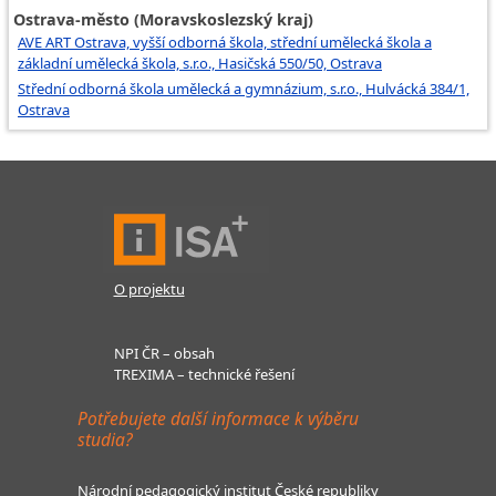
Ostrava-město (Moravskoslezský kraj)
AVE ART Ostrava, vyšší odborná škola, střední umělecká škola a
základní umělecká škola, s.r.o., Hasičská 550/50, Ostrava
Střední odborná škola umělecká a gymnázium, s.r.o., Hulvácká 384/1,
Ostrava
O projektu
NPI ČR – obsah
TREXIMA – technické řešení
Potřebujete další informace k výběru
studia?
Národní pedagogický institut České republiky