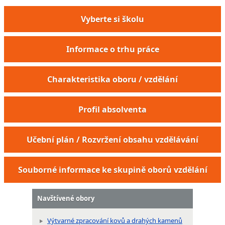
Vyberte si školu
Informace o trhu práce
Charakteristika oboru / vzdělání
Profil absolventa
Učební plán / Rozvržení obsahu vzdělávání
Souborné informace ke skupině oborů vzdělání
Navštívené obory
Výtvarné zpracování kovů a drahých kamenů