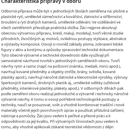
Charakteristika přípravy v oboru
Odborná příprava může být v jednotlivých školách zaměřena na: plošné a
plastické rytí, umělecké zámečnictví a kovářství, zlatnictví a stříbrnictví,
broušení a rytí drahých kamenů, umělecké odlévání. Ve vzdělávání ve
všech zaměřeních převažuje praktická složka. Žáci nejprve absolvují
obecnou výtvarnou přípravu, kreslí, malují, modelují, tvoří věcné studie
přírodních, živočišných aj. motivů, ovládnou postupy stylizace, abstrakce
a výstavby kompozice. Osvojí si rovněž základy písma, zobrazení lidské
figury v aktu a kostýmu a způsoby zpracování technické dokumentace.
Tyto obecné výtvarné a technické dovednosti dále využívají při
samostatné návrhové tvorbě v jednotlivých zaměřeních oboru. Tvoří
návrhy rytin a raznic (např. na poštovní známku, medaili, minci apod.),
navrhují kované předměty a objekty (mříže, brány, svítidla, kované
plastiky apod.), navrhují náročné zlatnické a klenotnické výrobky, výbrusy
šperkových kamenů, drobných plastik aj., umělecké odlitky (užitkové
předměty, interiérové plastiky, plakety apod.). V odborných dílnách pak
podle zaměření oboru realizují jednoduché a výtvarně i technicky náročné
výtvarné návrhy. K tomu si osvojí potřebné technologické postupy a
techniky, naučí se posuzovat, volit a vhodně kombinovat tradiční i nové
materiály včetně jejich povrchových úprav a používat příslušná zařízení,
nástroje a pomůcky. Žáci jsou vedeni k pečlivé a přesné práci a k
odpovědnosti za její kvalitu. Při výtvarných činnostech jsou vedeni k
tomu, aby vhodně aplikovali získané teoretické vědomosti z dějin