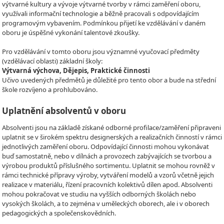
výtvarné kultury a vývoje výtvarné tvorby v rámci zaměření oboru,
využívali informační technologie a běžně pracovali s odpovídajícím
programovým vybavením. Podmínkou přijetí ke vzdělávání v daném
oboru je úspěšné vykonání talentové zkoušky.
Pro vzdělávání v tomto oboru jsou významné vyučovací předměty
(vzdělávací oblasti) základní školy:
Výtvarná výchova, Dějepis, Praktické činnosti
Učivo uvedených předmětů je důležité pro tento obor a bude na střední
škole rozvíjeno a prohlubováno.
Uplatnění absolventů v oboru
Absolventi jsou na základě získané odborné profilace/zaměření připraveni
uplatnit se v širokém spektru designerských a realizačních činností v rámci
jednotlivých zaměření oboru. Odpovídající činnosti mohou vykonávat
buď samostatně, nebo v dílnách a provozech zabývajících se tvorbou a
výrobou produktů příslušného sortimentu. Uplatnit se mohou rovněž v
rámci technické přípravy výroby, vytváření modelů a vzorů včetně jejich
realizace v materiálu, řízení pracovních kolektivů dílen apod. Absolventi
mohou pokračovat ve studiu na vyšších odborných školách nebo
vysokých školách, a to zejména v uměleckých oborech, ale i v oborech
pedagogických a společenskovědních.