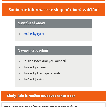
Souborné informace ke skupině oborů vzdělání
Navštívené obory
Umělecký rytec
Navazující povolání
Brusič a rytec drahých kamenů
Umělecký cizelér
Umělecký kovolijec a cizelér
Umělecký rytec
Školy, kde je možno studovat tento obor
Filtr: Zaměření nebo Školní vzdělávací program (ŠVP)