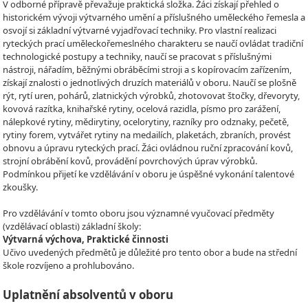
V odborné přípravě převažuje praktická složka. Žáci získají přehled o
historickém vývoji výtvarného umění a příslušného uměleckého řemesla a
osvojí si základní výtvarné vyjadřovací techniky. Pro vlastní realizaci
ryteckých prací uměleckořemeslného charakteru se naučí ovládat tradiční
technologické postupy a techniky, naučí se pracovat s příslušnými
nástroji, nářadím, běžnými obráběcími stroji a s kopírovacím zařízením,
získají znalosti o jednotlivých druzích materiálů v oboru. Naučí se plošně
rýt, rytí uren, pohárů, zlatnických výrobků, zhotovovat štočky, dřevoryty,
kovová razítka, knihařské rytiny, ocelová razidla, písmo pro zarážení,
nálepkové rytiny, mědirytiny, ocelorytiny, razníky pro odznaky, pečetě,
rytiny forem, vytvářet rytiny na medailích, plaketách, zbraních, provést
obnovu a úpravu ryteckých prací. Žáci ovládnou ruční zpracování kovů,
strojní obrábění kovů, provádění povrchových úprav výrobků.
Podmínkou přijetí ke vzdělávání v oboru je úspěšné vykonání talentové
zkoušky.
Pro vzdělávání v tomto oboru jsou významné vyučovací předměty
(vzdělávací oblasti) základní školy:
Výtvarná výchova, Praktické činnosti
Učivo uvedených předmětů je důležité pro tento obor a bude na střední
škole rozvíjeno a prohlubováno.
Uplatnění absolventů v oboru