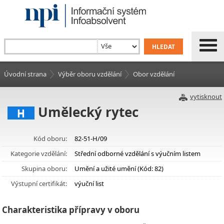
Úvodní strana
Výběr oboru vzdělání
Obor vzdělání
vytisknout
Umělecký rytec
H
Kód oboru:
82-51-H/09
Kategorie vzdělání:
Střední odborné vzdělání s výučním listem
Skupina oboru:
Umění a užité umění (Kód: 82)
Výstupní certifikát:
výuční list
Charakteristika přípravy v oboru