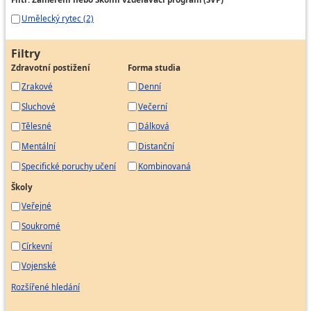
Umělecký rytec (2)
Filtry
Zdravotní postižení
Forma studia
Zrakové
Denní
Sluchové
Večerní
Tělesné
Dálková
Mentální
Distanční
Specifické poruchy učení
Kombinovaná
Školy
Veřejné
Soukromé
Církevní
Vojenské
Rozšířené hledání