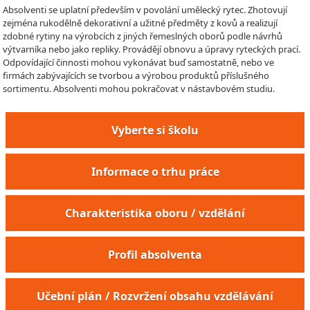
Absolventi se uplatní především v povolání umělecký rytec. Zhotovují
zejména rukodělně dekorativní a užitné předměty z kovů a realizují
zdobné rytiny na výrobcích z jiných řemeslných oborů podle návrhů
výtvarníka nebo jako repliky. Provádějí obnovu a úpravy ryteckých prací.
Odpovídající činnosti mohou vykonávat buď samostatně, nebo ve
firmách zabývajících se tvorbou a výrobou produktů příslušného
sortimentu. Absolventi mohou pokračovat v nástavbovém studiu.
Vyberte si školu
Informace o trhu práce
Charakteristika oboru / vzdělání
Profil absolventa
Učební plán / Rozvržení obsahu vzdělávání