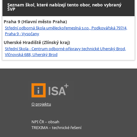
Seznam škol, které nabízejí tento obor, nebo vybraný
ŠVP
Praha 9 (Hlavní město Praha)
Střední odborná škola uměleckořemeslná s.r.o., Podkovářská 797/4,
Praha 9 - Vysočany
Uherské Hradiště (Zlínský kraj)
Střední škola - Centrum odborné přípravy technické Uherský Brod,
Vlčnovská 688, Uherský Brod
O projektu
NPI ČR – obsah
TREXIMA – technické řešení