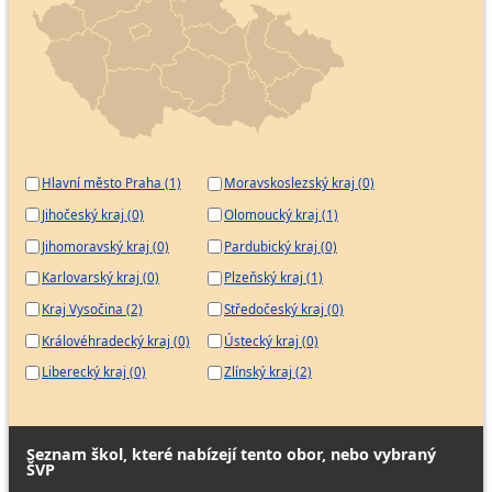
Hlavní město Praha (1)
Moravskoslezský kraj (0)
Jihočeský kraj (0)
Olomoucký kraj (1)
Jihomoravský kraj (0)
Pardubický kraj (0)
Karlovarský kraj (0)
Plzeňský kraj (1)
Kraj Vysočina (2)
Středočeský kraj (0)
Královéhradecký kraj (0)
Ústecký kraj (0)
Liberecký kraj (0)
Zlínský kraj (2)
Seznam škol, které nabízejí tento obor, nebo vybraný
ŠVP