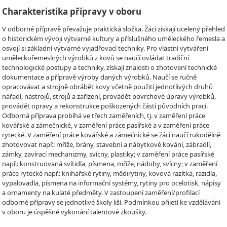
Charakteristika přípravy v oboru
V odborné přípravě převažuje praktická složka. Žáci získají ucelený přehled
o historickém vývoji výtvarné kultury a příslušného uměleckého řemesla a
osvojí si základní výtvarné vyjadřovací techniky. Pro vlastní vytváření
uměleckořemeslných výrobků z kovů se naučí ovládat tradiční
technologické postupy a techniky, získají znalosti o zhotovení technické
dokumentace a přípravě výroby daných výrobků. Naučí se ručně
opracovávat a strojně obrábět kovy včetně použití jednotlivých druhů
nářadí, nástrojů, strojů a zařízení, provádět povrchové úpravy výrobků,
provádět opravy a rekonstrukce poškozených částí původních prací.
Odborná příprava probíhá ve třech zaměřeních, tj. v zaměření práce
kovářské a zámečnické, v zaměření práce pasířské a v zaměření práce
rytecké. V zaměření práce kovářské a zámečnické se žáci naučí rukodělně
zhotovovat např.: mříže, brány, stavební a nábytkové kování, zábradlí,
zámky, zavírací mechanizmy, svícny, plastiky; v zaměření práce pasířské
např.: konstruovaná svítidla, písmena, mříže, nádoby, svícny; v zaměření
práce rytecké např.: knihařské rytiny, mědirytiny, kovová razítka, razidla,
vypalovadla, písmena na informační systémy, rytiny pro ocelotisk, nápisy
a ornamenty na kulaté předměty. V zastoupení zaměření/profilací
odborné přípravy se jednotlivé školy liší. Podmínkou přijetí ke vzdělávání
v oboru je úspěšné vykonání talentové zkoušky.