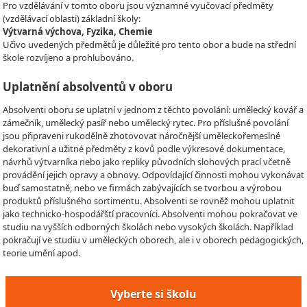
Pro vzdělávání v tomto oboru jsou významné vyučovací předměty
(vzdělávací oblasti) základní školy:
Výtvarná výchova, Fyzika, Chemie
Učivo uvedených předmětů je důležité pro tento obor a bude na střední
škole rozvíjeno a prohlubováno.
Uplatnění absolventů v oboru
Absolventi oboru se uplatní v jednom z těchto povolání: umělecký kovář a
zámečník, umělecký pasíř nebo umělecký rytec. Pro příslušné povolání
jsou připraveni rukodělně zhotovovat náročnější uměleckořemeslné
dekorativní a užitné předměty z kovů podle výkresové dokumentace,
návrhů výtvarníka nebo jako repliky původních slohových prací včetně
provádění jejich opravy a obnovy. Odpovídající činnosti mohou vykonávat
buď samostatně, nebo ve firmách zabývajících se tvorbou a výrobou
produktů příslušného sortimentu. Absolventi se rovněž mohou uplatnit
jako technicko-hospodářští pracovníci. Absolventi mohou pokračovat ve
studiu na vyšších odborných školách nebo vysokých školách. Například
pokračují ve studiu v uměleckých oborech, ale i v oborech pedagogických,
teorie umění apod.
Vyberte si školu