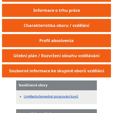
Informace o trhu práce
Charakteristika oboru / vzdělání
Profil absolventa
Učební plán / Rozvržení obsahu vzdělávání
Souborné informace ke skupině oborů vzdělání
Navštívené obory
Uměleckořemeslné zpracování kovů