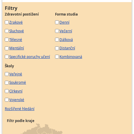
Filtry
Zdravotní postižení
Forma studia
Zrakové
Denní
Sluchové
Večerní
Tělesné
Dálková
Mentální
Distanční
Specifické poruchy učení
Kombinovaná
Školy
Veřejné
Soukromé
Církevní
Vojenské
Rozšířené hledání
Filtr podle kraje