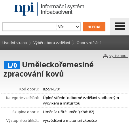
Úvodní strana
Výběr oboru vzdělání
Obor vzdělání
vytisknout
Uměleckořemeslné
L/0
zpracování kovů
Kód oboru:
82-51-L/01
Kategorie vzdělání:
Úplné střední odborné vzdělání s odborným
výcvikem a maturitou
Skupina oboru:
Umění a užité umění (Kód: 82)
Výstupní certifikát:
vysvědčení o maturitní zkoušce