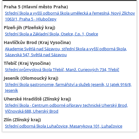
Praha 5 (Hlavní město Praha)
Střední škola a vyšší odborná škola umělecká a řemeslná, Nový Zlíchov
1063/1, Praha 5 - Hlubočepy
Plzeň-jih (Plzeňský kraj)
Střední škola a Základní škola, Oselce, č.p. 1, Oselce
Havlíčkův Brod (Kraj Vysočina)
Akademie Světlá nad Sázavou, střední škola a vyšší odborná škola,
Sázavská 547, Světlá nad Sázavou
Třebíč (Kraj Vysočina)
Střední průmyslová škola Třebíč, Manž. Curieových 734, Třebíč
Jeseník (Olomoucký kraj)
Střední škola gastronomie, farmářství a služeb Jeseník, U Jatek 916/8,
Jeseník
Uherské Hradiště (Zlínský kraj)
Střední škola - Centrum odborné přípravy technické Uherský Brod,
Vlčnovská 688, Uherský Brod
Zlín (Zlínský kraj)
Střední odborná škola Luhačovice, Masarykova 101, Luhačovice