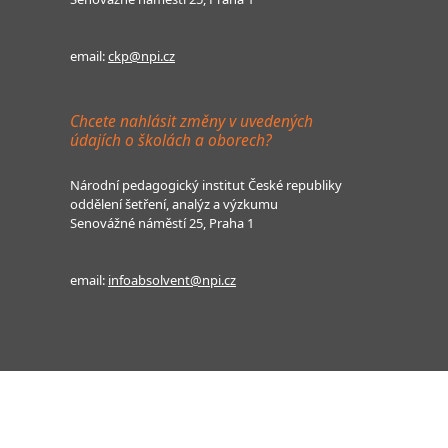
email:
ckp@npi.cz
Chcete nahlásit změny v uvedených
údajích o školách a oborech?
Národní pedagogický institut České republiky
oddělení šetření, analýz a výzkumu
Senovážné náměstí 25, Praha 1
email:
infoabsolvent@npi.cz