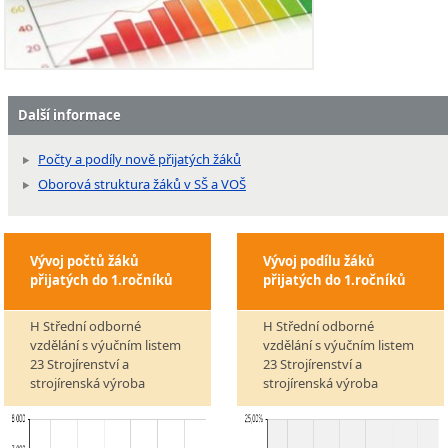
Další informace
Počty a podíly nově přijatých žáků
Oborová struktura žáků v SŠ a VOŠ
Vývoj počtů žáků
Vývoj podílu žáků
přijatých do 1.ročníků
přijatých do 1.ročníků
H Střední odborné
H Střední odborné
vzdělání s výučním listem
vzdělání s výučním listem
23 Strojírenství a
23 Strojírenství a
strojírenská výroba
strojírenská výroba