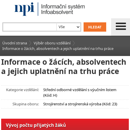
Úvodní strana
Výběr oboru vzdělání
Informace o žácích, absolventech a jejich uplatnění na trhu práce
Informace o žácích, absolventech
a jejich uplatnění na trhu práce
Kategorie vzdělání:
Střední odborné vzdělání s výučním listem
(Kód: H)
Skupina oboru:
Strojírenství a strojírenská výroba (Kód: 23)
Vývoj počtu přijatých žáků