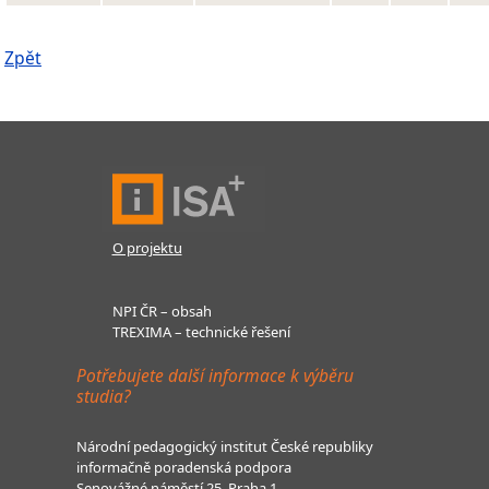
Zpět
O projektu
NPI ČR – obsah
TREXIMA – technické řešení
Potřebujete další informace k výběru
studia?
Národní pedagogický institut České republiky
informačně poradenská podpora
Senovážné náměstí 25, Praha 1