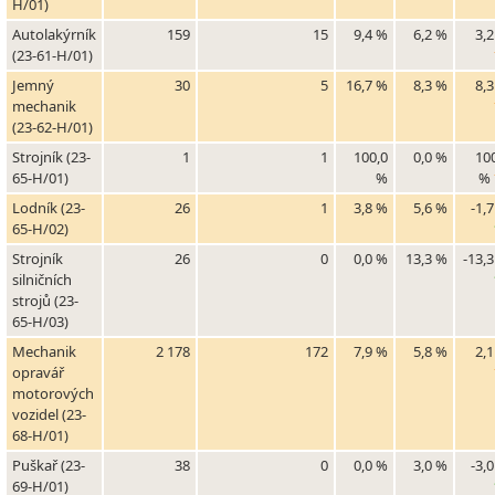
H/01)
Autolakýrník
159
15
9,4 %
6,2 %
3,
(23-61-H/01)
Jemný
30
5
16,7 %
8,3 %
8,
mechanik
(23-62-H/01)
Strojník (23-
1
1
100,0
0,0 %
10
65-H/01)
%
%
Lodník (23-
26
1
3,8 %
5,6 %
-1,
65-H/02)
Strojník
26
0
0,0 %
13,3 %
-13,
silničních
strojů (23-
65-H/03)
Mechanik
2 178
172
7,9 %
5,8 %
2,
opravář
motorových
vozidel (23-
68-H/01)
Puškař (23-
38
0
0,0 %
3,0 %
-3,
69-H/01)