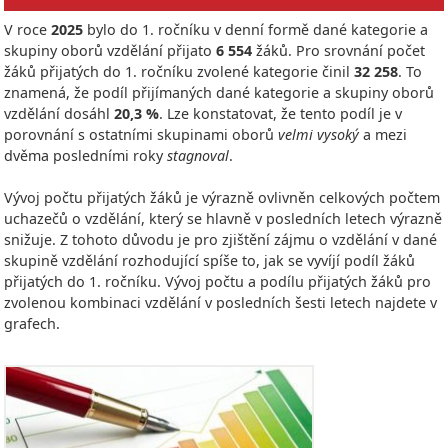
V roce
2025
bylo do 1. ročníku v denní formě dané kategorie a
skupiny oborů vzdělání přijato
6 554
žáků. Pro srovnání počet
žáků přijatých do 1. ročníku zvolené kategorie činil
32 258
. To
znamená, že podíl přijímaných dané kategorie a skupiny oborů
vzdělání dosáhl
20,3 %
. Lze konstatovat, že tento podíl je v
porovnání s ostatními skupinami oborů
velmi vysoký
a mezi
dvěma posledními roky
stagnoval
.
Vývoj počtu přijatých žáků je výrazně ovlivněn celkových počtem
uchazečů o vzdělání, který se hlavně v posledních letech výrazně
snižuje. Z tohoto důvodu je pro zjištění zájmu o vzdělání v dané
skupině vzdělání rozhodující spíše to, jak se vyvíjí podíl žáků
přijatých do 1. ročníku. Vývoj počtu a podílu přijatých žáků pro
zvolenou kombinaci vzdělání v posledních šesti letech najdete v
grafech.