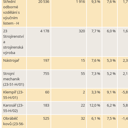
Střední
20 536
1 916
9,3 %
7,6 %
1,
odborné
vzdělání s
výučním
listem - H
23
4 178
320
7,7 %
6,0 %
1,
Strojírenství
a
strojírenská
výroba
Nástrojař
197
15
7,6 %
5,3 %
2,
Strojní
755
55
7,3 %
5,2 %
2,
mechanik
(23-51-H/01)
Klempíř (23-
60
2
3,3 %
9,1 %
-5,
55-H/01)
Karosář (23-
183
22
12,0 %
6,2 %
5,
55-H/02)
Obráběč
525
32
6,1 %
7,5 %
-1,
kovů (23-56-