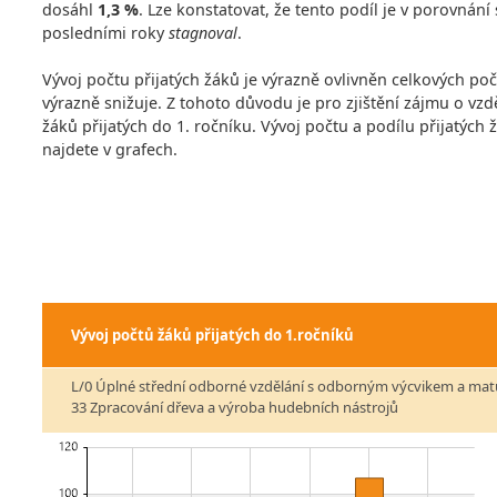
dosáhl
1,3 %
. Lze konstatovat, že tento podíl je v porovnán
posledními roky
stagnoval
.
Vývoj počtu přijatých žáků je výrazně ovlivněn celkových po
výrazně snižuje. Z tohoto důvodu je pro zjištění zájmu o vzdě
žáků přijatých do 1. ročníku. Vývoj počtu a podílu přijatých
najdete v grafech.
Vývoj počtů žáků přijatých do 1.ročníků
L/0 Úplné střední odborné vzdělání s odborným výcvikem a mat
33 Zpracování dřeva a výroba hudebních nástrojů