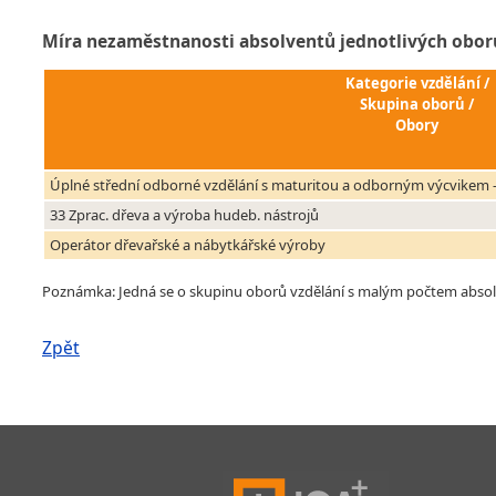
Míra nezaměstnanosti absolventů jednotlivých obor
Kategorie vzdělání /
Skupina oborů /
Obory
Úplné střední odborné vzdělání s maturitou a odborným výcvikem -
33 Zprac. dřeva a výroba hudeb. nástrojů
Operátor dřevařské a nábytkářské výroby
Poznámka: Jedná se o skupinu oborů vzdělání s malým počtem absolven
Zpět