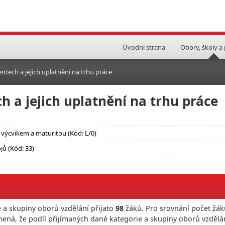
Úvodní strana
Obory, školy a
ntech a jejich uplatnění na trhu práce
h a jejich uplatnění na trhu práce
výcvikem a maturitou (Kód: L/0)
jů (Kód: 33)
 a skupiny oborů vzdělání přijato
98
žáků. Pro srovnání počet žák
mená, že podíl přijímaných dané kategorie a skupiny oborů vzdělá