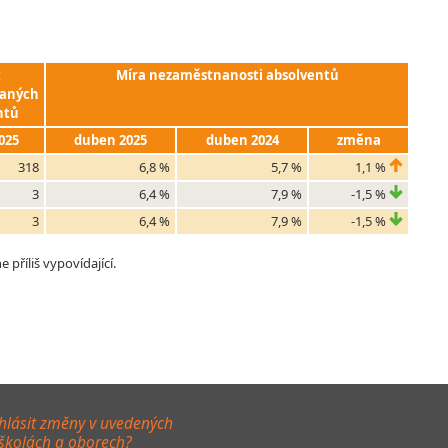
t
Míra nezaměstnanosti absolventů
aných
ntů
025
duben 2025
duben 2024
změna
318
6,8 %
5,7 %
1,1 %
3
6,4 %
7,9 %
-1,5 %
3
6,4 %
7,9 %
-1,5 %
příliš vypovídající.
hlásit změny v uvedených
 školách a oborech?