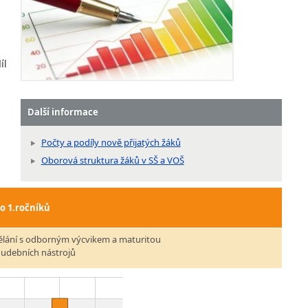
íl
Další informace
Počty a podíly nově přijatých žáků
Oborová struktura žáků v SŠ a VOŠ
do 1.ročníků
ělání s odborným výcvikem a maturitou
hudebních nástrojů