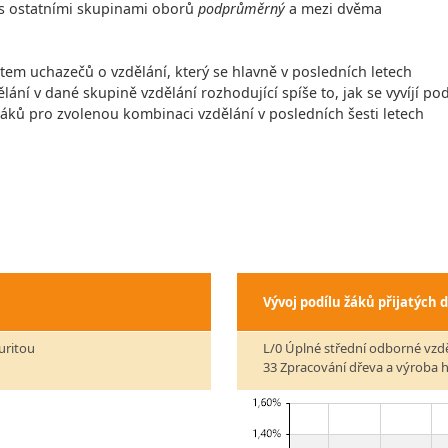
í s ostatními skupinami oborů
podprůměrný
a mezi dvěma
čtem uchazečů o vzdělání, který se hlavně v posledních letech
lání v dané skupině vzdělání rozhodující spíše to, jak se vyvíjí pod
 žáků pro zvolenou kombinaci vzdělání v posledních šesti letech
Vývoj podílu žáků přijatých 
uritou
L/0 Úplné střední odborné vzd
33 Zpracování dřeva a výroba 