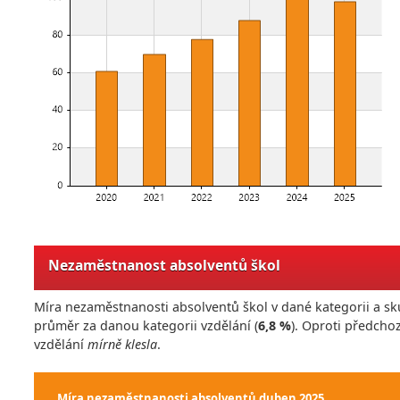
Nezaměstnanost absolventů škol
Míra nezaměstnanosti absolventů škol v dané kategorii a sk
průměr za danou kategorii vzdělání (
6,8 %
). Oproti předch
vzdělání
mírně klesla
.
Míra nezaměstnanosti absolventů
duben 2025