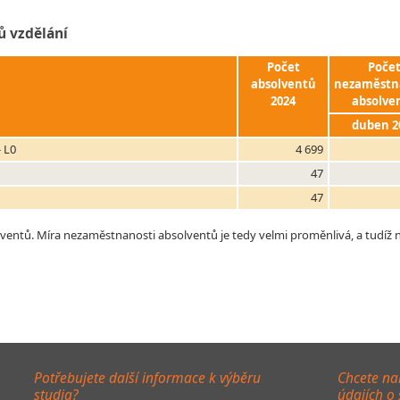
ů vzdělání
Počet
Poče
absolventů
nezaměstn
2024
absolve
duben 2
 L0
4 699
47
47
tů. Míra nezaměstnanosti absolventů je tedy velmi proměnlivá, a tudíž ne 
Potřebujete další informace k výběru
Chcete na
studia?
údajích o