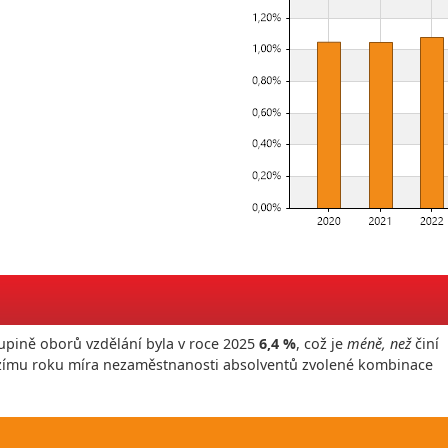
upině oborů vzdělání byla v roce
2025
6,4 %
, což je
méně, než
činí
ozímu roku míra nezaměstnanosti absolventů zvolené kombinace