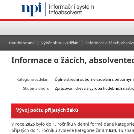
Úvodní strana
Výběr oboru vzdělání
Informace o žácích, absolve
Informace o žácích, absolventec
Kategorie vzdělání:
Úplné střední odborné vzdělání s odborným 
Skupina oboru:
Zpracování dřeva a výroba hudebních nástro
Vývoj počtu přijatých žáků
V roce
2025
bylo do 1. ročníku v denní formě dané kategorie
přijatých do 1. ročníku zvolené kategorie činil
7 634
. To zna