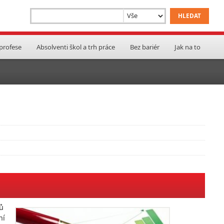
 profese
Absolventi škol a trh práce
Bez bariér
Jak na to
ů
ní