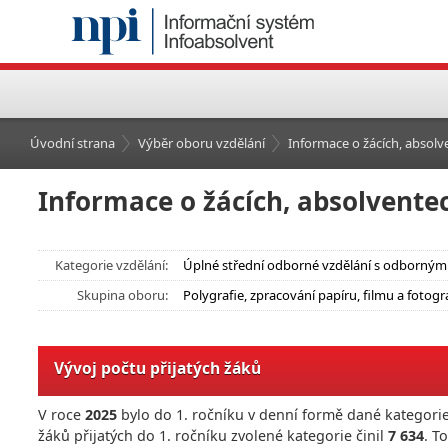
Úvodní strana
Výběr oboru vzdělání
Informace o žácích, absolve
Informace o žácích, absolventec
Kategorie vzdělání:
Úplné střední odborné vzdělání s odborným 
Skupina oboru:
Polygrafie, zpracování papíru, filmu a fotogra
Vývoj počtu přijatých žáků
V roce
2025
bylo do 1. ročníku v denní formě dané kategorie
žáků přijatých do 1. ročníku zvolené kategorie činil
7 634
. T