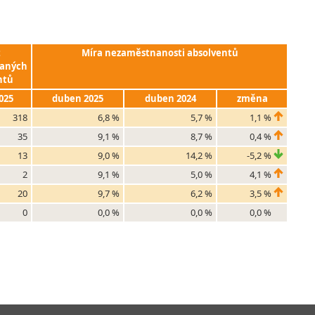
t
Míra nezaměstnanosti absolventů
aných
ntů
025
duben 2025
duben 2024
změna
318
6,8 %
5,7 %
1,1 %
35
9,1 %
8,7 %
0,4 %
13
9,0 %
14,2 %
-5,2 %
2
9,1 %
5,0 %
4,1 %
20
9,7 %
6,2 %
3,5 %
0
0,0 %
0,0 %
0,0 %