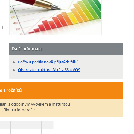
íl
Další informace
Počty a podíly nově přijatých žáků
Oborová struktura žáků v SŠ a VOŠ
do 1.ročníků
ělání s odborným výcvikem a maturitou
u, filmu a fotografie