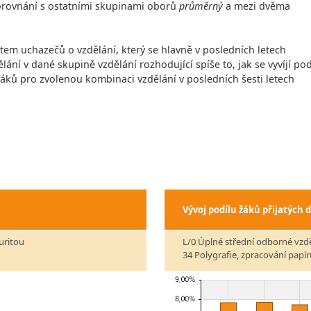
 porovnání s ostatními skupinami oborů
průměrný
a mezi dvěma
čtem uchazečů o vzdělání, který se hlavně v posledních letech
lání v dané skupině vzdělání rozhodující spíše to, jak se vyvíjí pod
 žáků pro zvolenou kombinaci vzdělání v posledních šesti letech
Vývoj podílu žáků přijatých 
uritou
L/0 Úplné střední odborné vzd
34 Polygrafie, zpracování papír