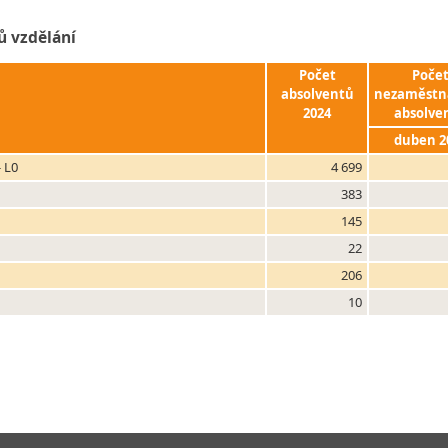
ů vzdělání
Počet
Poče
absolventů
nezaměstn
2024
absolve
duben 2
 L0
4 699
383
145
22
206
10