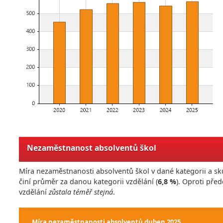
Nezaměstnanost absolventů škol
Míra nezaměstnanosti absolventů škol v dané kategorii a sk
činí průměr za danou kategorii vzdělání (
6,8 %
). Oproti př
vzdělání
zůstala téměř stejná
.
Míra nezaměstnanosti absolventů
duben 2025