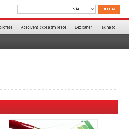
 profese
Absolventi škol a trh práce
Bez bariér
Jak na to