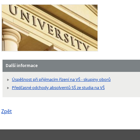
Další informace
Úspěšnost při přijímacím řízení na VŠ - skupiny oborů
Předčasné odchody absolventů SŠ ze studia na VŠ
Zpět