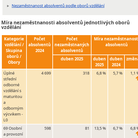
Nezaměstnanost absolventů podle oborů vzdělání
Míra nezaměstnanosti absolventů jednotlivých oborů
vzdělání
Kategorie
Počet
Počet
Míra nezaměstnanost
vzdělání /
absolventů
nezaměstnaných
absolventů
Skupina
2024
absolventů
oborů /
duben 2025
duben
duben
změn
Obory
2025
2024
Úplné
4 699
318
6,8 %
5,7 %
1,1 
střední
odborné
vzdělání s
maturitou
a
odborným
výcvikem -
L0
69 Osobní
598
81
13,5 %
6,7 %
6,8 
a provozní