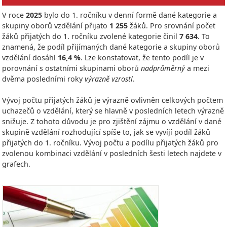
V roce
2025
bylo do 1. ročníku v denní formě dané kategorie a
skupiny oborů vzdělání přijato
1 255
žáků. Pro srovnání počet
žáků přijatých do 1. ročníku zvolené kategorie činil
7 634
. To
znamená, že podíl přijímaných dané kategorie a skupiny oborů
vzdělání dosáhl
16,4 %
. Lze konstatovat, že tento podíl je v
porovnání s ostatními skupinami oborů
nadprůměrný
a mezi
dvěma posledními roky
výrazně vzrostl
.
Vývoj počtu přijatých žáků je výrazně ovlivněn celkových počtem
uchazečů o vzdělání, který se hlavně v posledních letech výrazně
snižuje. Z tohoto důvodu je pro zjištění zájmu o vzdělání v dané
skupině vzdělání rozhodující spíše to, jak se vyvíjí podíl žáků
přijatých do 1. ročníku. Vývoj počtu a podílu přijatých žáků pro
zvolenou kombinaci vzdělání v posledních šesti letech najdete v
grafech.