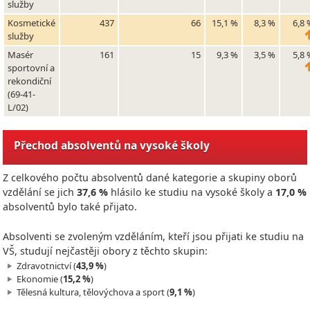
služby
Kosmetické
437
66
15,1 %
8,3 %
6,8 
služby
Masér
161
15
9,3 %
3,5 %
5,8 
sportovní a
rekondiční
(69-41-
L/02)
Přechod absolventů na vysoké školy
Z celkového počtu absolventů dané kategorie a skupiny oborů
vzdělání se jich
37,6 %
hlásilo ke studiu na vysoké školy a
17,0 %
absolventů bylo také přijato.
Absolventi se zvoleným vzděláním, kteří jsou přijati ke studiu na
VŠ, studují nejčastěji obory z těchto skupin:
Zdravotnictví (
43,9 %
)
Ekonomie (
15,2 %
)
Tělesná kultura, tělovýchova a sport (
9,1 %
)