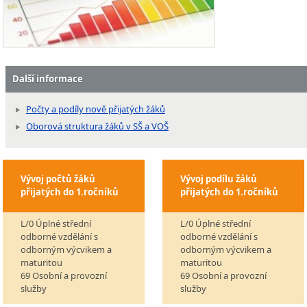
Další informace
Počty a podíly nově přijatých žáků
Oborová struktura žáků v SŠ a VOŠ
Vývoj počtů žáků
Vývoj podílu žáků
přijatých do 1.ročníků
přijatých do 1.ročníků
L/0 Úplné střední
L/0 Úplné střední
odborné vzdělání s
odborné vzdělání s
odborným výcvikem a
odborným výcvikem a
maturitou
maturitou
69 Osobní a provozní
69 Osobní a provozní
služby
služby