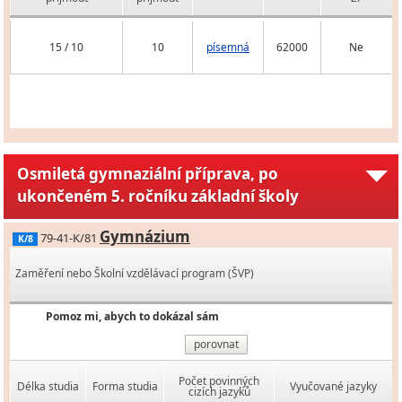
15 / 10
10
písemná
62000
Ne
Osmiletá gymnaziální příprava, po
ukončeném 5. ročníku základní školy
Gymnázium
79-41-K/81
K/8
Zaměření nebo Školní vzdělávací program (ŠVP)
Pomoz mi, abych to dokázal sám
porovnat
Počet povinných
Délka studia
Forma studia
Vyučované jazyky
cizích jazyků