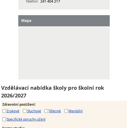
Telefon
241 404 217
Mapa
Vzdělávací nabídka školy pro školní rok
2026/2027
Zdravotní postižení
:
Zrakové
Sluchové
Tělesné
Mentální
Specifické poruchy učení
Forma studia
: