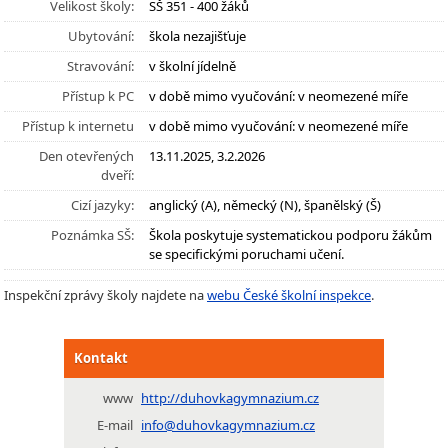
Velikost školy:
SŠ 351 - 400 žáků
Ubytování:
škola nezajišťuje
Stravování:
v školní jídelně
Přístup k PC
v době mimo vyučování: v neomezené míře
Přístup k internetu
v době mimo vyučování: v neomezené míře
Den otevřených
13.11.2025, 3.2.2026
dveří:
Cizí jazyky:
anglický (A), německý (N), španělský (Š)
Poznámka SŠ:
Škola poskytuje systematickou podporu žákům
se specifickými poruchami učení.
Inspekční zprávy školy najdete na
webu České školní inspekce
.
Kontakt
www
http://duhovkagymnazium.cz
E-mail
info@duhovkagymnazium.cz