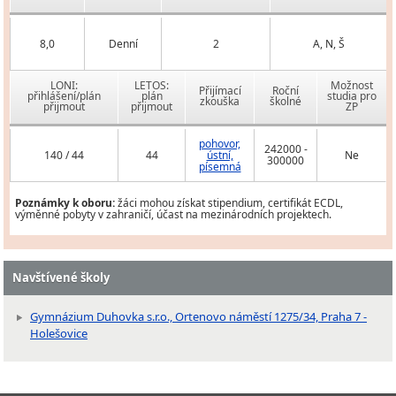
8,0
Denní
2
A, N, Š
LONI:
LETOS:
Možnost
Přijímací
Roční
přihlášení/plán
plán
studia pro
zkouška
školné
přijmout
přijmout
ZP
pohovor,
242000 -
140 / 44
44
ústní,
Ne
300000
písemná
Poznámky k oboru:
žáci mohou získat stipendium, certifikát ECDL,
výměnné pobyty v zahraničí, účast na mezinárodních projektech.
Navštívené školy
Gymnázium Duhovka s.r.o., Ortenovo náměstí 1275/34, Praha 7 -
Holešovice