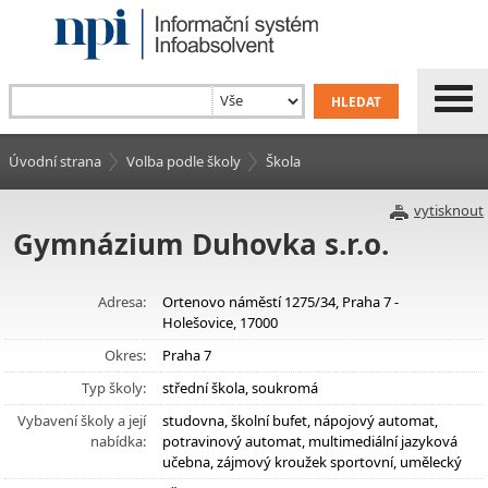
Úvodní strana
Volba podle školy
Škola
vytisknout
Gymnázium Duhovka s.r.o.
Adresa:
Ortenovo náměstí 1275/34, Praha 7 -
Holešovice, 17000
Okres:
Praha 7
Typ školy:
střední škola, soukromá
Vybavení školy a její
studovna, školní bufet, nápojový automat,
nabídka:
potravinový automat, multimediální jazyková
učebna, zájmový kroužek sportovní, umělecký