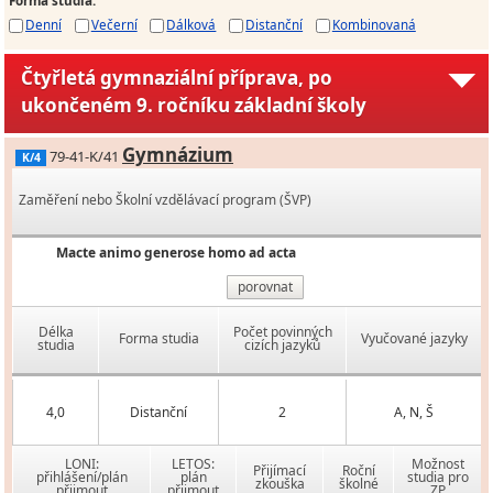
Denní
Večerní
Dálková
Distanční
Kombinovaná
Čtyřletá gymnaziální příprava, po
ukončeném 9. ročníku základní školy
Gymnázium
79-41-K/41
K/4
Zaměření nebo Školní vzdělávací program (ŠVP)
Macte animo generose homo ad acta
porovnat
Délka
Počet povinných
Forma studia
Vyučované jazyky
studia
cizích jazyků
4,0
Distanční
2
A, N, Š
LONI:
LETOS:
Možnost
Přijímací
Roční
přihlášení/plán
plán
studia pro
zkouška
školné
přijmout
přijmout
ZP