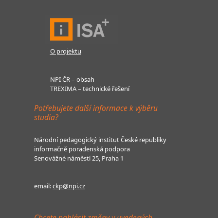
O projektu
NPI ČR – obsah
TREXIMA – technické řešení
Potřebujete další informace k výběru
studia?
Národní pedagogický institut České republiky
informačně poradenská podpora
Senovážné náměstí 25, Praha 1
email:
ckp@npi.cz
Chcete nahlásit změny v uvedených