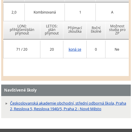
2,0
Kombinovaná
1
A
LONI:
LETOS:
Možnost
Přijímací
Roční
přihlášení/plán
plán
studia pro
zkouška
školné
přijmout
přijmout
ZP
71 / 20
20
koná se
0
Ne
Navštívené školy
Českoslovanská akademie obchodní, střední odborná škola, Praha
2, Resslova 5, Resslova 1940/5, Praha 2 - Nové Město