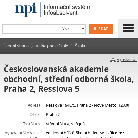
Úvodní strana
Volba podle školy
Škola
vytisknout
Českoslovanská akademie
obchodní, střední odborná škola,
Praha 2, Resslova 5
Adresa:
Resslova 1940/5, Praha 2 - Nové Město, 12000
Okres:
Praha 2
Typ školy:
střední škola, veřejná
Vybavení školy a její
venkovní hřiště, školní bufet, MS Office 365