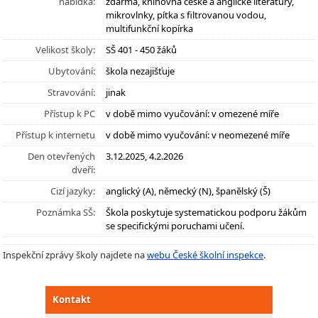
nabídka:
zdarma, knihovna české a anglické literatury,
mikrovlnky, pítka s filtrovanou vodou,
multifunkční kopírka
Velikost školy:
SŠ 401 - 450 žáků
Ubytování:
škola nezajišťuje
Stravování:
jinak
Přístup k PC
v době mimo vyučování: v omezené míře
Přístup k internetu
v době mimo vyučování: v neomezené míře
Den otevřených
3.12.2025, 4.2.2026
dveří:
Cizí jazyky:
anglický (A), německý (N), španělský (Š)
Poznámka SŠ:
Škola poskytuje systematickou podporu žákům
se specifickými poruchami učení.
Inspekční zprávy školy najdete na
webu České školní inspekce
.
Kontakt