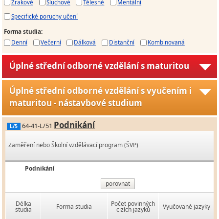
Zrakové
Sluchové
Tělesné
Mentální
Specifické poruchy učení
Forma studia
:
Denní
Večerní
Dálková
Distanční
Kombinovaná
Úplné střední odborné vzdělání s maturitou
Úplné střední odborné vzdělání s vyučením i
maturitou - nástavbové studium
Podnikání
64-41-L/51
L/5
Zaměření nebo Školní vzdělávací program (ŠVP)
Podnikání
porovnat
Délka
Počet povinných
Forma studia
Vyučované jazyky
studia
cizích jazyků