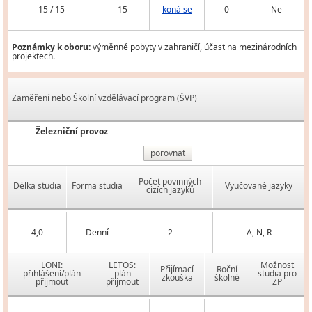
15 / 15
15
koná se
0
Ne
Poznámky k oboru:
výměnné pobyty v zahraničí, účast na mezinárodních
projektech.
Zaměření nebo Školní vzdělávací program (ŠVP)
Železniční provoz
porovnat
Počet povinných
Délka studia
Forma studia
Vyučované jazyky
cizích jazyků
4,0
Denní
2
A, N, R
LONI:
LETOS:
Možnost
Přijímací
Roční
přihlášení/plán
plán
studia pro
zkouška
školné
přijmout
přijmout
ZP