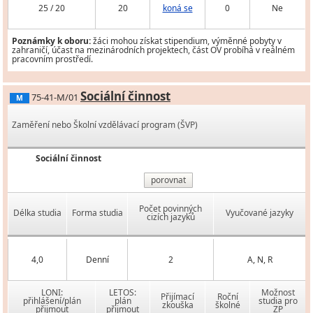
25 / 20
20
koná se
0
Ne
Poznámky k oboru:
žáci mohou získat stipendium, výměnné pobyty v
zahraničí, účast na mezinárodních projektech, část OV probíhá v reálném
pracovním prostředí.
Sociální činnost
75-41-M/01
M
Zaměření nebo Školní vzdělávací program (ŠVP)
Sociální činnost
porovnat
Počet povinných
Délka studia
Forma studia
Vyučované jazyky
cizích jazyků
4,0
Denní
2
A, N, R
LONI:
LETOS:
Možnost
Přijímací
Roční
přihlášení/plán
plán
studia pro
zkouška
školné
přijmout
přijmout
ZP