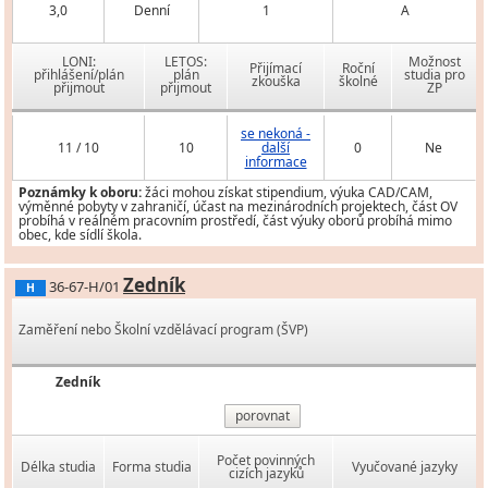
3,0
Denní
1
A
LONI:
LETOS:
Možnost
Přijímací
Roční
přihlášení/plán
plán
studia pro
zkouška
školné
přijmout
přijmout
ZP
se nekoná -
11 / 10
10
další
0
Ne
informace
Poznámky k oboru:
žáci mohou získat stipendium, výuka CAD/CAM,
výměnné pobyty v zahraničí, účast na mezinárodních projektech, část OV
probíhá v reálném pracovním prostředí, část výuky oborů probíhá mimo
obec, kde sídlí škola.
Zedník
36-67-H/01
H
Zaměření nebo Školní vzdělávací program (ŠVP)
Zedník
porovnat
Počet povinných
Délka studia
Forma studia
Vyučované jazyky
cizích jazyků