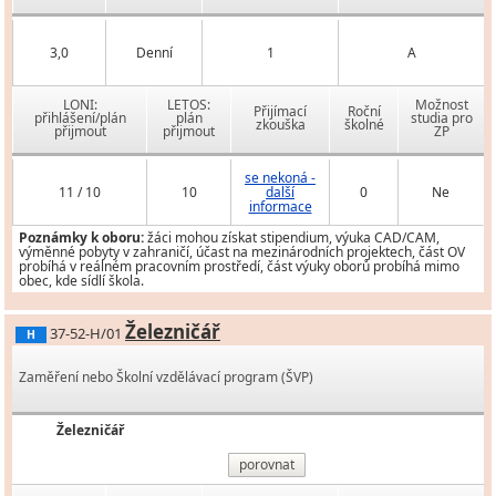
3,0
Denní
1
A
LONI:
LETOS:
Možnost
Přijímací
Roční
přihlášení/plán
plán
studia pro
zkouška
školné
přijmout
přijmout
ZP
se nekoná -
11 / 10
10
další
0
Ne
informace
Poznámky k oboru:
žáci mohou získat stipendium, výuka CAD/CAM,
výměnné pobyty v zahraničí, účast na mezinárodních projektech, část OV
probíhá v reálném pracovním prostředí, část výuky oborů probíhá mimo
obec, kde sídlí škola.
Železničář
37-52-H/01
H
Zaměření nebo Školní vzdělávací program (ŠVP)
Železničář
porovnat