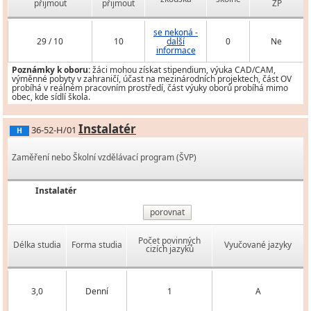
přijmout
přijmout
ZP
se nekoná -
29 / 10
10
další
0
Ne
informace
Poznámky k oboru:
žáci mohou získat stipendium, výuka CAD/CAM,
výměnné pobyty v zahraničí, účast na mezinárodních projektech, část OV
probíhá v reálném pracovním prostředí, část výuky oborů probíhá mimo
obec, kde sídlí škola.
Instalatér
36-52-H/01
H
Zaměření nebo Školní vzdělávací program (ŠVP)
Instalatér
porovnat
Počet povinných
Délka studia
Forma studia
Vyučované jazyky
cizích jazyků
3,0
Denní
1
A