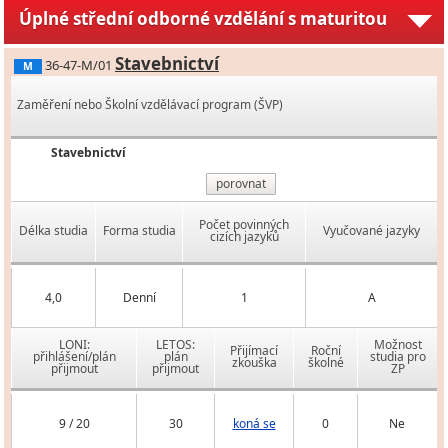
Úplné střední odborné vzdělání s maturitou
Stavebnictví
36-47-M/01
M
Zaměření nebo Školní vzdělávací program (ŠVP)
Stavebnictví
porovnat
Počet povinných
Délka studia
Forma studia
Vyučované jazyky
cizích jazyků
4,0
Denní
1
A
LONI:
LETOS:
Možnost
Přijímací
Roční
přihlášení/plán
plán
studia pro
zkouška
školné
přijmout
přijmout
ZP
9 / 20
30
koná se
0
Ne