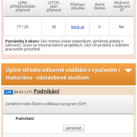
LONI:
LETOS:
Možnost
Přijímací
Roční
přihlášení/plán
plán
studia pro
zkouška
školné
přijmout
přijmout
ZP
77 / 20
30
koná se
0
Ne
Poznámky k oboru:
žáci mohou získat stipendium, výměnné pobyty v
zahraničí, účast na mezinárodních projektech, část OV probíhá v reálném
pracovním prostředí.
Úplné střední odborné vzdělání s vyučením i
maturitou - nástavbové studium
Podnikání
64-41-L/51
L/5
Zaměření nebo Školní vzdělávací program (ŠVP)
Podnikání
porovnat