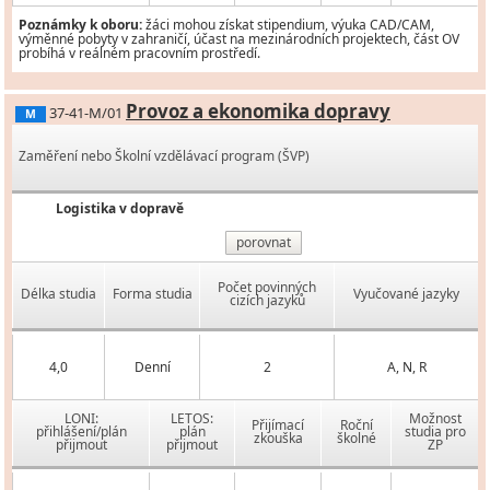
Poznámky k oboru:
žáci mohou získat stipendium, výuka CAD/CAM,
výměnné pobyty v zahraničí, účast na mezinárodních projektech, část OV
probíhá v reálném pracovním prostředí.
Provoz a ekonomika dopravy
37-41-M/01
M
Zaměření nebo Školní vzdělávací program (ŠVP)
Logistika v dopravě
porovnat
Počet povinných
Délka studia
Forma studia
Vyučované jazyky
cizích jazyků
4,0
Denní
2
A, N, R
LONI:
LETOS:
Možnost
Přijímací
Roční
přihlášení/plán
plán
studia pro
zkouška
školné
přijmout
přijmout
ZP