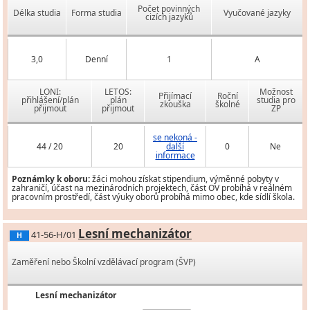
Počet povinných
Délka studia
Forma studia
Vyučované jazyky
cizích jazyků
3,0
Denní
1
A
LONI:
LETOS:
Možnost
Přijímací
Roční
přihlášení/plán
plán
studia pro
zkouška
školné
přijmout
přijmout
ZP
se nekoná -
44 / 20
20
další
0
Ne
informace
Poznámky k oboru:
žáci mohou získat stipendium, výměnné pobyty v
zahraničí, účast na mezinárodních projektech, část OV probíhá v reálném
pracovním prostředí, část výuky oborů probíhá mimo obec, kde sídlí škola.
Lesní mechanizátor
41-56-H/01
H
Zaměření nebo Školní vzdělávací program (ŠVP)
Lesní mechanizátor