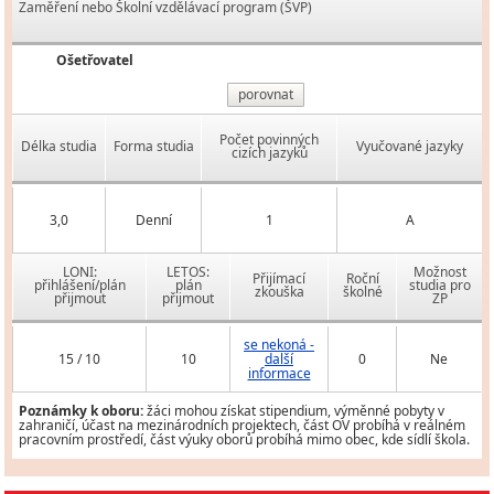
Zaměření nebo Školní vzdělávací program (ŠVP)
Ošetřovatel
porovnat
Počet povinných
Délka studia
Forma studia
Vyučované jazyky
cizích jazyků
3,0
Denní
1
A
LONI:
LETOS:
Možnost
Přijímací
Roční
přihlášení/plán
plán
studia pro
zkouška
školné
přijmout
přijmout
ZP
se nekoná -
15 / 10
10
další
0
Ne
informace
Poznámky k oboru:
žáci mohou získat stipendium, výměnné pobyty v
zahraničí, účast na mezinárodních projektech, část OV probíhá v reálném
pracovním prostředí, část výuky oborů probíhá mimo obec, kde sídlí škola.