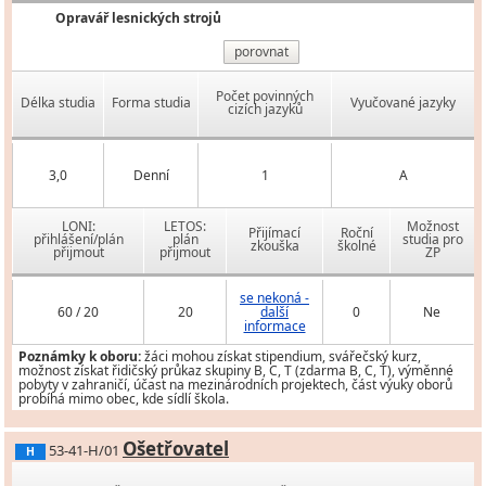
Opravář lesnických strojů
porovnat
Počet povinných
Délka studia
Forma studia
Vyučované jazyky
cizích jazyků
3,0
Denní
1
A
LONI:
LETOS:
Možnost
Přijímací
Roční
přihlášení/plán
plán
studia pro
zkouška
školné
přijmout
přijmout
ZP
se nekoná -
60 / 20
20
další
0
Ne
informace
Poznámky k oboru:
žáci mohou získat stipendium, svářečský kurz,
možnost získat řidičský průkaz skupiny B, C, T (zdarma B, C, T), výměnné
pobyty v zahraničí, účast na mezinárodních projektech, část výuky oborů
probíhá mimo obec, kde sídlí škola.
Ošetřovatel
53-41-H/01
H