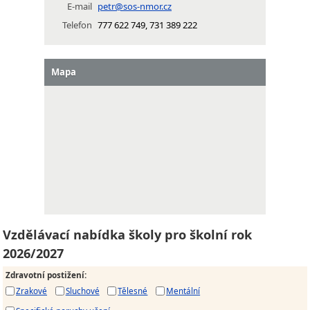
E-mail
petr@sos-nmor.cz
Telefon
777 622 749, 731 389 222
Mapa
Vzdělávací nabídka školy pro školní rok
2026/2027
Zdravotní postižení
:
Zrakové
Sluchové
Tělesné
Mentální