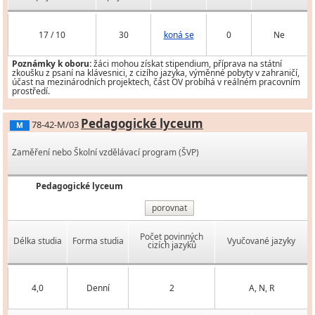
17 / 10
30
koná se
0
Ne
Poznámky k oboru:
žáci mohou získat stipendium, příprava na státní
zkoušku z psaní na klávesnici, z cizího jazyka, výměnné pobyty v zahraničí,
účast na mezinárodních projektech, část OV probíhá v reálném pracovním
prostředí.
Pedagogické lyceum
78-42-M/03
M
Zaměření nebo Školní vzdělávací program (ŠVP)
Pedagogické lyceum
porovnat
Počet povinných
Délka studia
Forma studia
Vyučované jazyky
cizích jazyků
4,0
Denní
2
A, N, R