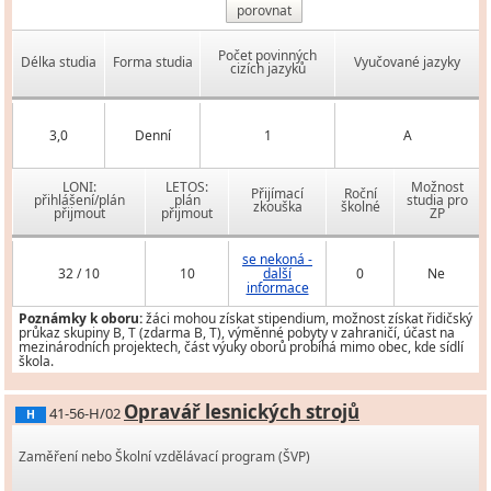
porovnat
Počet povinných
Délka studia
Forma studia
Vyučované jazyky
cizích jazyků
3,0
Denní
1
A
LONI:
LETOS:
Možnost
Přijímací
Roční
přihlášení/plán
plán
studia pro
zkouška
školné
přijmout
přijmout
ZP
se nekoná -
32 / 10
10
další
0
Ne
informace
Poznámky k oboru:
žáci mohou získat stipendium, možnost získat řidičský
průkaz skupiny B, T (zdarma B, T), výměnné pobyty v zahraničí, účast na
mezinárodních projektech, část výuky oborů probíhá mimo obec, kde sídlí
škola.
Opravář lesnických strojů
41-56-H/02
H
Zaměření nebo Školní vzdělávací program (ŠVP)