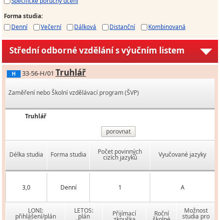
Specifické poruchy učení
Forma studia
:
Denní
Večerní
Dálková
Distanční
Kombinovaná
Střední odborné vzdělání s výučním listem
Truhlář
33-56-H/01
H
Zaměření nebo Školní vzdělávací program (ŠVP)
Truhlář
porovnat
Počet povinných
Délka studia
Forma studia
Vyučované jazyky
cizích jazyků
3,0
Denní
1
A
LONI:
LETOS:
Možnost
Přijímací
Roční
přihlášení/plán
plán
studia pro
zkouška
školné