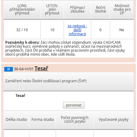
LONI:
LETOS:
Možnost
Přijímací
Roční
přihlášení/plán
plán
studia pro
zkouška
školné
přijmout
přijmout
ZP
se nekoná -
32 / 10
10
další
0
Ne
informace
Poznámky k oboru:
žáci mohou získat stipendium, výuka CAD/CAM,
svářečský kurz, výměnné pobyty v zahraničí, účast na mezinárodních
projektech, část OV probíhá v reálném pracovním prostředí, část výuky
oborů probíhá mimo obec, kde sídlí škola.
Tesař
36-64-H/01
H
Zaměření nebo Školní vzdělávací program (ŠVP)
Tesař
porovnat
Počet povinných
Délka studia
Forma studia
Vyučované jazyky
cizích jazyků