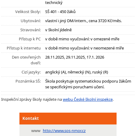
technický
Velikost školy:
SŠ 401 - 450 žáků
Ubytování:
vlastní i jiný DM/intern., cena 3720 Kč/měs.
Stravování:
v školní jídelně
Přístup k PC
v době mimo vyučování: v omezené míře
Přístup k internetu
v době mimo vyučování: v neomezené míře
Den otevřených
28.11.2025, 29.11.2025, 17.1. 2026
dveří:
Cizí jazyky:
anglický (A), německý (N), ruský (R)
Poznámka SŠ:
Škola poskytuje systematickou podporu žákům
se specifickými poruchami učení.
Inspekční zprávy školy najdete na
webu České školní inspekce
.
Kontakt
www
http://www.sos-nmor.cz