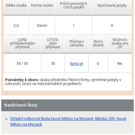
Počet povinných
Délka studia
Forma studia
Vyučované jazyky
cizích jazyků
2,0
Denní
1
A
LONI:
LETOS:
Možnost
Přijímací
Roční
přihlášení/plán
plán
studia pro
zkouška
školné
přijmout
přijmout
ZP
50 / 30
30
koná se
0
Ne
Poznámky k oboru:
výuka předmětu Fiktivní firmy, výměnné pobyty v
zahraničí, účast na mezinárodních projektech.
Navštívené školy
Střední odborná škola Nové Město na Moravě, Bělisko 295, Nové
Město na Moravě