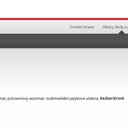
Úvodní strana
Obory, školy a
omat, potravinový automat, multimediální jazyková učebna,
bezbariérové