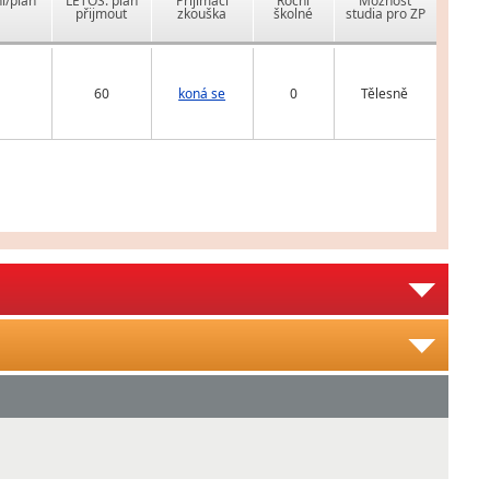
í/plán
LETOS: plán
Přijímací
Roční
Možnost
přijmout
zkouška
školné
studia pro ZP
60
koná se
0
Tělesně