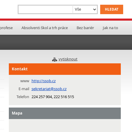
 profese
Absolventi škol a trh práce
Bez bariér
Jak na to
vytisknout
Kontakt
www
http://ssob.cz
E-mail
sekretariat@ssob.cz
Telefon
224 257 904, 222 516 515
Mapa