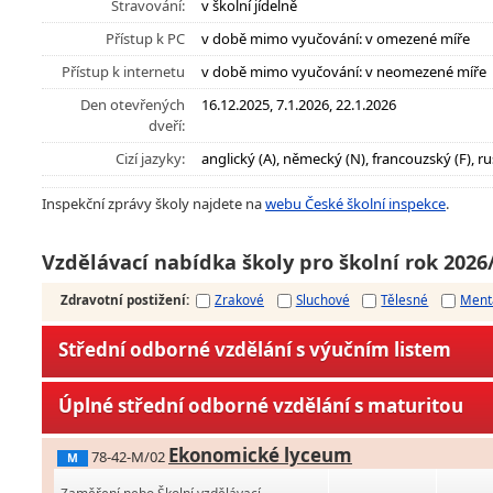
Stravování:
v školní jídelně
Přístup k PC
v době mimo vyučování: v omezené míře
Přístup k internetu
v době mimo vyučování: v neomezené míře
Den otevřených
16.12.2025, 7.1.2026, 22.1.2026
dveří:
Cizí jazyky:
anglický (A), německý (N), francouzský (F), ru
Inspekční zprávy školy najdete na
webu České školní inspekce
.
Vzdělávací nabídka školy pro školní rok 2026
Zdravotní postižení
:
Zrakové
Sluchové
Tělesné
Ment
Střední odborné vzdělání s výučním listem
Úplné střední odborné vzdělání s maturitou
Ekonomické lyceum
78-42-M/02
M