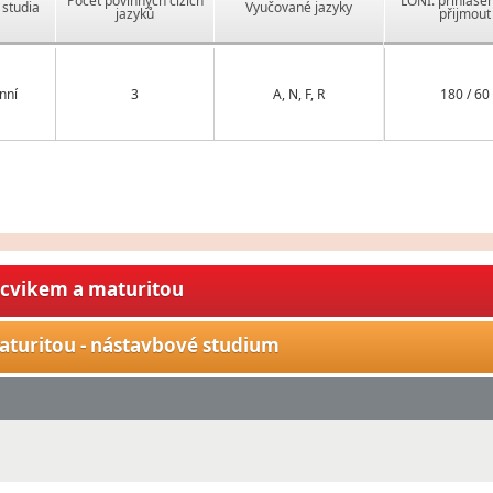
Počet povinných cizích
LONI: přihlášen
studia
Vyučované jazyky
jazyků
přijmout
nní
3
A, N, F, R
180 / 60
ýcvikem a maturitou
aturitou - nástavbové studium