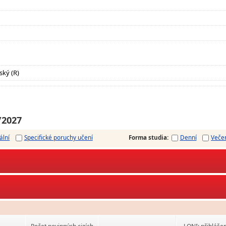
ský (R)
/2027
ální
Specifické poruchy učení
Forma studia
:
Denní
Veče