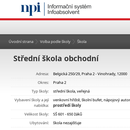
Úvodní strana
Volba podle školy
Škola
Střední škola obchodní
Adresa:
Belgická 250/29, Praha 2 - Vinohrady, 12000
Okres:
Praha 2
Typ školy:
střední škola, veřejná
Vybavení školy a její
venkovní hřiště, školní bufet, nápojový aut
nabídka:
prostředí školy
Velikost školy:
SŠ 601 - 650 žáků
Ubytování:
škola nezajišťuje