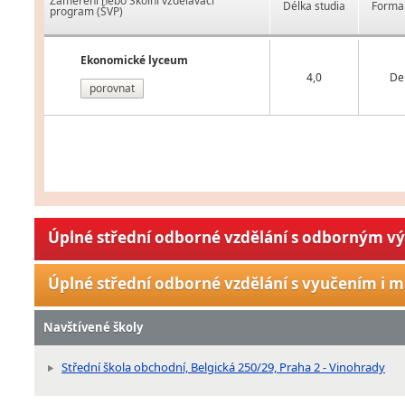
Zaměření nebo Školní vzdělávací
Délka studia
Forma 
program (ŠVP)
Ekonomické lyceum
4,0
De
porovnat
Úplné střední odborné vzdělání s odborným v
Úplné střední odborné vzdělání s vyučením i m
Navštívené školy
Střední škola obchodní, Belgická 250/29, Praha 2 - Vinohrady