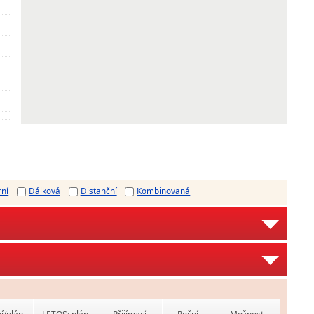
rní
Dálková
Distanční
Kombinovaná