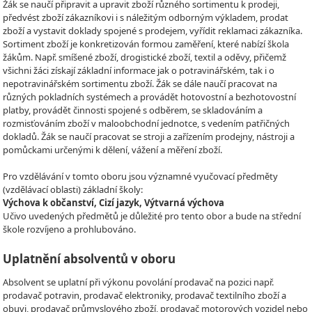
Žák se naučí připravit a upravit zboží různého sortimentu k prodeji,
předvést zboží zákazníkovi i s náležitým odborným výkladem, prodat
zboží a vystavit doklady spojené s prodejem, vyřídit reklamaci zákazníka.
Sortiment zboží je konkretizován formou zaměření, které nabízí škola
žákům. Např. smíšené zboží, drogistické zboží, textil a oděvy, přičemž
všichni žáci získají základní informace jak o potravinářském, tak i o
nepotravinářském sortimentu zboží. Žák se dále naučí pracovat na
různých pokladních systémech a provádět hotovostní a bezhotovostní
platby, provádět činnosti spojené s odběrem, se skladováním a
rozmisťováním zboží v maloobchodní jednotce, s vedením patřičných
dokladů. Žák se naučí pracovat se stroji a zařízením prodejny, nástroji a
pomůckami určenými k dělení, vážení a měření zboží.
Pro vzdělávání v tomto oboru jsou významné vyučovací předměty
(vzdělávací oblasti) základní školy:
Výchova k občanství, Cizí jazyk, Výtvarná výchova
Učivo uvedených předmětů je důležité pro tento obor a bude na střední
škole rozvíjeno a prohlubováno.
Uplatnění absolventů v oboru
Absolvent se uplatní při výkonu povolání prodavač na pozici např.
prodavač potravin, prodavač elektroniky, prodavač textilního zboží a
obuvi, prodavač průmyslového zboží, prodavač motorových vozidel nebo