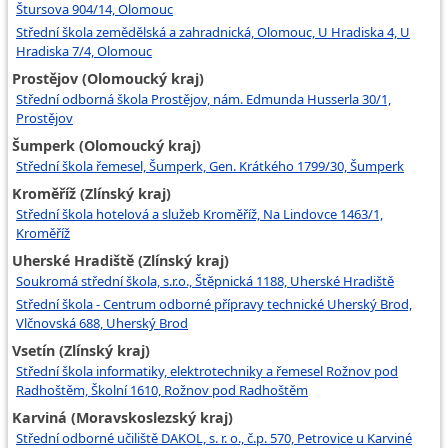
Štursova 904/14, Olomouc
Střední škola zemědělská a zahradnická, Olomouc, U Hradiska 4, U
Hradiska 7/4, Olomouc
Prostějov (Olomoucký kraj)
Střední odborná škola Prostějov, nám. Edmunda Husserla 30/1,
Prostějov
Šumperk (Olomoucký kraj)
Střední škola řemesel, Šumperk, Gen. Krátkého 1799/30, Šumperk
Kroměříž (Zlínský kraj)
Střední škola hotelová a služeb Kroměříž, Na Lindovce 1463/1,
Kroměříž
Uherské Hradiště (Zlínský kraj)
Soukromá střední škola, s.r.o., Štěpnická 1188, Uherské Hradiště
Střední škola - Centrum odborné přípravy technické Uherský Brod,
Vlčnovská 688, Uherský Brod
Vsetín (Zlínský kraj)
Střední škola informatiky, elektrotechniky a řemesel Rožnov pod
Radhoštěm, Školní 1610, Rožnov pod Radhoštěm
Karviná (Moravskoslezský kraj)
Střední odborné učiliště DAKOL, s. r. o., č.p. 570, Petrovice u Karviné