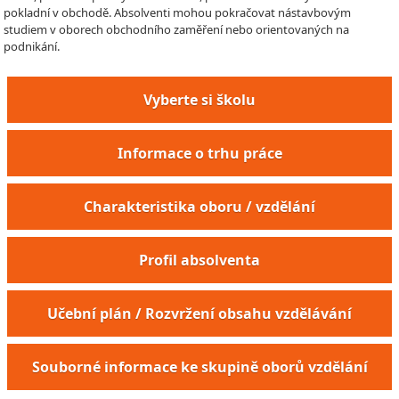
pokladní v obchodě. Absolventi mohou pokračovat nástavbovým
studiem v oborech obchodního zaměření nebo orientovaných na
podnikání.
Vyberte si školu
Informace o trhu práce
Charakteristika oboru / vzdělání
Profil absolventa
Učební plán / Rozvržení obsahu vzdělávání
Souborné informace ke skupině oborů vzdělání