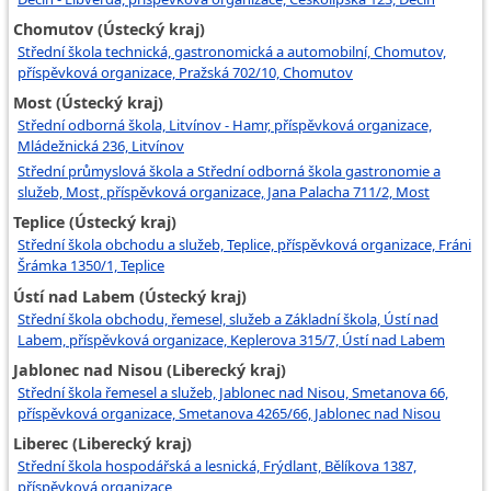
Chomutov (Ústecký kraj)
Střední škola technická, gastronomická a automobilní, Chomutov,
příspěvková organizace, Pražská 702/10, Chomutov
Most (Ústecký kraj)
Střední odborná škola, Litvínov - Hamr, příspěvková organizace,
Mládežnická 236, Litvínov
Střední průmyslová škola a Střední odborná škola gastronomie a
služeb, Most, příspěvková organizace, Jana Palacha 711/2, Most
Teplice (Ústecký kraj)
Střední škola obchodu a služeb, Teplice, příspěvková organizace, Fráni
Šrámka 1350/1, Teplice
Ústí nad Labem (Ústecký kraj)
Střední škola obchodu, řemesel, služeb a Základní škola, Ústí nad
Labem, příspěvková organizace, Keplerova 315/7, Ústí nad Labem
Jablonec nad Nisou (Liberecký kraj)
Střední škola řemesel a služeb, Jablonec nad Nisou, Smetanova 66,
příspěvková organizace, Smetanova 4265/66, Jablonec nad Nisou
Liberec (Liberecký kraj)
Střední škola hospodářská a lesnická, Frýdlant, Bělíkova 1387,
příspěvková organizace