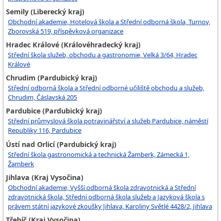
Semily (Liberecký kraj)
Obchodní akademie, Hotelová škola a Střední odborná škola, Turnov,
Zborovská 519, příspěvková organizace
Hradec Králové (Královéhradecký kraj)
Střední škola služeb, obchodu a gastronomie, Velká 3/64, Hradec
Králové
Chrudim (Pardubický kraj)
Střední odborná škola a Střední odborné učiliště obchodu a služeb,
Chrudim, Čáslavská 205
Pardubice (Pardubický kraj)
Střední průmyslová škola potravinářství a služeb Pardubice, náměstí
Republiky 116, Pardubice
Ústí nad Orlicí (Pardubický kraj)
Střední škola gastronomická a technická Žamberk, Zámecká 1,
Žamberk
Jihlava (Kraj Vysočina)
Obchodní akademie, Vyšší odborná škola zdravotnická a Střední
zdravotnická škola, Střední odborná škola služeb a Jazyková škola s
právem státní jazykové zkoušky Jihlava, Karoliny Světlé 4428/2, Jihlava
Třebíč (Kraj Vysočina)