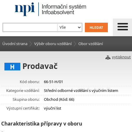
Úvodní strana
Výběr oboru vzdělání
Obor vzdělání
vytisknout
Prodavač
H
Kód oboru:
66-51-H/01
Kategorie vzdělání:
Střední odborné vzdělání s výučním listem
Skupina oboru:
Obchod (Kód: 66)
Výstupní certifikát:
výuční list
Charakteristika přípravy v oboru