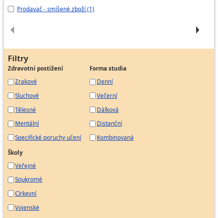
Prodavač - smíšené zboží (1)
Pr
Filtry
Zdravotní postižení
Forma studia
Zrakové
Denní
Sluchové
Večerní
Tělesné
Dálková
Mentální
Distanční
Specifické poruchy učení
Kombinovaná
Školy
Veřejné
Soukromé
Církevní
Vojenské