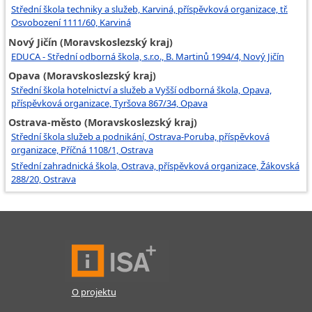
Střední škola techniky a služeb, Karviná, příspěvková organizace, tř.
Osvobození 1111/60, Karviná
Nový Jičín (Moravskoslezský kraj)
EDUCA - Střední odborná škola, s.r.o., B. Martinů 1994/4, Nový Jičín
Opava (Moravskoslezský kraj)
Střední škola hotelnictví a služeb a Vyšší odborná škola, Opava,
příspěvková organizace, Tyršova 867/34, Opava
Ostrava-město (Moravskoslezský kraj)
Střední škola služeb a podnikání, Ostrava-Poruba, příspěvková
organizace, Příčná 1108/1, Ostrava
Střední zahradnická škola, Ostrava, příspěvková organizace, Žákovská
288/20, Ostrava
O projektu