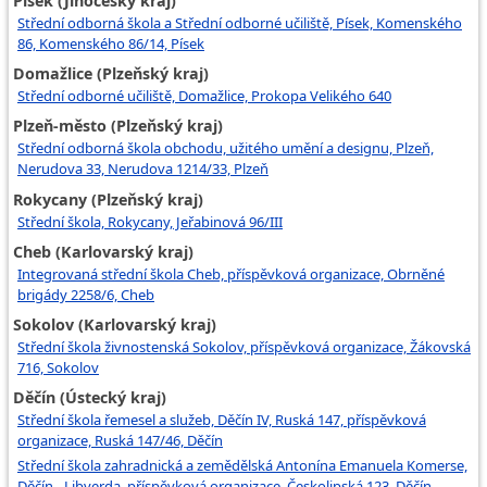
Písek (Jihočeský kraj)
Střední odborná škola a Střední odborné učiliště, Písek, Komenského
86, Komenského 86/14, Písek
Domažlice (Plzeňský kraj)
Střední odborné učiliště, Domažlice, Prokopa Velikého 640
Plzeň-město (Plzeňský kraj)
Střední odborná škola obchodu, užitého umění a designu, Plzeň,
Nerudova 33, Nerudova 1214/33, Plzeň
Rokycany (Plzeňský kraj)
Střední škola, Rokycany, Jeřabinová 96/III
Cheb (Karlovarský kraj)
Integrovaná střední škola Cheb, příspěvková organizace, Obrněné
brigády 2258/6, Cheb
Sokolov (Karlovarský kraj)
Střední škola živnostenská Sokolov, příspěvková organizace, Žákovská
716, Sokolov
Děčín (Ústecký kraj)
Střední škola řemesel a služeb, Děčín IV, Ruská 147, příspěvková
organizace, Ruská 147/46, Děčín
Střední škola zahradnická a zemědělská Antonína Emanuela Komerse,
Děčín - Libverda, příspěvková organizace, Českolipská 123, Děčín