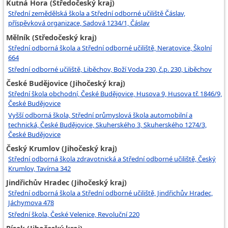
Kutná Hora (Středočeský kraj)
Střední zemědělská škola a Střední odborné učiliště Čáslav,
příspěvková organizace, Sadová 1234/1, Čáslav
Mělník (Středočeský kraj)
Střední odborná škola a Střední odborné učiliště, Neratovice, Školní
664
Střední odborné učiliště, Liběchov, Boží Voda 230, č.p. 230, Liběchov
České Budějovice (Jihočeský kraj)
Střední škola obchodní, České Budějovice, Husova 9, Husova tř. 1846/9,
České Budějovice
Vyšší odborná škola, Střední průmyslová škola automobilní a
technická, České Budějovice, Skuherského 3, Skuherského 1274/3,
České Budějovice
Český Krumlov (Jihočeský kraj)
Střední odborná škola zdravotnická a Střední odborné učiliště, Český
Krumlov, Tavírna 342
Jindřichův Hradec (Jihočeský kraj)
Střední odborná škola a Střední odborné učiliště, Jindřichův Hradec,
Jáchymova 478
Střední škola, České Velenice, Revoluční 220