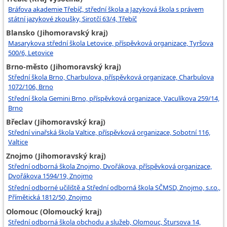
Bráfova akademie Třebíč, střední škola a Jazyková škola s právem
státní jazykové zkoušky, Sirotčí 63/4, Třebíč
Blansko (Jihomoravský kraj)
Masarykova střední škola Letovice, příspěvková organizace, Tyršova
500/6, Letovice
Brno-město (Jihomoravský kraj)
Střední škola Brno, Charbulova, příspěvková organizace, Charbulova
1072/106, Brno
Střední škola Gemini Brno, příspěvková organizace, Vaculíkova 259/14,
Brno
Břeclav (Jihomoravský kraj)
Střední vinařská škola Valtice, příspěvková organizace, Sobotní 116,
Valtice
Znojmo (Jihomoravský kraj)
Střední odborná škola Znojmo, Dvořákova, příspěvková organizace,
Dvořákova 1594/19, Znojmo
Střední odborné učiliště a Střední odborná škola SČMSD, Znojmo, s.r.o.,
Přímětická 1812/50, Znojmo
Olomouc (Olomoucký kraj)
Střední odborná škola obchodu a služeb, Olomouc, Štursova 14,