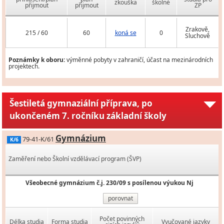
zkouška
školné
přijmout
přijmout
ZP
Zrakově,
215 / 60
60
koná se
0
Sluchově
Poznámky k oboru:
výměnné pobyty v zahraničí, účast na mezinárodních
projektech.
Šestiletá gymnaziální příprava, po
ukončeném 7. ročníku základní školy
Gymnázium
79-41-K/61
K/6
Zaměření nebo Školní vzdělávací program (ŠVP)
Všeobecné gymnázium č.j. 230/09 s posílenou výukou Nj
porovnat
Počet povinných
Délka studia
Forma studia
Vyučované jazyky