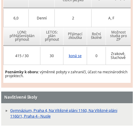
6,0
Denní
2
A, F
LONI:
LETOS:
Možnost
Přijímací
Roční
přihlášení/plán
plán
studia pro
zkouška
školné
přijmout
přijmout
ZP
Zrakově,
415 / 30
30
koná se
0
Sluchově
Poznámky k oboru:
výměnné pobyty v zahraničí, účast na mezinárodních
projektech.
Navštívené školy
Gymnázium, Praha 4, Na Vítězné pláni 1160, Na Vítězné pláni
1160/1, Praha 4 - Nusle