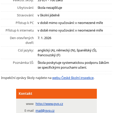
Velikost školy:
SŠ 651 - 700 žáků
Ubytování:
škola nezajišťuje
Stravování:
v školní jídelně
Přístup k PC
v době mimo vyučování: v neomezené míře
Přístup k internetu
v době mimo vyučování: v neomezené míře
Den otevřených
7. 1. 2026
dveří:
Cizí jazyky:
anglický (A), německý (N), španělský (Š),
francouzský (F)
Poznámka SŠ:
Škola poskytuje systematickou podporu žákům
se specifickými poruchami učení.
Inspekční zprávy školy najdete na
webu České školní inspekce
.
Kontakt
www
http://www.gvp.cz
E-mail
mail@gvp.cz