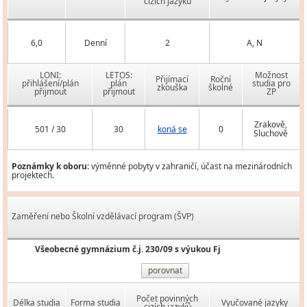
cizích jazyků
6,0
Denní
2
A, N
LONI:
LETOS:
Možnost
Přijímací
Roční
přihlášení/plán
plán
studia pro
zkouška
školné
přijmout
přijmout
ZP
Zrakově,
501 / 30
30
koná se
0
Sluchově
Poznámky k oboru:
výměnné pobyty v zahraničí, účast na mezinárodních
projektech.
Zaměření nebo Školní vzdělávací program (ŠVP)
Všeobecné gymnázium č.j. 230/09 s výukou Fj
porovnat
Počet povinných
Délka studia
Forma studia
Vyučované jazyky
cizích jazyků