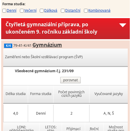
Forma studia
:
Denní
Večerní
Dálková
Distanční
Kombinovaná
Čtyřletá gymnaziální příprava, po
ukončeném 9. ročníku základní školy
Gymnázium
79-41-K/41
K/4
Zaměření nebo Školní vzdělávací program (ŠVP)
Všeobecné gymnázium č.j. 231/09
porovnat
Počet povinných
Délka studia
Forma studia
Vyučované jazyky
cizích jazyků
4,0
Denní
2
A, N, Š
LONI:
LETOS:
Možnost
Přijímací
Roční
přihlášení/plán
plán
studia pro