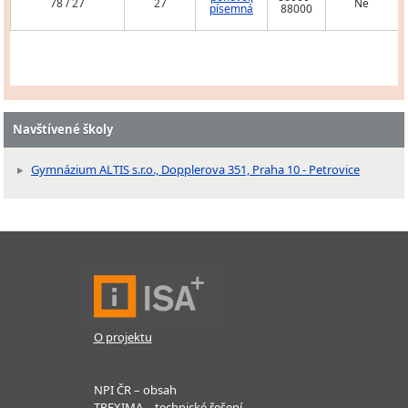
78 / 27
27
Ne
písemná
88000
Navštívené školy
Gymnázium ALTIS s.r.o., Dopplerova 351, Praha 10 - Petrovice
O projektu
NPI ČR – obsah
TREXIMA – technické řešení