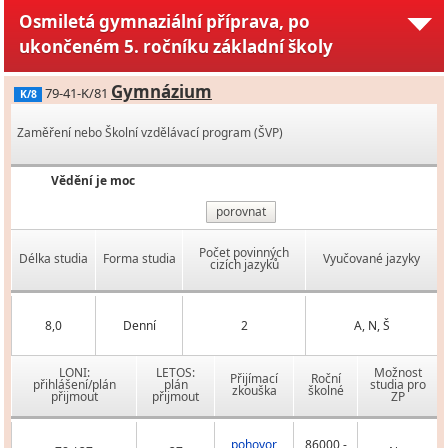
Osmiletá gymnaziální příprava, po
ukončeném 5. ročníku základní školy
Gymnázium
79-41-K/81
K/8
Zaměření nebo Školní vzdělávací program (ŠVP)
Vědění je moc
porovnat
Počet povinných
Délka studia
Forma studia
Vyučované jazyky
cizích jazyků
8,0
Denní
2
A, N, Š
LONI:
LETOS:
Možnost
Přijímací
Roční
přihlášení/plán
plán
studia pro
zkouška
školné
přijmout
přijmout
ZP
pohovor,
86000 -