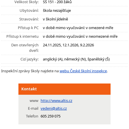
Velikost školy:
SŠ 151 - 200 žáků
Ubytování:
škola nezajišťuje
Stravování:
v školní jídelně
Přístup k PC
v době mimo vyučování: v omezené míře
Přístup k internetu
v době mimo vyučování: v neomezené míře
Den otevřených
24.11.2025, 12.1.2026, 9.2.2026
dveří:
Cizí jazyky:
anglický (A), německý (N), španělský (Š)
Inspekční zprávy školy najdete na
webu České školní inspekce
.
Kontakt
www
http://www.altis.cz
E-mail
vedeni@altis.cz
Telefon
605 259 075