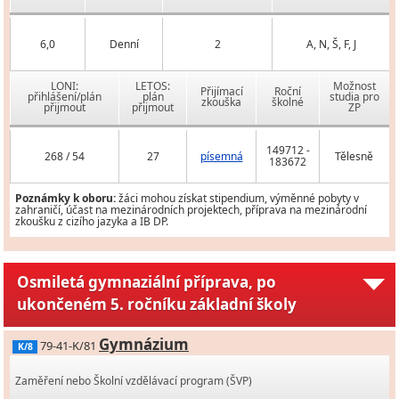
6,0
Denní
2
A, N, Š, F, J
LONI:
LETOS:
Možnost
Přijímací
Roční
přihlášení/plán
plán
studia pro
zkouška
školné
přijmout
přijmout
ZP
149712 -
268 / 54
27
písemná
Tělesně
183672
Poznámky k oboru:
žáci mohou získat stipendium, výměnné pobyty v
zahraničí, účast na mezinárodních projektech, příprava na mezinárodní
zkoušku z cizího jazyka a IB DP.
Osmiletá gymnaziální příprava, po
ukončeném 5. ročníku základní školy
Gymnázium
79-41-K/81
K/8
Zaměření nebo Školní vzdělávací program (ŠVP)