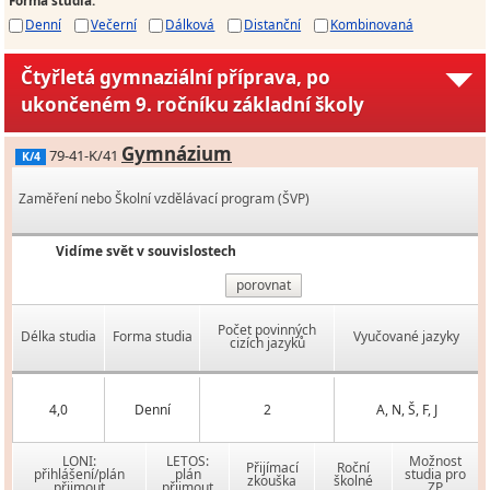
Denní
Večerní
Dálková
Distanční
Kombinovaná
Čtyřletá gymnaziální příprava, po
ukončeném 9. ročníku základní školy
Gymnázium
79-41-K/41
K/4
Zaměření nebo Školní vzdělávací program (ŠVP)
Vidíme svět v souvislostech
porovnat
Počet povinných
Délka studia
Forma studia
Vyučované jazyky
cizích jazyků
4,0
Denní
2
A, N, Š, F, J
LONI:
LETOS:
Možnost
Přijímací
Roční
přihlášení/plán
plán
studia pro
zkouška
školné
přijmout
přijmout
ZP