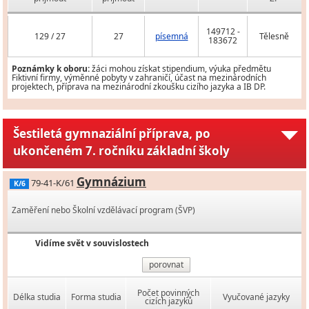
149712 -
129 / 27
27
písemná
Tělesně
183672
Poznámky k oboru:
žáci mohou získat stipendium, výuka předmětu
Fiktivní firmy, výměnné pobyty v zahraničí, účast na mezinárodních
projektech, příprava na mezinárodní zkoušku cizího jazyka a IB DP.
Šestiletá gymnaziální příprava, po
ukončeném 7. ročníku základní školy
Gymnázium
79-41-K/61
K/6
Zaměření nebo Školní vzdělávací program (ŠVP)
Vidíme svět v souvislostech
porovnat
Počet povinných
Délka studia
Forma studia
Vyučované jazyky
cizích jazyků