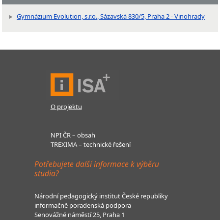
Gymnázium Evolution, s.r.o., Sázavská 830/5, Praha 2 - Vinohrady
O projektu
NPI ČR – obsah
TREXIMA – technické řešení
Potřebujete další informace k výběru
studia?
Národní pedagogický institut České republiky
informačně poradenská podpora
Senovážné náměstí 25, Praha 1