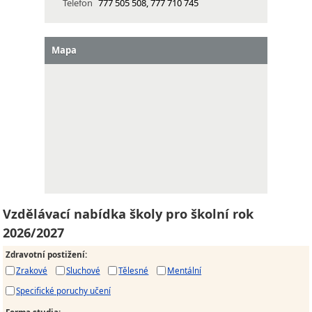
Telefon
777 505 508, 777 710 745
Mapa
Vzdělávací nabídka školy pro školní rok
2026/2027
Zdravotní postižení
:
Zrakové
Sluchové
Tělesné
Mentální
Specifické poruchy učení
Forma studia
: