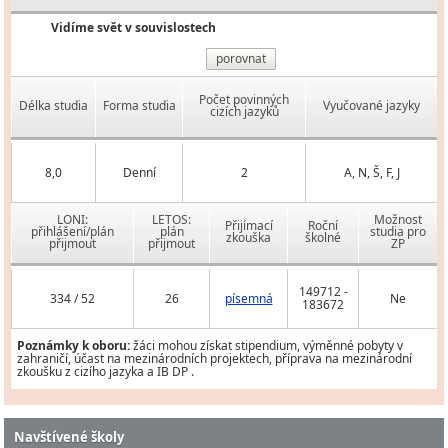
Vidíme svět v souvislostech
porovnat
Počet povinných
Délka studia
Forma studia
Vyučované jazyky
cizích jazyků
8,0
Denní
2
A, N, Š, F, J
LONI:
LETOS:
Možnost
Přijímací
Roční
přihlášení/plán
plán
studia pro
zkouška
školné
přijmout
přijmout
ZP
149712 -
334 / 52
26
písemná
Ne
183672
Poznámky k oboru:
žáci mohou získat stipendium, výměnné pobyty v
zahraničí, účast na mezinárodních projektech, příprava na mezinárodní
zkoušku z cizího jazyka a IB DP .
Navštívené školy