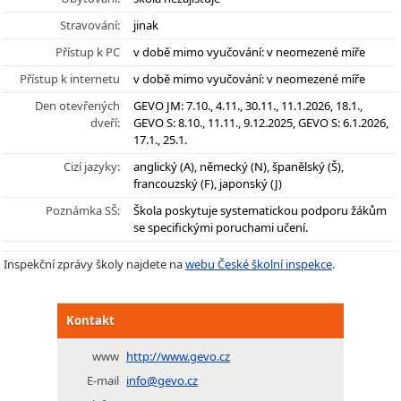
Stravování:
jinak
Přístup k PC
v době mimo vyučování: v neomezené míře
Přístup k internetu
v době mimo vyučování: v neomezené míře
Den otevřených
GEVO JM: 7.10., 4.11., 30.11., 11.1.2026, 18.1.,
dveří:
GEVO S: 8.10., 11.11., 9.12.2025, GEVO S: 6.1.2026,
17.1., 25.1.
Cizí jazyky:
anglický (A), německý (N), španělský (Š),
francouzský (F), japonský (J)
Poznámka SŠ:
Škola poskytuje systematickou podporu žákům
se specifickými poruchami učení.
Inspekční zprávy školy najdete na
webu České školní inspekce
.
Kontakt
www
http://www.gevo.cz
E-mail
info@gevo.cz