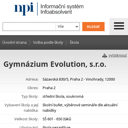
Úvodní strana
Volba podle školy
Škola
vytisknout
Gymnázium Evolution, s.r.o.
Adresa:
Sázavská 830/5, Praha 2 - Vinohrady, 12000
Okres:
Praha 2
Typ školy:
střední škola, soukromá
Vybavení školy a její
školní bufet, výběrové semináře dle aktuální
nabídka:
nabídky
Velikost školy:
SŠ 601 - 650 žáků
Ubytování:
škola nezajišťuje