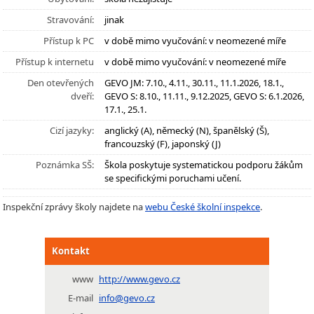
Stravování:
jinak
Přístup k PC
v době mimo vyučování: v neomezené míře
Přístup k internetu
v době mimo vyučování: v neomezené míře
Den otevřených
GEVO JM: 7.10., 4.11., 30.11., 11.1.2026, 18.1.,
dveří:
GEVO S: 8.10., 11.11., 9.12.2025, GEVO S: 6.1.2026,
17.1., 25.1.
Cizí jazyky:
anglický (A), německý (N), španělský (Š),
francouzský (F), japonský (J)
Poznámka SŠ:
Škola poskytuje systematickou podporu žákům
se specifickými poruchami učení.
Inspekční zprávy školy najdete na
webu České školní inspekce
.
Kontakt
www
http://www.gevo.cz
E-mail
info@gevo.cz