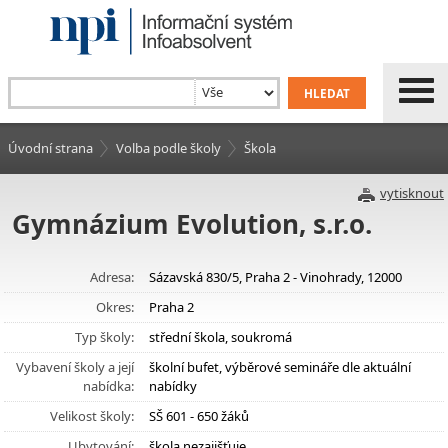
Úvodní strana
Volba podle školy
Škola
vytisknout
Gymnázium Evolution, s.r.o.
Adresa:
Sázavská 830/5, Praha 2 - Vinohrady, 12000
Okres:
Praha 2
Typ školy:
střední škola, soukromá
Vybavení školy a její
školní bufet, výběrové semináře dle aktuální
nabídka:
nabídky
Velikost školy:
SŠ 601 - 650 žáků
Ubytování:
škola nezajišťuje