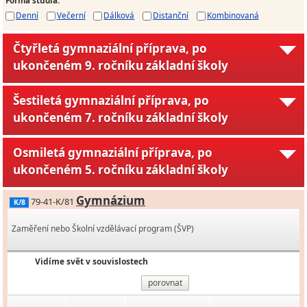
Denní
Večerní
Dálková
Distanční
Kombinovaná
Čtyřletá gymnaziální příprava, po
ukončeném 9. ročníku základní školy
Šestiletá gymnaziální příprava, po
ukončeném 7. ročníku základní školy
Osmiletá gymnaziální příprava, po
ukončeném 5. ročníku základní školy
Gymnázium
79-41-K/81
K/8
Zaměření nebo Školní vzdělávací program (ŠVP)
Vidíme svět v souvislostech
porovnat