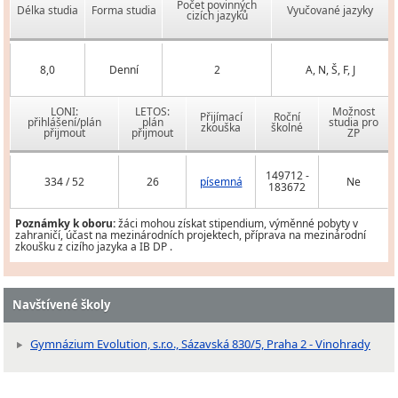
Počet povinných
Délka studia
Forma studia
Vyučované jazyky
cizích jazyků
8,0
Denní
2
A, N, Š, F, J
LONI:
LETOS:
Možnost
Přijímací
Roční
přihlášení/plán
plán
studia pro
zkouška
školné
přijmout
přijmout
ZP
149712 -
334 / 52
26
písemná
Ne
183672
Poznámky k oboru:
žáci mohou získat stipendium, výměnné pobyty v
zahraničí, účast na mezinárodních projektech, příprava na mezinárodní
zkoušku z cizího jazyka a IB DP .
Navštívené školy
Gymnázium Evolution, s.r.o., Sázavská 830/5, Praha 2 - Vinohrady