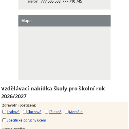
Telefon
777 505 508, 777 710 745
Mapa
Vzdělávací nabídka školy pro školní rok
2026/2027
Zdravotní postižení
:
Zrakové
Sluchové
Tělesné
Mentální
Specifické poruchy učení
Forma studia
: