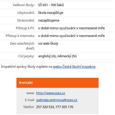
Velikost školy:
SŠ 651 - 700 žáků
Ubytování:
škola nezajišťuje
Stravování:
nezajišťujeme
Přístup k PC
v době mimo vyučování: v neomezené míře
Přístup k internetu
v době mimo vyučování: v neomezené míře
Den otevřených
viz web školy
dveří:
Cizí jazyky:
anglický (A), německý (N)
Inspekční zprávy školy najdete na
webu České školní inspekce
.
Kontakt
www
http://www.ssps.cz
E-mail
gabriela.stehnova@ssps.cz
Telefon
257 320 533, 777 355 170