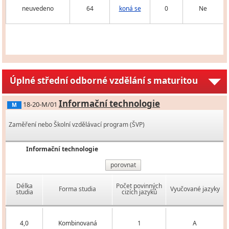
neuvedeno
64
koná se
0
Ne
Úplné střední odborné vzdělání s maturitou
Informační technologie
18-20-M/01
M
Zaměření nebo Školní vzdělávací program (ŠVP)
Informační technologie
porovnat
Délka
Počet povinných
Forma studia
Vyučované jazyky
studia
cizích jazyků
4,0
Kombinovaná
1
A