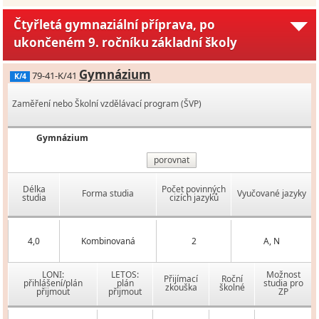
Čtyřletá gymnaziální příprava, po
ukončeném 9. ročníku základní školy
Gymnázium
79-41-K/41
K/4
Zaměření nebo Školní vzdělávací program (ŠVP)
Gymnázium
porovnat
Délka
Počet povinných
Forma studia
Vyučované jazyky
studia
cizích jazyků
4,0
Kombinovaná
2
A, N
LONI:
LETOS:
Možnost
Přijímací
Roční
přihlášení/plán
plán
studia pro
zkouška
školné
přijmout
přijmout
ZP