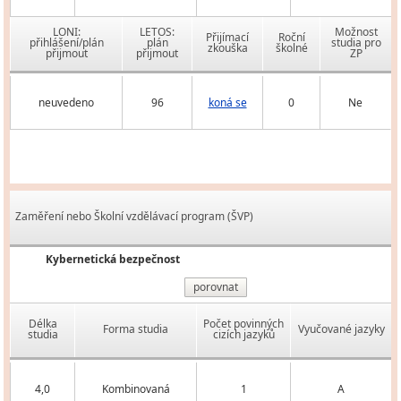
LONI:
LETOS:
Možnost
Přijímací
Roční
přihlášení/plán
plán
studia pro
zkouška
školné
přijmout
přijmout
ZP
neuvedeno
96
koná se
0
Ne
Zaměření nebo Školní vzdělávací program (ŠVP)
Kybernetická bezpečnost
porovnat
Délka
Počet povinných
Forma studia
Vyučované jazyky
studia
cizích jazyků
4,0
Kombinovaná
1
A