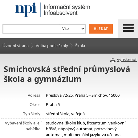
Úvodní strana
Volba podle školy
Škola
vytisknout
Smíchovská střední průmyslová
škola a gymnázium
Adresa:
Preslova 72/25, Praha 5 - Smíchov, 15000
Okres:
Praha 5
Typ školy:
střední škola, veřejná
Vybavení školy a její
studovna, školní klub, fitcentrum, venkovní
nabídka:
hřiště, nápojový automat, potravinový
automat, multimediální jazyková učebna