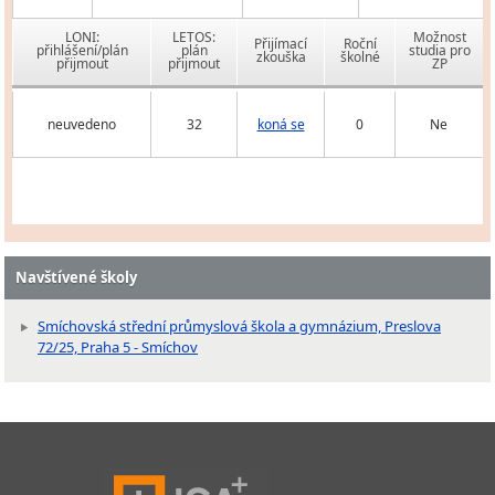
LONI:
LETOS:
Možnost
Přijímací
Roční
přihlášení/plán
plán
studia pro
zkouška
školné
přijmout
přijmout
ZP
neuvedeno
32
koná se
0
Ne
Navštívené školy
Smíchovská střední průmyslová škola a gymnázium, Preslova
72/25, Praha 5 - Smíchov