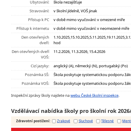
Ubytování:
škola nezajišťuje
Stravování:
v školní jídelně, VOŠ jinak
Přístup k PC
v době mimo vyučování: v omezené míře
Přístup k internetu
v době mimo vyučování: v neomezené míře
Den otevřených
1.10.2025,15.10.2025,5.11.2025,19.11.2025,3.12
dveří:
hod
Den otevřených dveří
11.2.2026, 11.3.2026, 15.4.2026
VOŠ:
Cizí jazyky:
anglický (A), německý (N), portugalský (Po)
Poznámka SŠ:
Škola poskytuje systematickou podporu žák
Poznámka VOŠ:
Škola poskytuje systematickou podporu žák
Inspekční zprávy školy najdete na
webu České školní inspekce
.
Vzdělávací nabídka školy pro školní rok 2026
Zdravotní postižení
:
Zrakové
Sluchové
Tělesné
Ment