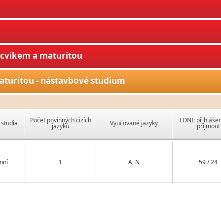
ýcvikem a maturitou
aturitou - nástavbové studium
Počet povinných cizích
LONI: přihlášen
studia
Vyučované jazyky
jazyků
přijmout
nní
1
A, N
59 / 24