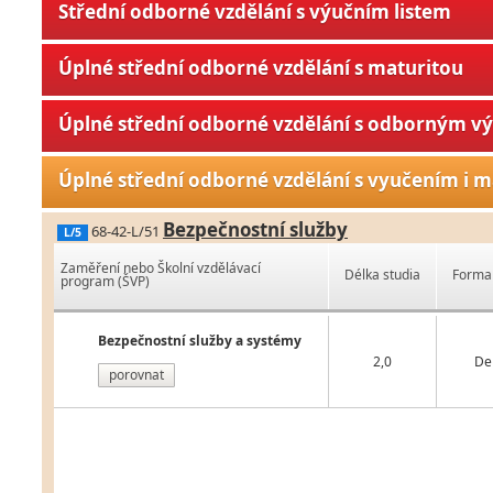
Střední odborné vzdělání s výučním listem
Úplné střední odborné vzdělání s maturitou
Úplné střední odborné vzdělání s odborným v
Úplné střední odborné vzdělání s vyučením i m
Bezpečnostní služby
68-42-L/51
L/5
Zaměření nebo Školní vzdělávací
Délka studia
Forma 
program (ŠVP)
Bezpečnostní služby a systémy
2,0
De
porovnat