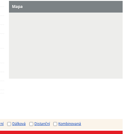
Mapa
rní
Dálková
Distanční
Kombinovaná