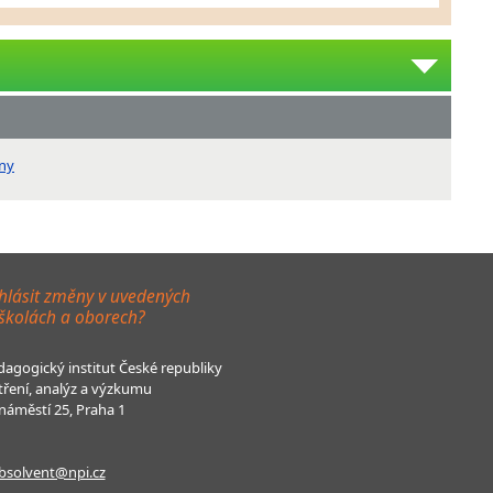
any
hlásit změny v uvedených
 školách a oborech?
agogický institut České republiky
tření, analýz a výzkumu
áměstí 25, Praha 1
bsolvent@npi.cz