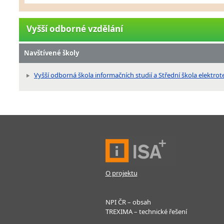
Vyšší odborné vzdělání
Navštívené školy
Vyšší odborná škola informačních studií a Střední škola elektro
O projektu
NPI ČR – obsah
TREXIMA – technické řešení