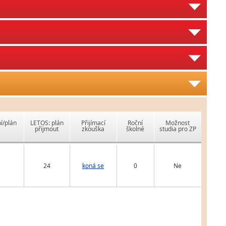
í/plán
LETOS: plán
Přijímací
Roční
Možnost
přijmout
zkouška
školné
studia pro ZP
24
koná se
0
Ne