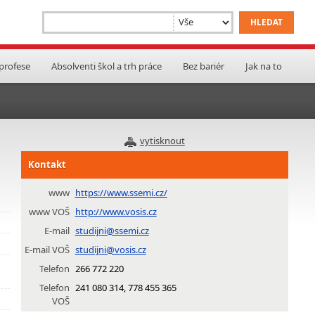
 profese
Absolventi škol a trh práce
Bez bariér
Jak na to
vytisknout
Kontakt
www
https://www.ssemi.cz/
www VOŠ
http://www.vosis.cz
E-mail
studijni@ssemi.cz
E-mail VOŠ
studijni@vosis.cz
Telefon
266 772 220
Telefon
241 080 314, 778 455 365
VOŠ