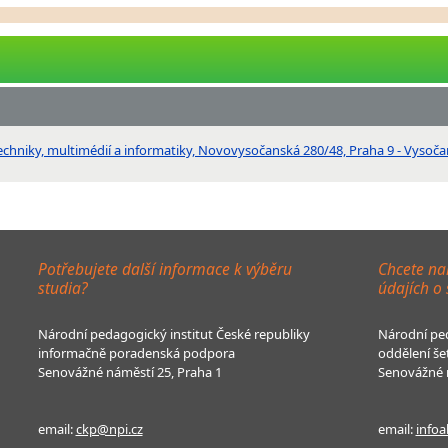
techniky, multimédií a informatiky, Novovysočanská 280/48, Praha 9 - Vysoč
Potřebujete další informace k výběru
Chcete na
studia?
údajích o
Národní pedagogický institut České republiky
Národní ped
informačně poradenská podpora
oddělení še
Senovážné náměstí 25, Praha 1
Senovážné n
email:
ckp@npi.cz
email:
infoa