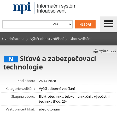
Úvodní strana
Výběr oboru vzdělání
Obor vzdělání
vytisknout
Síťové a zabezpečovací
N
technologie
Kód oboru:
26-47-N/28
Kategorie vzdělání:
Vyšší odborné vzdělání
Skupina oboru:
Elektrotechnika, telekomunikační a výpočetní
technika (Kód: 26)
Výstupní certifikát:
absolutorium