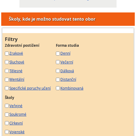
Školy, kde je možno studovat tento obor
Filtry
Zdravotní postižení
Forma studia
Zrakové
Denní
Sluchové
Večerní
Tělesné
Dálková
Mentální
Distanční
Specifické poruchy učení
Kombinovaná
Školy
Veřejné
Soukromé
Církevní
Vojenské