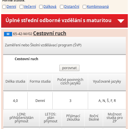
Denní
Večerní
Dálková
Distanční
Kombinovaná
Úplné střední odborné vzdělání s maturitou
Cestovní ruch
65-42-M/02
M
Zaměření nebo Školní vzdělávací program (ŠVP)
Cestovní ruch
porovnat
Počet povinných
Délka studia
Forma studia
Vyučované jazyky
cizích jazyků
4,0
Denní
3
A, N, Š, F, R
LONI:
LETOS:
Možnost
Přijímací
Roční
přihlášení/plán
plán
studia pro
zkouška
školné
přijmout
přijmout
ZP