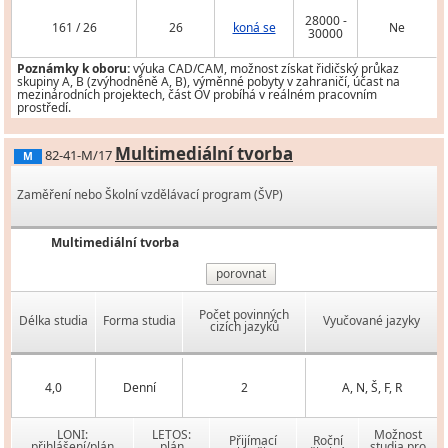
28000 -
161 / 26
26
koná se
Ne
30000
Poznámky k oboru:
výuka CAD/CAM, možnost získat řidičský průkaz
skupiny A, B (zvýhodněně A, B), výměnné pobyty v zahraničí, účast na
mezinárodních projektech, část OV probíhá v reálném pracovním
prostředí.
Multimediální tvorba
82-41-M/17
M
Zaměření nebo Školní vzdělávací program (ŠVP)
Multimediální tvorba
porovnat
Počet povinných
Délka studia
Forma studia
Vyučované jazyky
cizích jazyků
4,0
Denní
2
A, N, Š, F, R
LONI:
LETOS:
Možnost
Přijímací
Roční
přihlášení/plán
plán
studia pro