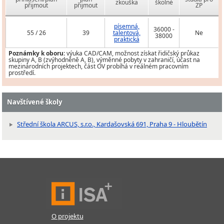
zkouška
školné
přijmout
přijmout
ZP
písemná,
36000 -
55 / 26
39
talentová,
Ne
38000
praktická
Poznámky k oboru:
výuka CAD/CAM, možnost získat řidičský průkaz
skupiny A, B (zvýhodněně A, B), výměnné pobyty v zahraničí, účast na
mezinárodních projektech, část OV probíhá v reálném pracovním
prostředí.
Navštívené školy
Střední škola ARCUS, s.r.o., Kardašovská 691, Praha 9 - Hloubětín
O projektu