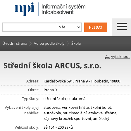
Úvodní strana
Volba podle školy
Škola
vytisknout
Střední škola ARCUS, s.r.o.
Adresa:
Kardašovská 691, Praha 9 - Hloubětín, 19800
Okres:
Praha 9
Typ školy:
střední škola, soukromá
Vybavení školy a její
studovna, venkovní hřiště, školní bufet,
nabídka:
autoškola, multimediální jazyková učebna,
zájmový kroužek sportovní, umělecký
Velikost školy:
SŠ 151 - 200 žáků