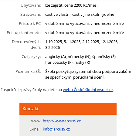
Ubytování:
lze zajistit, cena 2200 Kč/měs.
Stravování:
část ve vlastní, část v jiné školní jídelně
Přístup k PC
v době mimo vyučování: v neomezené míře
Přístup k internetu
v době mimo vyučování: v neomezené míře
Den otevřených
1.10.2025, 5.11.2025, 2.12.2025, 12.1.2026,
dveří:
3.2.2026
Cizí jazyky:
anglický (A), německý (N), španělský (Š),
francouzský (F), ruský (R)
Poznámka SŠ:
Škola poskytuje systematickou podporu žákům
se specifickými poruchami učení.
Inspekční zprávy školy najdete na
webu České školní inspekce
.
Kontakt
www
http://www.arcus9.cz
E-mail
info@arcus9.cz