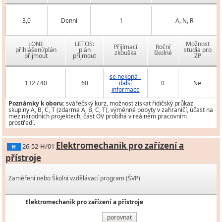
3,0
Denní
1
A, N, R
LONI:
LETOS:
Možnost
Přijímací
Roční
přihlášení/plán
plán
studia pro
zkouška
školné
přijmout
přijmout
ZP
se nekoná -
132 / 40
60
další
0
Ne
informace
Poznámky k oboru:
svářečský kurz, možnost získat řidičský průkaz
skupiny A, B, C, T (zdarma A, B, C, T), výměnné pobyty v zahraničí, účast na
mezinárodních projektech, část OV probíhá v reálném pracovním
prostředí.
Elektromechanik pro zařízení a
26-52-H/01
H
přístroje
Zaměření nebo Školní vzdělávací program (ŠVP)
Elektromechanik pro zařízení a přístroje
porovnat