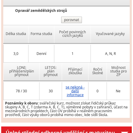
Opravář zemědělských strojů
porovnat
Počet povinných
Délka studia
Forma studia
Vyučované jazyky
cizích jazyků
3,0
Denní
1
A, N, R
LONI:
LETOS:
Možnost
Přijímací
Roční
přihlášení/plán
plán
studia pro
zkouška
školné
přijmout
přijmout
ZP
se nekoná -
78 / 30
30
další
0
Ne
informace
Poznámky k oboru:
svářečský kurz, možnost získat řidičský průkaz
skupiny A, B, C, T (zdarma A, B, C, T), výměnné pobyty v zahraničí, účast na
mezinárodních projektech, část OV probíhá v reálném pracovním
prostředí, část výuky oborů probíhá mimo obec, kde sídlí škola.
Úplné střední odborné vzdělání s maturitou