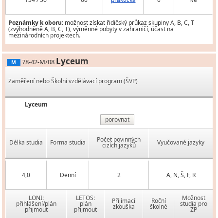
Poznámky k oboru:
možnost získat řidičský průkaz skupiny A, B, C, T
(zvýhodněně A, B, C, T), výměnné pobyty v zahraničí, účast na
mezinárodních projektech.
Lyceum
78-42-M/08
M
Zaměření nebo Školní vzdělávací program (ŠVP)
Lyceum
porovnat
Počet povinných
Délka studia
Forma studia
Vyučované jazyky
cizích jazyků
4,0
Denní
2
A, N, Š, F, R
LONI:
LETOS:
Možnost
Přijímací
Roční
přihlášení/plán
plán
studia pro
zkouška
školné
přijmout
přijmout
ZP