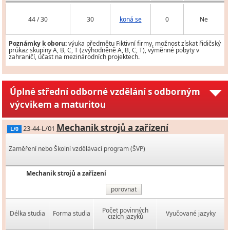
44 / 30
30
koná se
0
Ne
Poznámky k oboru:
výuka předmětu Fiktivní firmy, možnost získat řidičský
průkaz skupiny A, B, C, T (zvýhodněně A, B, C, T), výměnné pobyty v
zahraničí, účast na mezinárodních projektech.
Úplné střední odborné vzdělání s odborným
výcvikem a maturitou
Mechanik strojů a zařízení
23-44-L/01
L/0
Zaměření nebo Školní vzdělávací program (ŠVP)
Mechanik strojů a zařízení
porovnat
Počet povinných
Délka studia
Forma studia
Vyučované jazyky
cizích jazyků