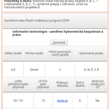
Poznámky k oboru:
možnost získat řidičský průkaz skupiny A, B, C, T
(zvýhodněně A, B, C, T), výměnné pobyty v zahraničí, účast na
mezinárodních projektech.
Zaměření nebo Školní vzdělávací program (ŠVP)
Informační technologie - zaměření kybernetická bezpečnost a
právo
porovnat
Počet povinných
Délka studia
Forma studia
Vyučované jazyky
cizích jazyků
4,0
Denní
2
A, N, Š, F, R
LONI:
LETOS:
Možnost
Přijímací
Roční
přihlášení/plán
plán
studia pro
zkouška
školné
přijmout
přijmout
ZP
35 / 15
15
koná se
0
Ne