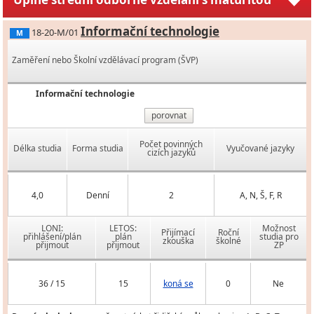
Informační technologie
18-20-M/01
M
Zaměření nebo Školní vzdělávací program (ŠVP)
Informační technologie
porovnat
Počet povinných
Délka studia
Forma studia
Vyučované jazyky
cizích jazyků
4,0
Denní
2
A, N, Š, F, R
LONI:
LETOS:
Možnost
Přijímací
Roční
přihlášení/plán
plán
studia pro
zkouška
školné
přijmout
přijmout
ZP
36 / 15
15
koná se
0
Ne