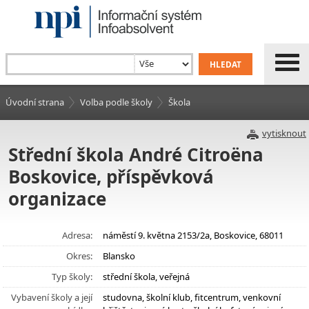
Úvodní strana
Volba podle školy
Škola
vytisknout
Střední škola André Citroëna
Boskovice, příspěvková
organizace
Adresa:
náměstí 9. května 2153/2a, Boskovice, 68011
Okres:
Blansko
Typ školy:
střední škola, veřejná
Vybavení školy a její
studovna, školní klub, fitcentrum, venkovní