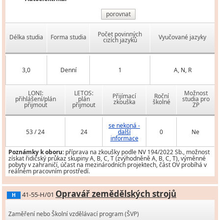
porovnat
Počet povinných
Délka studia
Forma studia
Vyučované jazyky
cizích jazyků
3,0
Denní
1
A, N, R
LONI:
LETOS:
Možnost
Přijímací
Roční
přihlášení/plán
plán
studia pro
zkouška
školné
přijmout
přijmout
ZP
se nekoná -
53 / 24
24
další
0
Ne
informace
Poznámky k oboru:
příprava na zkoušky podle NV 194/2022 Sb., možnost
získat řidičský průkaz skupiny A, B, C, T (zvýhodněně A, B, C, T), výměnné
pobyty v zahraničí, účast na mezinárodních projektech, část OV probíhá v
reálném pracovním prostředí.
Opravář zemědělských strojů
41-55-H/01
H
Zaměření nebo Školní vzdělávací program (ŠVP)