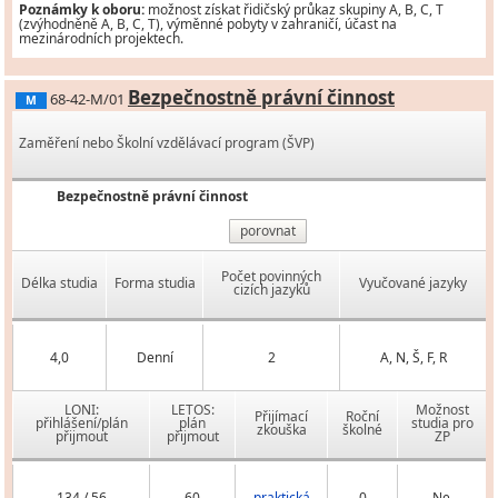
Poznámky k oboru:
možnost získat řidičský průkaz skupiny A, B, C, T
(zvýhodněně A, B, C, T), výměnné pobyty v zahraničí, účast na
mezinárodních projektech.
Bezpečnostně právní činnost
68-42-M/01
M
Zaměření nebo Školní vzdělávací program (ŠVP)
Bezpečnostně právní činnost
porovnat
Počet povinných
Délka studia
Forma studia
Vyučované jazyky
cizích jazyků
4,0
Denní
2
A, N, Š, F, R
LONI:
LETOS:
Možnost
Přijímací
Roční
přihlášení/plán
plán
studia pro
zkouška
školné
přijmout
přijmout
ZP
134 / 56
60
praktická
0
Ne