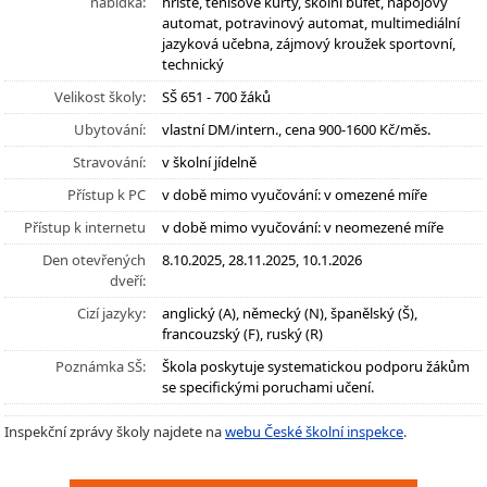
nabídka:
hřiště, tenisové kurty, školní bufet, nápojový
automat, potravinový automat, multimediální
jazyková učebna, zájmový kroužek sportovní,
technický
Velikost školy:
SŠ 651 - 700 žáků
Ubytování:
vlastní DM/intern., cena 900-1600 Kč/měs.
Stravování:
v školní jídelně
Přístup k PC
v době mimo vyučování: v omezené míře
Přístup k internetu
v době mimo vyučování: v neomezené míře
Den otevřených
8.10.2025, 28.11.2025, 10.1.2026
dveří:
Cizí jazyky:
anglický (A), německý (N), španělský (Š),
francouzský (F), ruský (R)
Poznámka SŠ:
Škola poskytuje systematickou podporu žákům
se specifickými poruchami učení.
Inspekční zprávy školy najdete na
webu České školní inspekce
.