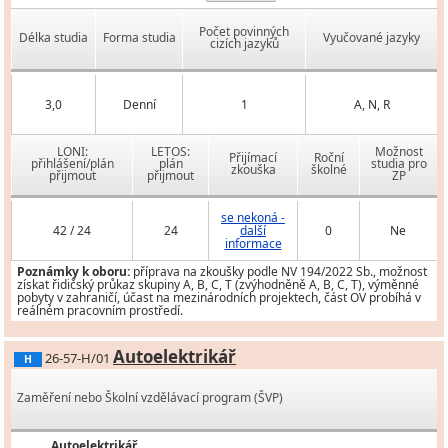
Počet povinných
Délka studia
Forma studia
Vyučované jazyky
cizích jazyků
3,0
Denní
1
A, N, R
LONI:
LETOS:
Možnost
Přijímací
Roční
přihlášení/plán
plán
studia pro
zkouška
školné
přijmout
přijmout
ZP
se nekoná -
42 / 24
24
další
0
Ne
informace
Poznámky k oboru:
příprava na zkoušky podle NV 194/2022 Sb., možnost
získat řidičský průkaz skupiny A, B, C, T (zvýhodněně A, B, C, T), výměnné
pobyty v zahraničí, účast na mezinárodních projektech, část OV probíhá v
reálném pracovním prostředí.
Autoelektrikář
26-57-H/01
H
Zaměření nebo Školní vzdělávací program (ŠVP)
Autoelektrikář