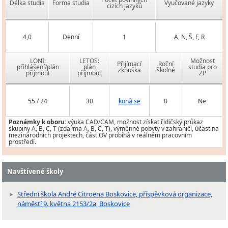
Délka studia
Forma studia
Vyučované jazyky
cizích jazyků
4,0
Denní
1
A, N, Š, F, R
LONI:
LETOS:
Možnost
Přijímací
Roční
přihlášení/plán
plán
studia pro
zkouška
školné
přijmout
přijmout
ZP
55 / 24
30
koná se
0
Ne
Poznámky k oboru:
výuka CAD/CAM, možnost získat řidičský průkaz
skupiny A, B, C, T (zdarma A, B, C, T), výměnné pobyty v zahraničí, účast na
mezinárodních projektech, část OV probíhá v reálném pracovním
prostředí.
Navštívené školy
Střední škola André Citroëna Boskovice, příspěvková organizace,
náměstí 9. května 2153/2a, Boskovice