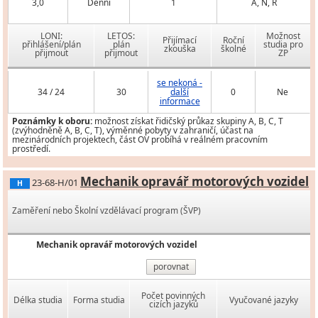
3,0
Denní
1
A, N, R
LONI:
LETOS:
Možnost
Přijímací
Roční
přihlášení/plán
plán
studia pro
zkouška
školné
přijmout
přijmout
ZP
se nekoná -
34 / 24
30
další
0
Ne
informace
Poznámky k oboru:
možnost získat řidičský průkaz skupiny A, B, C, T
(zvýhodněně A, B, C, T), výměnné pobyty v zahraničí, účast na
mezinárodních projektech, část OV probíhá v reálném pracovním
prostředí.
Mechanik opravář motorových vozidel
23-68-H/01
H
Zaměření nebo Školní vzdělávací program (ŠVP)
Mechanik opravář motorových vozidel
porovnat
Počet povinných
Délka studia
Forma studia
Vyučované jazyky
cizích jazyků