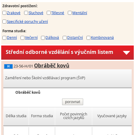
Zdravotní postižení
:
Zrakové
Sluchové
Tělesné
Mentální
Specifické poruchy učení
Forma studia
:
Denní
Večerní
Dálková
Distanční
Kombinovaná
Střední odborné vzdělání s výučním listem
Obráběč kovů
23-56-H/01
H
Zaměření nebo Školní vzdělávací program (ŠVP)
Obráběč kovů
porovnat
Počet povinných
Délka studia
Forma studia
Vyučované jazyky
cizích jazyků