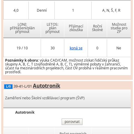
4,0
Denní
1
A, N, Š, F, R
LONI:
LETOS:
Možnost
Přijímací
Roční
přihlášení/plán
plán
studia pro
zkouška
školné
přijmout
přijmout
ZP
19 / 10
30
koná se
0
Ne
Poznámky k oboru:
výuka CAD/CAM, možnost získat řidičský průkaz
skupiny A, B, C, T (zvýhodněně A, B, C, T), výměnné pobyty v zahraničí,
účast na mezinárodních projektech, část OV probíhá v reálném pracovním
prostředí.
Autotronik
39-41-L/01
L/0
Zaměření nebo Školní vzdělávací program (ŠVP)
Autotronik
porovnat
Počet povinných