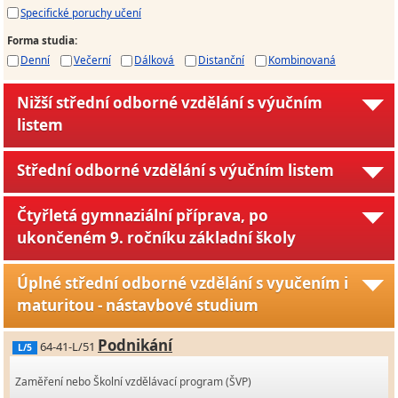
Specifické poruchy učení
Forma studia
:
Denní
Večerní
Dálková
Distanční
Kombinovaná
Nižší střední odborné vzdělání s výučním
listem
Střední odborné vzdělání s výučním listem
Čtyřletá gymnaziální příprava, po
ukončeném 9. ročníku základní školy
Úplné střední odborné vzdělání s vyučením i
maturitou - nástavbové studium
Podnikání
64-41-L/51
L/5
Zaměření nebo Školní vzdělávací program (ŠVP)