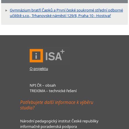
Gymnázium bratří Čapků a První české soukromé střední odborné
učiliště s.r.o., Trhanovské náměstí 129/8, Praha 10 - Hostivař
O projektu
NPI ČR – obsah
TREXIMA – technické řešení
Potřebujete další informace k výběru
studia?
Národní pedagogický institut České republiky
informačně poradenská podpora