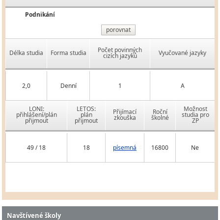
Podnikání
porovnat
Počet povinných
Délka studia
Forma studia
Vyučované jazyky
cizích jazyků
2,0
Denní
1
A
LONI:
LETOS:
Možnost
Přijímací
Roční
přihlášení/plán
plán
studia pro
zkouška
školné
přijmout
přijmout
ZP
49 / 18
18
písemná
16800
Ne
Navštívené školy