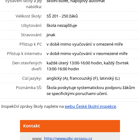
Vybavení školy a její
školní bufet, nápojový automat
nabídka:
Velikost školy:
SŠ 201 - 250 žáků
Ubytování:
škola nezajišťuje
Stravování:
jinak
Přístup k PC
v době mimo vyučování: v omezené míře
Přístup k internetu
v době mimo vyučování: v neomezené míře
Den otevřených
každé úterý 13:00-16:00 hodin, každý čtvrtek
dveří:
13:00-16:00 hodin
Cizí jazyky:
anglický (A), francouzský (F), latinský (L)
Poznámka SŠ:
Škola poskytuje systematickou podporu žákům
se specifickými poruchami učení.
Inspekční zprávy školy najdete na
webu České školní inspekce
.
Kontakt
www
http://www.gbc-pcssou.cz