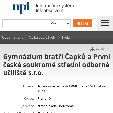
Úvodní strana
Volba podle školy
Škola
vytisknout
Gymnázium bratří Čapků a První
české soukromé střední odborné
učiliště s.r.o.
Adresa:
Trhanovské náměstí 129/8, Praha 10 - Hostivař,
10200
Okres:
Praha 10
Typ školy:
střední škola, soukromá