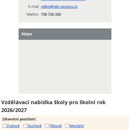
E-mail
celko@gbc-pcssou.cz
Telefon
736 726 330
Mapa
Vzdělávací nabídka školy pro školní rok
2026/2027
Zdravotní postižení
:
Zrakové
Sluchové
Tělesné
Mentální