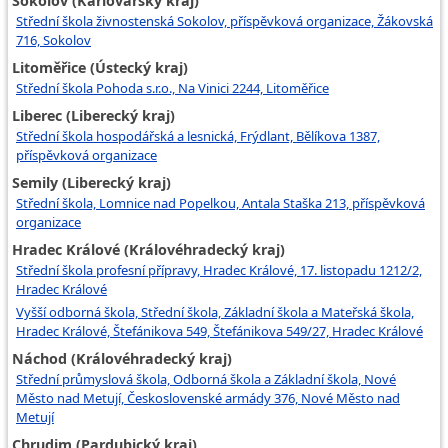
Sokolov (Karlovarský kraj)
Střední škola živnostenská Sokolov, příspěvková organizace, Žákovská
716, Sokolov
Litoměřice (Ústecký kraj)
Střední škola Pohoda s.r.o., Na Vinici 2244, Litoměřice
Liberec (Liberecký kraj)
Střední škola hospodářská a lesnická, Frýdlant, Bělíkova 1387,
příspěvková organizace
Semily (Liberecký kraj)
Střední škola, Lomnice nad Popelkou, Antala Staška 213, příspěvková
organizace
Hradec Králové (Královéhradecký kraj)
Střední škola profesní přípravy, Hradec Králové, 17. listopadu 1212/2,
Hradec Králové
Vyšší odborná škola, Střední škola, Základní škola a Mateřská škola,
Hradec Králové, Štefánikova 549, Štefánikova 549/27, Hradec Králové
Náchod (Královéhradecký kraj)
Střední průmyslová škola, Odborná škola a Základní škola, Nové
Město nad Metují, Československé armády 376, Nové Město nad
Metují
Chrudim (Pardubický kraj)