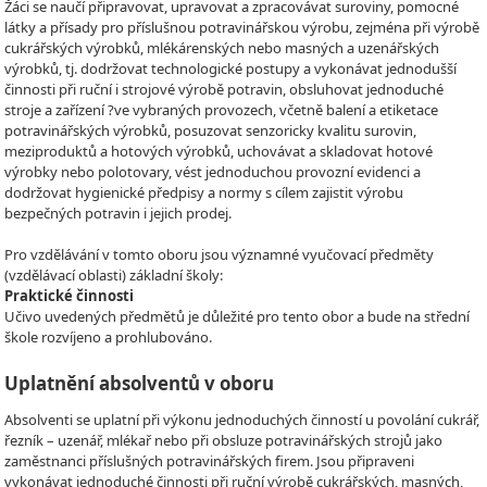
Žáci se naučí připravovat, upravovat a zpracovávat suroviny, pomocné
látky a přísady pro příslušnou potravinářskou výrobu, zejména při výrobě
cukrářských výrobků, mlékárenských nebo masných a uzenářských
výrobků, tj. dodržovat technologické postupy a vykonávat jednodušší
činnosti při ruční i strojové výrobě potravin, obsluhovat jednoduché
stroje a zařízení ?ve vybraných provozech, včetně balení a etiketace
potravinářských výrobků, posuzovat senzoricky kvalitu surovin,
meziproduktů a hotových výrobků, uchovávat a skladovat hotové
výrobky nebo polotovary, vést jednoduchou provozní evidenci a
dodržovat hygienické předpisy a normy s cílem zajistit výrobu
bezpečných potravin i jejich prodej.
Pro vzdělávání v tomto oboru jsou významné vyučovací předměty
(vzdělávací oblasti) základní školy:
Praktické činnosti
Učivo uvedených předmětů je důležité pro tento obor a bude na střední
škole rozvíjeno a prohlubováno.
Uplatnění absolventů v oboru
Absolventi se uplatní při výkonu jednoduchých činností u povolání cukrář,
řezník – uzenář, mlékař nebo při obsluze potravinářských strojů jako
zaměstnanci příslušných potravinářských firem. Jsou připraveni
vykonávat jednoduché činnosti při ruční výrobě cukrářských, masných,