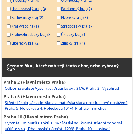
Jihočeský kraj (4)
Olomoucký kraj (2)
Jihomoravský kraj (3)
Pardubický kraj (2)
Karlovarský kraj (2)
Plzeňský kraj (3)
Kraj Vysočina (1)
Středočeský kraj (7)
Královéhradecký kraj (3)
Ústecký kraj (1)
Liberecký kraj (2)
Zlínský kraj (1)
Seznam škol, které nabízejí tento obor, nebo vybraný
ŠVP
Praha 2 (Hlavní město Praha)
Odborné učiliště Vyšehrad, Vratislavova 31/6, Praha 2 - Vyšehrad
Praha 5 (Hlavní město Praha)
Střední škola, základní škola a mateřská škola pro sluchově postižené,
Praha 5, Holečkova 4, Holečkova 104/4, Praha 5 - Smíchov
Praha 10 (Hlavní město Praha)
Gymnázium bratří Čapků a První české soukromé střední odborné
učiliště s.r.o., Trhanovské náměstí 129/8, Praha 10 - Hostivař