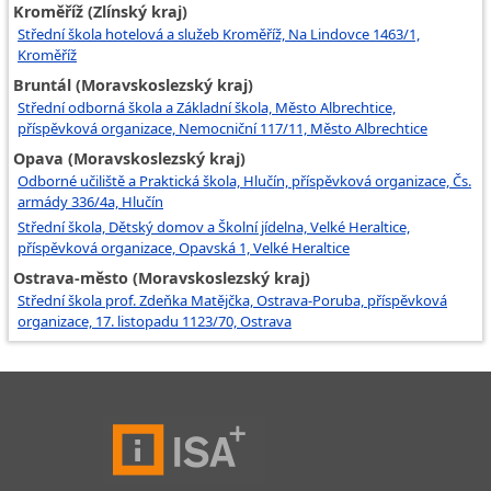
Kroměříž (Zlínský kraj)
Střední škola hotelová a služeb Kroměříž, Na Lindovce 1463/1,
Kroměříž
Bruntál (Moravskoslezský kraj)
Střední odborná škola a Základní škola, Město Albrechtice,
příspěvková organizace, Nemocniční 117/11, Město Albrechtice
Opava (Moravskoslezský kraj)
Odborné učiliště a Praktická škola, Hlučín, příspěvková organizace, Čs.
armády 336/4a, Hlučín
Střední škola, Dětský domov a Školní jídelna, Velké Heraltice,
příspěvková organizace, Opavská 1, Velké Heraltice
Ostrava-město (Moravskoslezský kraj)
Střední škola prof. Zdeňka Matějčka, Ostrava-Poruba, příspěvková
organizace, 17. listopadu 1123/70, Ostrava