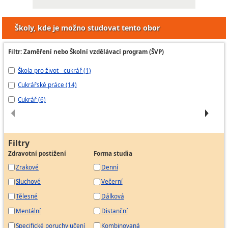
Školy, kde je možno studovat tento obor
Filtr: Zaměření nebo Školní vzdělávací program (ŠVP)
Škola pro život - cukrář (1)
cu
Cukrářské práce (14)
Cu
Cukrář (6)
Ře
Filtry
Zdravotní postižení
Forma studia
Zrakové
Denní
Sluchové
Večerní
Tělesné
Dálková
Mentální
Distanční
Specifické poruchy učení
Kombinovaná