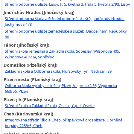
Střední odborné učiliště, Lišov, tř. 5. května 3, třída 5. května 3/93, Lišov
Jindřichův Hradec (Jihočeský kraj)
Střední odborná škola a Střední odborné učiliště, Jindřichův Hradec,
Jáchymova 478
Střední odborné učiliště zemědělské a služeb, Dačice, nám. Republiky
86
Tábor (Jihočeský kraj)
Střední škola řemeslná a Základní škola, Soběslav, Wilsonova 405,
Wilsonova 405/34, Soběslav
Domažlice (Plzeňský kraj)
Základní škola a Odborná škola, Horšovský Týn, Nádražní 89
Plzeň-město (Plzeňský kraj)
Odborná škola výroby a služeb, Plzeň, Vejprnická 56, Vejprnická
663/56, Plzeň
Plzeň-jih (Plzeňský kraj)
Střední škola a Základní škola, Oselce, č.p. 1, Oselce
Cheb (Karlovarský kraj)
Integrovaná střední škola Cheb, příspěvková organizace, Obrněné
brigády 2258/6, Cheb