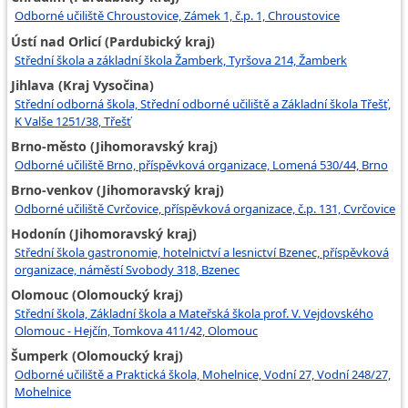
Odborné učiliště Chroustovice, Zámek 1, č.p. 1, Chroustovice
Ústí nad Orlicí (Pardubický kraj)
Střední škola a základní škola Žamberk, Tyršova 214, Žamberk
Jihlava (Kraj Vysočina)
Střední odborná škola, Střední odborné učiliště a Základní škola Třešť,
K Valše 1251/38, Třešť
Brno-město (Jihomoravský kraj)
Odborné učiliště Brno, příspěvková organizace, Lomená 530/44, Brno
Brno-venkov (Jihomoravský kraj)
Odborné učiliště Cvrčovice, příspěvková organizace, č.p. 131, Cvrčovice
Hodonín (Jihomoravský kraj)
Střední škola gastronomie, hotelnictví a lesnictví Bzenec, příspěvková
organizace, náměstí Svobody 318, Bzenec
Olomouc (Olomoucký kraj)
Střední škola, Základní škola a Mateřská škola prof. V. Vejdovského
Olomouc - Hejčín, Tomkova 411/42, Olomouc
Šumperk (Olomoucký kraj)
Odborné učiliště a Praktická škola, Mohelnice, Vodní 27, Vodní 248/27,
Mohelnice