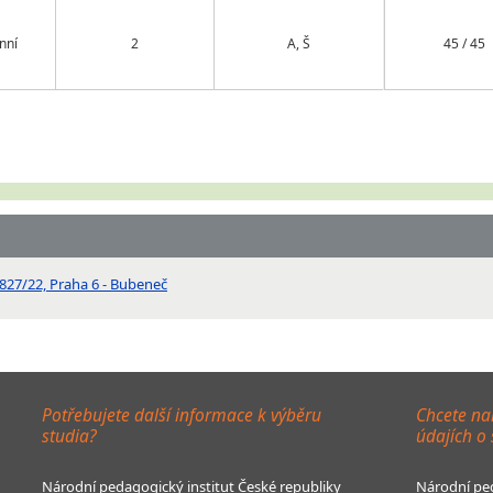
nní
2
A, Š
45 / 45
827/22, Praha 6 - Bubeneč
Potřebujete další informace k výběru
Chcete na
studia?
údajích o
Národní pedagogický institut České republiky
Národní ped