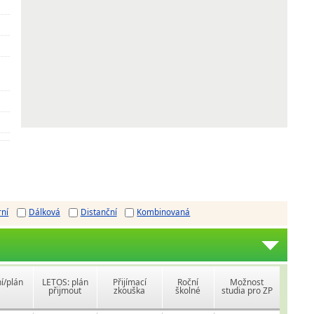
rní
Dálková
Distanční
Kombinovaná
í/plán
LETOS: plán
Přijímací
Roční
Možnost
přijmout
zkouška
školné
studia pro ZP