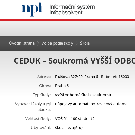
Úvodní strana
Volba podle školy
Škola
CEDUK – Soukromá VYŠŠÍ ODBOR
Adresa:
Eliášova 827/22, Praha 6 - Bubeneč, 16000
Okres:
Praha 6
Typ školy:
vyšší odborná škola, soukromá
Vybavení školy a její
nápojový automat, potravinový automat
nabídka:
Velikost školy:
VOŠ 51 - 100 studentů
Ubytování:
škola nezajišťuje