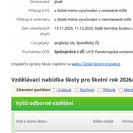
Stravování:
jinak
Přístup k PC
v době mimo vyučování: v omezené míře
Přístup k internetu
v době mimo vyučování: v neomezené míře
Den otevřených
13.11.2025, 11.12.2025, Další termíny budo
dveří:
Cizí jazyky:
anglický (A), španělský (Š)
Poznámka VOŠ:
Spolupráce s VŠ:
UCP, Panevropská univerzi
Inspekční zprávy školy najdete na
webu České školní inspekce
.
Vzdělávací nabídka školy pro školní rok 2026
Zdravotní postižení
:
Zrakové
Sluchové
Tělesné
Ment
Vyšší odborné vzdělání
Kód a název oboru
Délka studia
Forma 