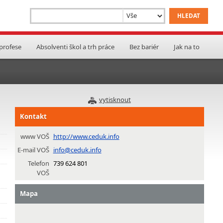
 profese
Absolventi škol a trh práce
Bez bariér
Jak na to
vytisknout
Kontakt
www VOŠ
http://www.ceduk.info
E-mail VOŠ
info@ceduk.info
Telefon
739 624 801
VOŠ
Mapa