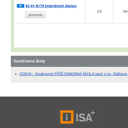
82-41-N/19 Interiérový design
N
3,0
De
porovnat
Navštívené školy
CEDUK – Soukromá VYŠŠÍ ODBORNÁ ŠKOLA spol. s r.o., Eliášova 