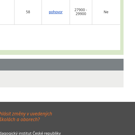
27900 -
58
pohovor
Ne
29900
hlásit změny v uvedených
 školách a oborech?
agogický institut České republiky