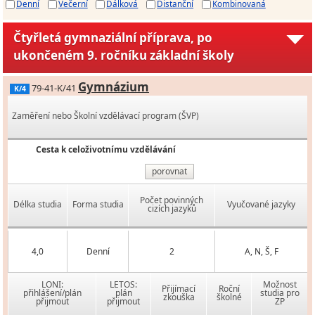
Denní
Večerní
Dálková
Distanční
Kombinovaná
Čtyřletá gymnaziální příprava, po
ukončeném 9. ročníku základní školy
Gymnázium
79-41-K/41
K/4
Zaměření nebo Školní vzdělávací program (ŠVP)
Cesta k celoživotnímu vzdělávání
porovnat
Počet povinných
Délka studia
Forma studia
Vyučované jazyky
cizích jazyků
4,0
Denní
2
A, N, Š, F
LONI:
LETOS:
Možnost
Přijímací
Roční
přihlášení/plán
plán
studia pro
zkouška
školné
přijmout
přijmout
ZP