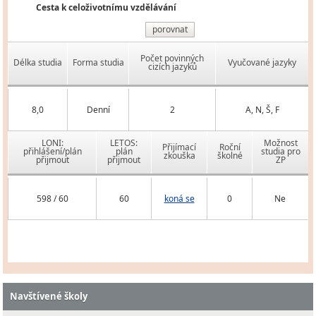
Cesta k celoživotnímu vzdělávání
porovnat
Počet povinných
Délka studia
Forma studia
Vyučované jazyky
cizích jazyků
8,0
Denní
2
A, N, Š, F
LONI:
LETOS:
Možnost
Přijímací
Roční
přihlášení/plán
plán
studia pro
zkouška
školné
přijmout
přijmout
ZP
598 / 60
60
koná se
0
Ne
Navštívené školy