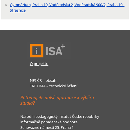
Gymnázium, Praha 10, Voděradská 2, Voděradská 900/2, Praha 10 -
Strašnice
O projektu
NPI ČR – obsah
TREXIMA – technické řešení
Potřebujete další informace k výběru
studia?
Národní pedagogický institut České republiky
informačně poradenská podpora
Senovážné náměstí 25, Praha 1