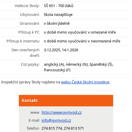
Velikost školy:
SŠ 651 - 700 žáků
Ubytování:
škola nezajišťuje
Stravování:
v školní jídelně
Přístup k PC
v době mimo vyučování: v omezené míře
Přístup k internetu
v době mimo vyučování: v neomezené míře
Den otevřených
3.12.2025, 14.1.2026
dveří:
Cizí jazyky:
anglický (A), německý (N), španělský (Š),
francouzský (F)
Inspekční zprávy školy najdete na
webu České školní inspekce
.
Kontakt
www
http://www.gymvod.cz
E-mail
info@gymvod.cz
Telefon
274 815 774, 274 813 571