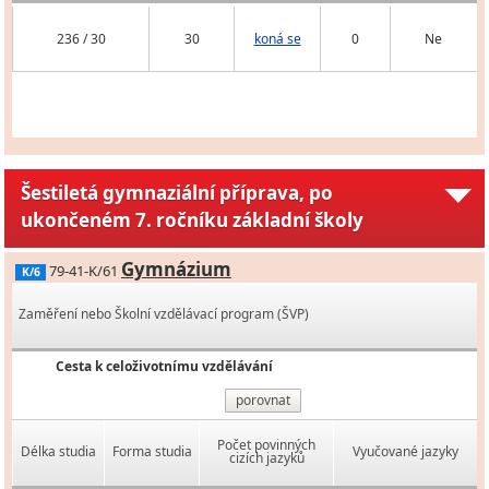
236 / 30
30
koná se
0
Ne
Šestiletá gymnaziální příprava, po
ukončeném 7. ročníku základní školy
Gymnázium
79-41-K/61
K/6
Zaměření nebo Školní vzdělávací program (ŠVP)
Cesta k celoživotnímu vzdělávání
porovnat
Počet povinných
Délka studia
Forma studia
Vyučované jazyky
cizích jazyků