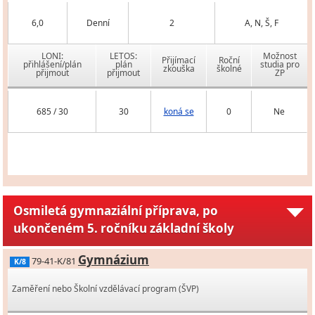
6,0
Denní
2
A, N, Š, F
LONI:
LETOS:
Možnost
Přijímací
Roční
přihlášení/plán
plán
studia pro
zkouška
školné
přijmout
přijmout
ZP
685 / 30
30
koná se
0
Ne
Osmiletá gymnaziální příprava, po
ukončeném 5. ročníku základní školy
Gymnázium
79-41-K/81
K/8
Zaměření nebo Školní vzdělávací program (ŠVP)