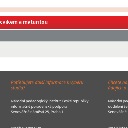
ýcvikem a maturitou
Potřebujete další informace k výběru
Chcete na
studia?
údajích o
Národní pedagogický institut České republiky
Národní ped
informačně poradenská podpora
oddělení še
Senovážné náměstí 25, Praha 1
Senovážné n
email:
ckp@npi.cz
email:
infoa