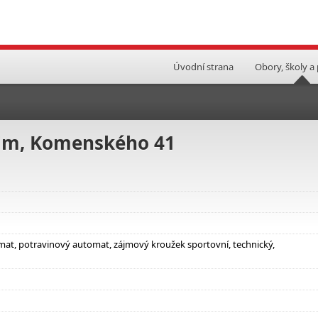
Úvodní strana
Obory, školy a
šim, Komenského 41
omat, potravinový automat, zájmový kroužek sportovní, technický,