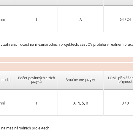
nní
1
A
64 / 24
 zahraničí, účast na mezinárodních projektech, část OV probíhá v reálném prac
Počet povinných cizích
LONI: přihlášen
studia
Vyučované jazyky
jazyků
přijmout
nní
1
A, N, Š, R
0 / 0
t na mezinárodních projektech.