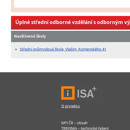
Úplné střední odborné vzdělání s odborným v
Navštívené školy
Střední průmyslová škola, Vlašim, Komenského 41
O projektu
NPI ČR – obsah
TREXIMA – technické řešení