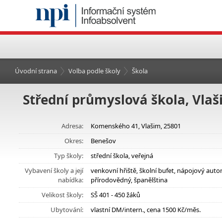
Úvodní strana
Volba podle školy
Škola
Střední průmyslová škola, Vla
Adresa:
Komenského 41, Vlašim, 25801
Okres:
Benešov
Typ školy:
střední škola, veřejná
Vybavení školy a její
venkovní hřiště, školní bufet, nápojový aut
nabídka:
přírodovědný, španělština
Velikost školy:
SŠ 401 - 450 žáků
Ubytování:
vlastní DM/intern., cena 1500 Kč/měs.