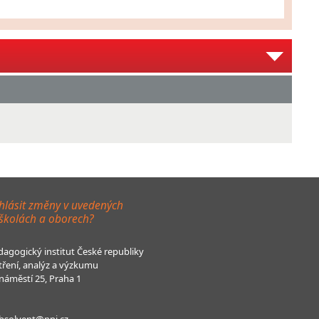
hlásit změny v uvedených
 školách a oborech?
agogický institut České republiky
tření, analýz a výzkumu
áměstí 25, Praha 1
bsolvent@npi.cz