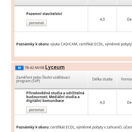
Pozemní stavitelství
4,0
De
porovnat
Poznámky k oboru:
výuka CAD/CAM, certifikát ECDL, výměnné pobyty v
Lyceum
78-42-M/08
M
Zaměření nebo Školní vzdělávací
Délka studia
Forma 
program (ŠVP)
Přírodovědná studia a udržitelná
budoucnost; Mediální studia a
digitální komunikace
4,0
De
porovnat
Poznámky k oboru:
certifikát ECDL, výměnné pobyty v zahraničí, účas