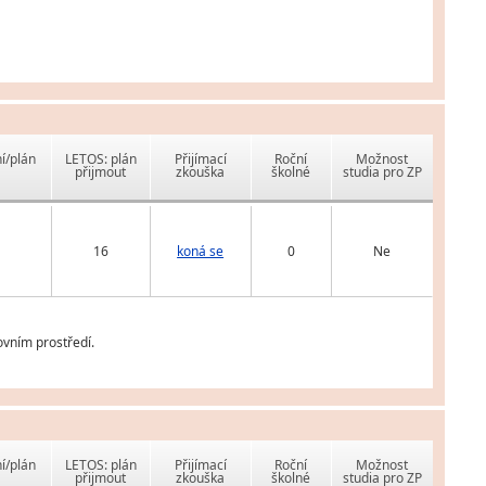
í/plán
LETOS: plán
Přijímací
Roční
Možnost
přijmout
zkouška
školné
studia pro ZP
16
koná se
0
Ne
ovním prostředí.
í/plán
LETOS: plán
Přijímací
Roční
Možnost
přijmout
zkouška
školné
studia pro ZP