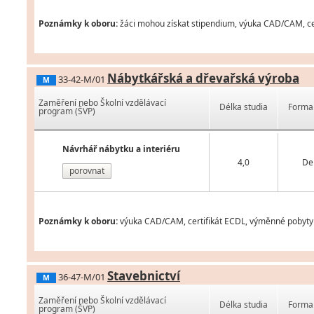
Poznámky k oboru:
žáci mohou získat stipendium, výuka CAD/CAM, cer
Nábytkářská a dřevařská výroba
33-42-M/01
M
Zaměření nebo Školní vzdělávací
Délka studia
Forma 
program (ŠVP)
Návrhář nábytku a interiéru
4,0
De
porovnat
Poznámky k oboru:
výuka CAD/CAM, certifikát ECDL, výměnné pobyty v
Stavebnictví
36-47-M/01
M
Zaměření nebo Školní vzdělávací
Délka studia
Forma 
program (ŠVP)