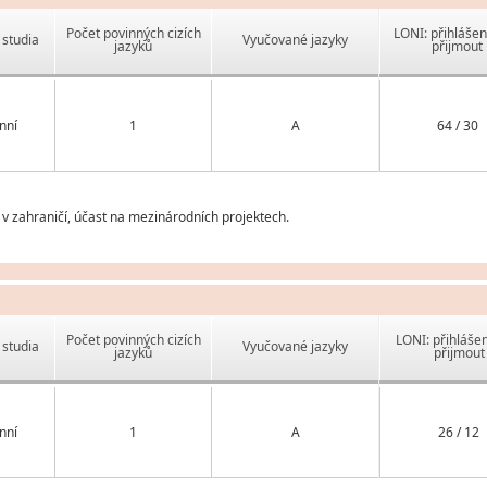
Počet povinných cizích
LONI: přihlášen
studia
Vyučované jazyky
jazyků
přijmout
nní
1
A
64 / 30
 zahraničí, účast na mezinárodních projektech.
Počet povinných cizích
LONI: přihlášen
studia
Vyučované jazyky
jazyků
přijmout
nní
1
A
26 / 12