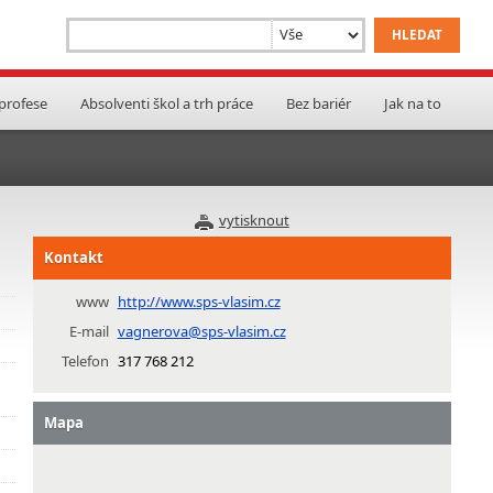
 profese
Absolventi škol a trh práce
Bez bariér
Jak na to
vytisknout
Kontakt
www
http://www.sps-vlasim.cz
E-mail
vagnerova@sps-vlasim.cz
Telefon
317 768 212
Mapa