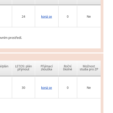
24
koná se
0
Ne
ovním prostředí.
í/plán
LETOS: plán
Přijímací
Roční
Možnost
přijmout
zkouška
školné
studia pro ZP
30
koná se
0
Ne