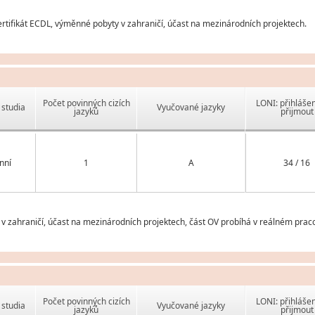
tifikát ECDL, výměnné pobyty v zahraničí, účast na mezinárodních projektech.
Počet povinných cizích
LONI: přihlášen
studia
Vyučované jazyky
jazyků
přijmout
nní
1
A
34 / 16
 zahraničí, účast na mezinárodních projektech, část OV probíhá v reálném prac
Počet povinných cizích
LONI: přihlášen
studia
Vyučované jazyky
jazyků
přijmout