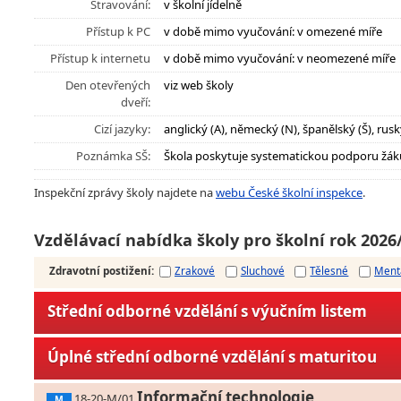
Stravování:
v školní jídelně
Přístup k PC
v době mimo vyučování: v omezené míře
Přístup k internetu
v době mimo vyučování: v neomezené míře
Den otevřených
viz web školy
dveří:
Cizí jazyky:
anglický (A), německý (N), španělský (Š), rusk
Poznámka SŠ:
Škola poskytuje systematickou podporu žák
Inspekční zprávy školy najdete na
webu České školní inspekce
.
Vzdělávací nabídka školy pro školní rok 2026
Zdravotní postižení
:
Zrakové
Sluchové
Tělesné
Ment
Střední odborné vzdělání s výučním listem
Úplné střední odborné vzdělání s maturitou
Informační technologie
18-20-M/01
M