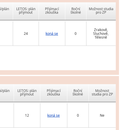
í/plán
LETOS: plán
Přijímací
Roční
Možnost studia
přijmout
zkouška
školné
pro ZP
Zrakově,
24
koná se
0
Sluchově,
Tělesně
í/plán
LETOS: plán
Přijímací
Roční
Možnost
přijmout
zkouška
školné
studia pro ZP
12
koná se
0
Ne