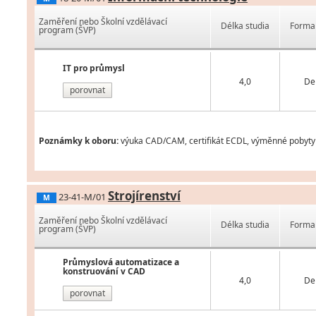
Zaměření nebo Školní vzdělávací
Délka studia
Forma 
program (ŠVP)
IT pro průmysl
4,0
De
porovnat
Poznámky k oboru:
výuka CAD/CAM, certifikát ECDL, výměnné pobyty v
Strojírenství
23-41-M/01
M
Zaměření nebo Školní vzdělávací
Délka studia
Forma 
program (ŠVP)
Průmyslová automatizace a
konstruování v CAD
4,0
De
porovnat