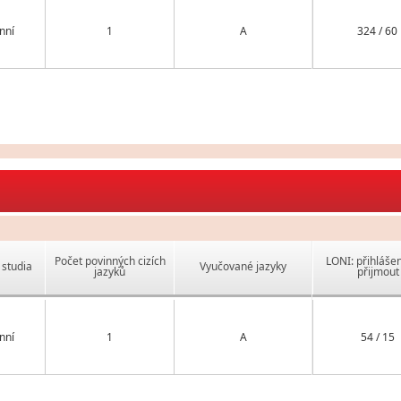
nní
1
A
324 / 60
Počet povinných cizích
LONI: přihlášen
studia
Vyučované jazyky
jazyků
přijmout
nní
1
A
54 / 15