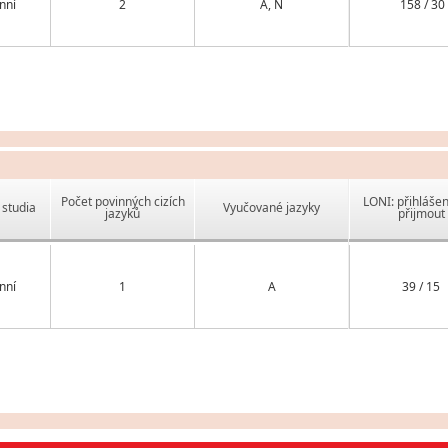
nní
2
A, N
158 / 30
Počet povinných cizích
LONI: přihlášen
studia
Vyučované jazyky
jazyků
přijmout
nní
1
A
39 / 15