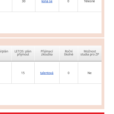
30
koná se
0
Tělesně
í/plán
LETOS: plán
Přijímací
Roční
Možnost
přijmout
zkouška
školné
studia pro ZP
15
talentová
0
Ne