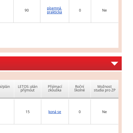
písemná,
90
0
Ne
praktická
í/plán
LETOS: plán
Přijímací
Roční
Možnost
přijmout
zkouška
školné
studia pro ZP
15
koná se
0
Ne