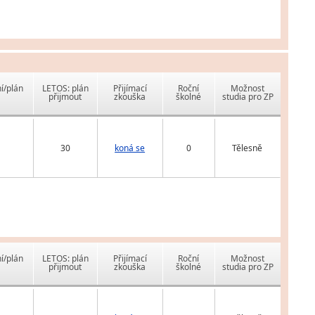
í/plán
LETOS: plán
Přijímací
Roční
Možnost
přijmout
zkouška
školné
studia pro ZP
30
koná se
0
Tělesně
í/plán
LETOS: plán
Přijímací
Roční
Možnost
přijmout
zkouška
školné
studia pro ZP