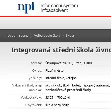
Úvodní strana
Volba podle školy
Škola
Integrovaná střední škola živn
Adresa:
Škroupova 209/13, Plzeň, 30100
Okres:
Plzeň-město
Typ školy:
střední škola, veřejná
Vybavení školy a její
školní klub, školní bufet, nápojový automat
nabídka:
bezbariérové prostředí školy
Velikost školy:
SŠ 651 - 700 žáků
Ubytování:
škola nezajišťuje