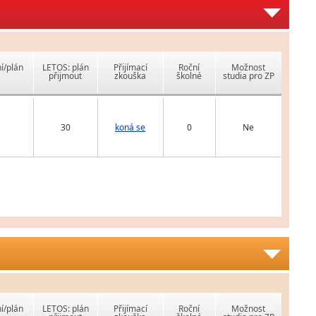
í/plán
LETOS: plán
Přijímací
Roční
Možnost
přijmout
zkouška
školné
studia pro ZP
30
koná se
0
Ne
í/plán
LETOS: plán
Přijímací
Roční
Možnost