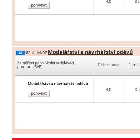
4,0
De
porovnat
Modelářství a návrhářství oděvů
82-41-M/07
M
Zaměření nebo Školní vzdělávací
Délka studia
Forma 
program (ŠVP)
Modelářství a návrhářství oděvů
4,0
De
porovnat