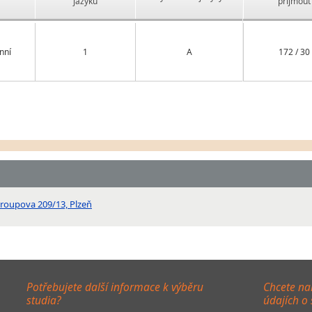
jazyků
přijmout
nní
1
A
172 / 30
kroupova 209/13, Plzeň
Potřebujete další informace k výběru
Chcete na
studia?
údajích o