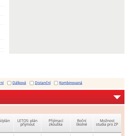
rní
Dálková
Distanční
Kombinovaná
í/plán
LETOS: plán
Přijímací
Roční
Možnost
přijmout
zkouška
školné
studia pro ZP