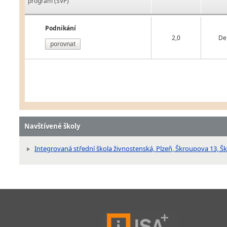
program (ŠVP)
Podnikání
2,0
De
porovnat
Navštívené školy
Integrovaná střední škola živnostenská, Plzeň, Škroupova 13, Š