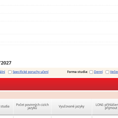
/2027
ální
Specifické poruchy učení
Forma studia
:
Denní
Veče
Počet povinných cizích
LONI: přihlášen
studia
Vyučované jazyky
jazyků
přijmout