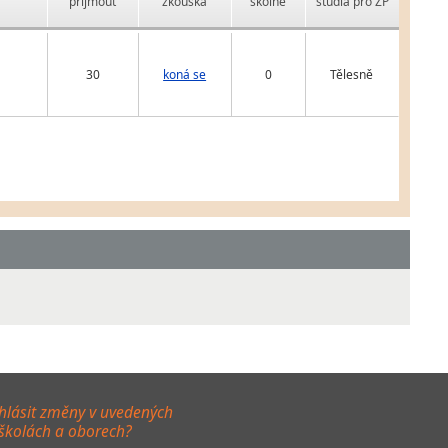
přijmout
zkouška
školné
studia pro ZP
30
koná se
0
Tělesně
hlásit změny v uvedených
 školách a oborech?