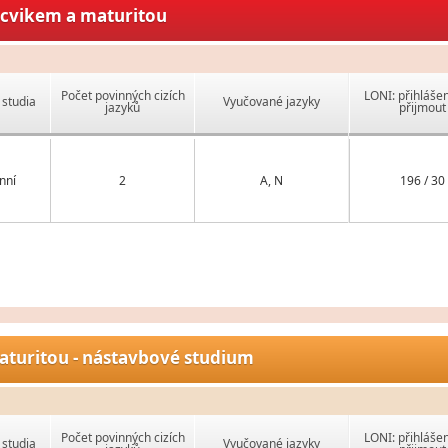
ýcvikem a maturitou
Počet povinných cizích
LONI: přihlášen
studia
Vyučované jazyky
jazyků
přijmout
nní
2
A, N
196 / 30
aturitou - nástavbové studium
Počet povinných cizích
LONI: přihlášen
studia
Vyučované jazyky