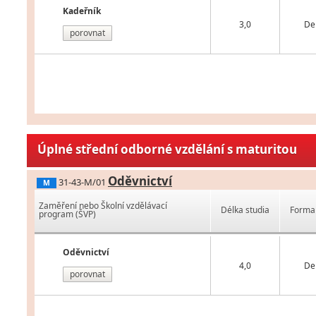
Kadeřník
3,0
De
porovnat
Úplné střední odborné vzdělání s maturitou
Oděvnictví
31-43-M/01
M
Zaměření nebo Školní vzdělávací
Délka studia
Forma 
program (ŠVP)
Oděvnictví
4,0
De
porovnat