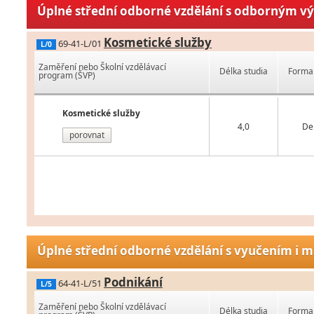
Úplné střední odborné vzdělání s odborným v
Kosmetické služby
69-41-L/01
L/0
Zaměření nebo Školní vzdělávací
Délka studia
Forma 
program (ŠVP)
Kosmetické služby
4,0
De
porovnat
Úplné střední odborné vzdělání s vyučením i m
Podnikání
64-41-L/51
L/5
Zaměření nebo Školní vzdělávací
Délka studia
Forma 