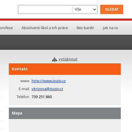
 profese
Absolventi škol a trh práce
Bez bariér
Jak na to
vytisknout
Kontakt
www
http://www.issziv.cz
E-mail
vkrizova@issziv.cz
Telefon
739 251 860
Mapa