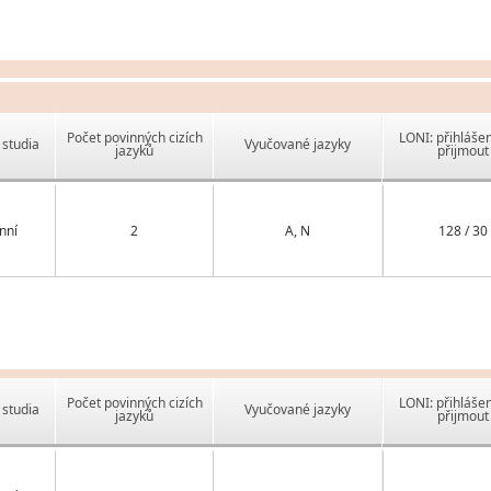
Počet povinných cizích
LONI: přihlášen
studia
Vyučované jazyky
jazyků
přijmout
nní
2
A, N
128 / 30
Počet povinných cizích
LONI: přihlášen
studia
Vyučované jazyky
jazyků
přijmout