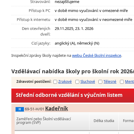
Stravování:
nezajišťujeme
Přístup k PC
v době mimo vyučování: v omezené míře
Přístup k internetu
v době mimo vyučování: v neomezené míře
Den otevřených
29.11.2025, 23. 1. 2026
dveří:
Cizí jazyky:
anglický (A), německý (N)
Inspekční zprávy školy najdete na
webu České školní inspekce
.
Vzdělávací nabídka školy pro školní rok 2026
Zdravotní postižení
:
Zrakové
Sluchové
Tělesné
Ment
Střední odborné vzdělání s výučním listem
Kadeřník
69-51-H/01
H
Zaměření nebo Školní vzdělávací
Délka studia
Forma 
program (ŠVP)