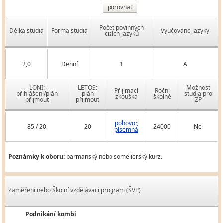
porovnat
Počet povinných
Délka studia
Forma studia
Vyučované jazyky
cizích jazyků
2,0
Denní
1
A
LONI:
LETOS:
Možnost
Přijímací
Roční
přihlášení/plán
plán
studia pro
zkouška
školné
přijmout
přijmout
ZP
pohovor,
85 / 20
20
24000
Ne
písemná
Poznámky k oboru:
barmanský nebo someliérský kurz.
Zaměření nebo Školní vzdělávací program (ŠVP)
Podnikání kombi