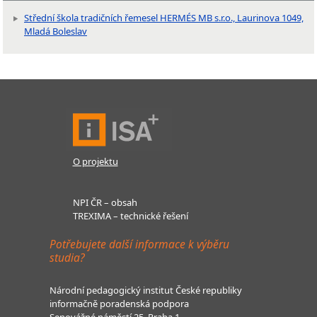
Střední škola tradičních řemesel HERMÉS MB s.r.o., Laurinova 1049,
Mladá Boleslav
O projektu
NPI ČR – obsah
TREXIMA – technické řešení
Potřebujete další informace k výběru
studia?
Národní pedagogický institut České republiky
informačně poradenská podpora
Senovážné náměstí 25, Praha 1