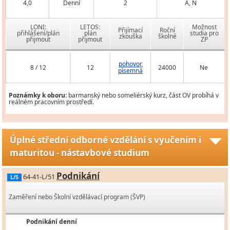
4,0
Denní
2
A, N
LONI:
LETOS:
Možnost
Přijímací
Roční
přihlášení/plán
plán
studia pro
zkouška
školné
přijmout
přijmout
ZP
pohovor,
8 / 12
12
24000
Ne
písemná
Poznámky k oboru:
barmanský nebo someliérský kurz, část OV probíhá v
reálném pracovním prostředí.
Úplné střední odborné vzdělání s vyučením i
maturitou - nástavbové studium
Podnikání
64-41-L/51
L/5
Zaměření nebo Školní vzdělávací program (ŠVP)
Podnikání denní