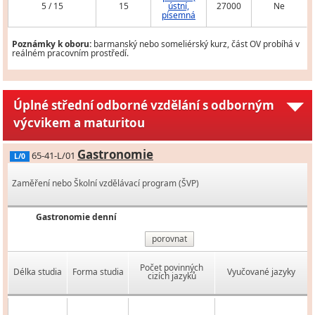
5 / 15
15
ústní,
27000
Ne
písemná
Poznámky k oboru:
barmanský nebo someliérský kurz, část OV probíhá v
reálném pracovním prostředí.
Úplné střední odborné vzdělání s odborným
výcvikem a maturitou
Gastronomie
65-41-L/01
L/0
Zaměření nebo Školní vzdělávací program (ŠVP)
Gastronomie denní
porovnat
Počet povinných
Délka studia
Forma studia
Vyučované jazyky
cizích jazyků