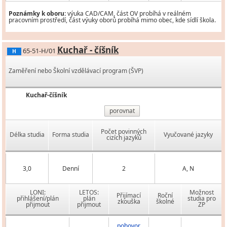
Poznámky k oboru:
výuka CAD/CAM, část OV probíhá v reálném
pracovním prostředí, část výuky oborů probíhá mimo obec, kde sídlí škola.
Kuchař - číšník
65-51-H/01
H
Zaměření nebo Školní vzdělávací program (ŠVP)
Kuchař-číšník
porovnat
Počet povinných
Délka studia
Forma studia
Vyučované jazyky
cizích jazyků
3,0
Denní
2
A, N
LONI:
LETOS:
Možnost
Přijímací
Roční
přihlášení/plán
plán
studia pro
zkouška
školné
přijmout
přijmout
ZP
pohovor,