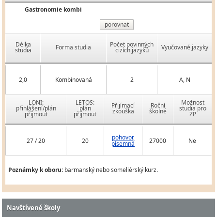
Gastronomie kombi
porovnat
Délka
Počet povinných
Forma studia
Vyučované jazyky
studia
cizích jazyků
2,0
Kombinovaná
2
A, N
LONI:
LETOS:
Možnost
Přijímací
Roční
přihlášení/plán
plán
studia pro
zkouška
školné
přijmout
přijmout
ZP
pohovor,
27 / 20
20
27000
Ne
písemná
Poznámky k oboru:
barmanský nebo someliérský kurz.
Navštívené školy