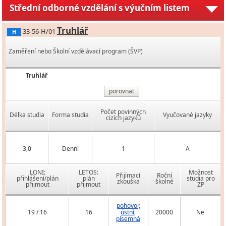
Střední odborné vzdělání s výučním listem
Truhlář
33-56-H/01
H
Zaměření nebo Školní vzdělávací program (ŠVP)
Truhlář
porovnat
Počet povinných
Délka studia
Forma studia
Vyučované jazyky
cizích jazyků
3,0
Denní
1
A
LONI:
LETOS:
Možnost
Přijímací
Roční
přihlášení/plán
plán
studia pro
zkouška
školné
přijmout
přijmout
ZP
pohovor,
19 / 16
16
ústní,
20000
Ne
písemná