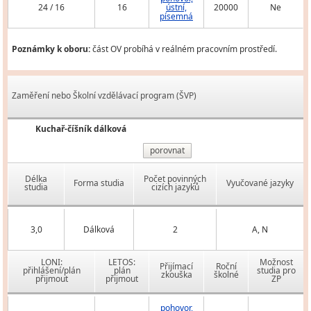
24 / 16
16
ústní,
20000
Ne
písemná
Poznámky k oboru:
část OV probíhá v reálném pracovním prostředí.
Zaměření nebo Školní vzdělávací program (ŠVP)
Kuchař-číšník dálková
porovnat
Délka
Počet povinných
Forma studia
Vyučované jazyky
studia
cizích jazyků
3,0
Dálková
2
A, N
LONI:
LETOS:
Možnost
Přijímací
Roční
přihlášení/plán
plán
studia pro
zkouška
školné
přijmout
přijmout
ZP
pohovor,