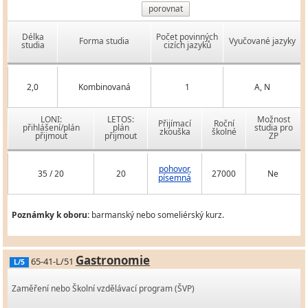
porovnat
Délka
Počet povinných
Forma studia
Vyučované jazyky
studia
cizích jazyků
2,0
Kombinovaná
1
A, N
LONI:
LETOS:
Možnost
Přijímací
Roční
přihlášení/plán
plán
studia pro
zkouška
školné
přijmout
přijmout
ZP
pohovor,
35 / 20
20
27000
Ne
písemná
Poznámky k oboru:
barmanský nebo someliérský kurz.
Gastronomie
65-41-L/51
L/5
Zaměření nebo Školní vzdělávací program (ŠVP)