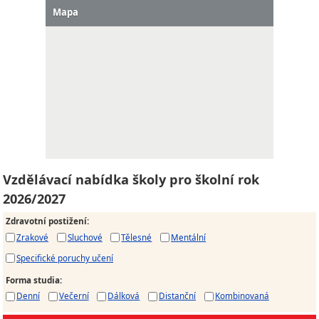
Mapa
Vzdělávací nabídka školy pro školní rok
2026/2027
Zdravotní postižení
:
Zrakové
Sluchové
Tělesné
Mentální
Specifické poruchy učení
Forma studia
:
Denní
Večerní
Dálková
Distanční
Kombinovaná