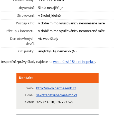
Velikost školy:
SŠ 101 - 150 žáků
Ubytování:
škola nezajišťuje
Stravování:
v školní jídelně
Přístup k PC
v době mimo vyučování: v neomezené míře
Přístup k internetu
v době mimo vyučování: v neomezené míře
Den otevřených
viz web školy
dveří:
Cizí jazyky:
anglický (A), německý (N)
Inspekční zprávy školy najdete na
webu České školní inspekce
.
Kontakt
www
http://www.hermes-mb.cz
E-mail
sekretariat@hermes-mb.cz
Telefon
326 723 630, 326 723 629