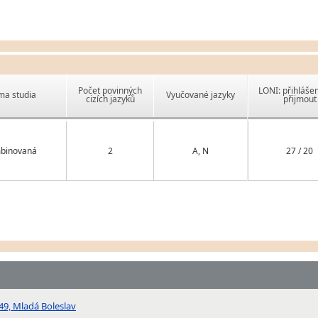
Počet povinných
LONI: přihlášen
ma studia
Vyučované jazyky
cizích jazyků
přijmout
binovaná
2
A, N
27 / 20
49, Mladá Boleslav