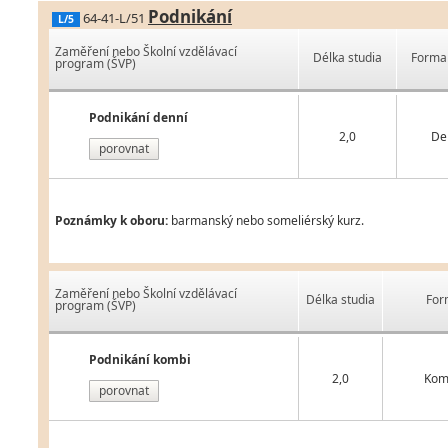
Podnikání
64-41-L/51
L/5
Zaměření nebo Školní vzdělávací
Délka studia
Forma 
program (ŠVP)
Podnikání denní
2,0
De
porovnat
Poznámky k oboru:
barmanský nebo someliérský kurz.
Zaměření nebo Školní vzdělávací
Délka studia
For
program (ŠVP)
Podnikání kombi
2,0
Kom
porovnat