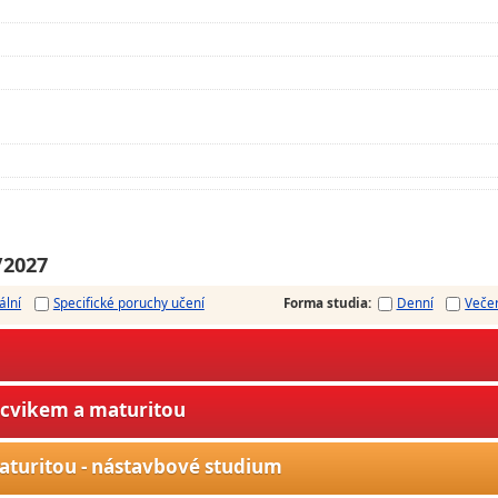
/2027
ální
Specifické poruchy učení
Forma studia
:
Denní
Veče
ýcvikem a maturitou
aturitou - nástavbové studium