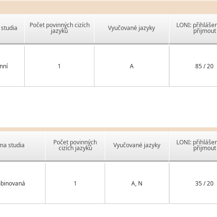
Počet povinných cizích
LONI: přihlášen
studia
Vyučované jazyky
jazyků
přijmout
nní
1
A
85 / 20
Počet povinných
LONI: přihlášen
ma studia
Vyučované jazyky
cizích jazyků
přijmout
binovaná
1
A, N
35 / 20