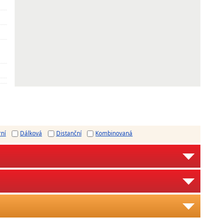
rní
Dálková
Distanční
Kombinovaná