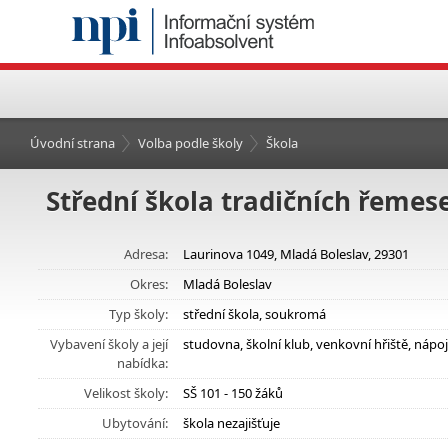
Úvodní strana
Volba podle školy
Škola
Střední škola tradičních řemes
Adresa:
Laurinova 1049, Mladá Boleslav, 29301
Okres:
Mladá Boleslav
Typ školy:
střední škola, soukromá
Vybavení školy a její
studovna, školní klub, venkovní hřiště, ná
nabídka:
Velikost školy:
SŠ 101 - 150 žáků
Ubytování:
škola nezajišťuje