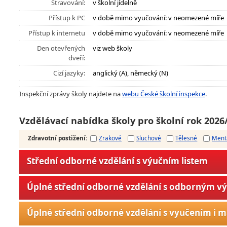
Stravování:
v školní jídelně
Přístup k PC
v době mimo vyučování: v neomezené míře
Přístup k internetu
v době mimo vyučování: v neomezené míře
Den otevřených
viz web školy
dveří:
Cizí jazyky:
anglický (A), německý (N)
Inspekční zprávy školy najdete na
webu České školní inspekce
.
Vzdělávací nabídka školy pro školní rok 2026
Zdravotní postižení
:
Zrakové
Sluchové
Tělesné
Ment
Střední odborné vzdělání s výučním listem
Úplné střední odborné vzdělání s odborným v
Úplné střední odborné vzdělání s vyučením i m