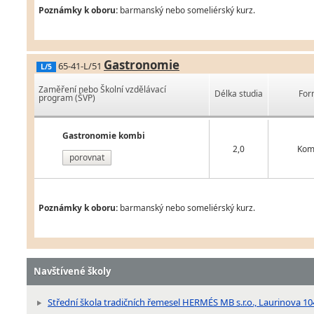
Poznámky k oboru:
barmanský nebo someliérský kurz.
Gastronomie
65-41-L/51
L/5
Zaměření nebo Školní vzdělávací
Délka studia
For
program (ŠVP)
Gastronomie kombi
2,0
Kom
porovnat
Poznámky k oboru:
barmanský nebo someliérský kurz.
Navštívené školy
Střední škola tradičních řemesel HERMÉS MB s.r.o., Laurinova 10