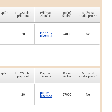
í/plán
LETOS: plán
Přijímací
Roční
Možnost
přijmout
zkouška
školné
studia pro ZP
pohovor,
20
24000
Ne
písemná
í/plán
LETOS: plán
Přijímací
Roční
Možnost
přijmout
zkouška
školné
studia pro ZP
pohovor,
20
27000
Ne
písemná