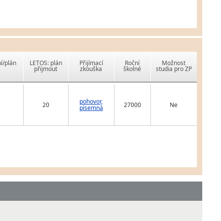
í/plán
LETOS: plán
Přijímací
Roční
Možnost
přijmout
zkouška
školné
studia pro ZP
pohovor,
20
27000
Ne
písemná