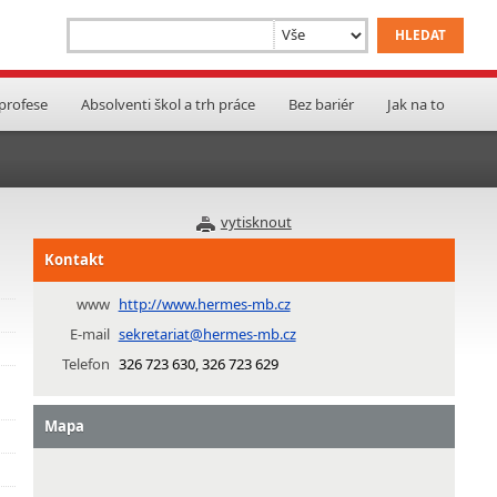
 profese
Absolventi škol a trh práce
Bez bariér
Jak na to
vytisknout
Kontakt
www
http://www.hermes-mb.cz
E-mail
sekretariat@hermes-mb.cz
Telefon
326 723 630, 326 723 629
Mapa