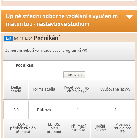
Úplné střední odborné vzdělání s vyučením i
maturitou - nástavbové studium
Podnikání
64-41-L/51
L/5
Zaměření nebo Školní vzdělávací program (ŠVP)
Podnikání
porovnat
Délka
Počet povinných
Forma studia
Vyučované jazyky
studia
cizích jazyků
3,0
Dálková
1
A
LONI:
LETOS:
Možnost
Přijímací
Roční
přihlášení/plán
plán
studia pro
zkouška
školné
přijmout
přijmout
ZP