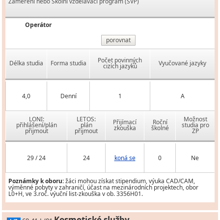
Zaměření nebo Školní vzdělávací program (ŠVP)
Operátor
porovnat
Počet povinných
Délka studia
Forma studia
Vyučované jazyky
cizích jazyků
4,0
Denní
1
A
LONI:
LETOS:
Možnost
Přijímací
Roční
přihlášení/plán
plán
studia pro
zkouška
školné
přijmout
přijmout
ZP
29 / 24
24
koná se
0
Ne
Poznámky k oboru:
žáci mohou získat stipendium, výuka CAD/CAM,
výměnné pobyty v zahraničí, účast na mezinárodních projektech, obor
L0+H, ve 3.roč. výuční list-zkouška v ob. 3356H01.
Kosmetické služby