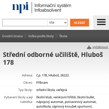
Úvodní strana
Volba podle školy
Škola
vytisknout
Střední odborné učiliště, Hluboš
178
Adresa:
č.p. 178, Hluboš, 26222
Okres:
Příbram
Typ školy:
střední škola, veřejná
Vybavení školy a její
školní klub, venkovní hřiště, školní bufet,
nabídka:
nápojový automat, potravinový automat,
autoškola, zájmový kroužek sportovní,