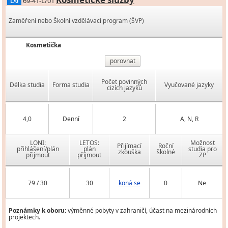
69-41-L/01
L/0
Zaměření nebo Školní vzdělávací program (ŠVP)
Kosmetička
porovnat
Počet povinných
Délka studia
Forma studia
Vyučované jazyky
cizích jazyků
4,0
Denní
2
A, N, R
LONI:
LETOS:
Možnost
Přijímací
Roční
přihlášení/plán
plán
studia pro
zkouška
školné
přijmout
přijmout
ZP
79 / 30
30
koná se
0
Ne
Poznámky k oboru:
výměnné pobyty v zahraničí, účast na mezinárodních
projektech.