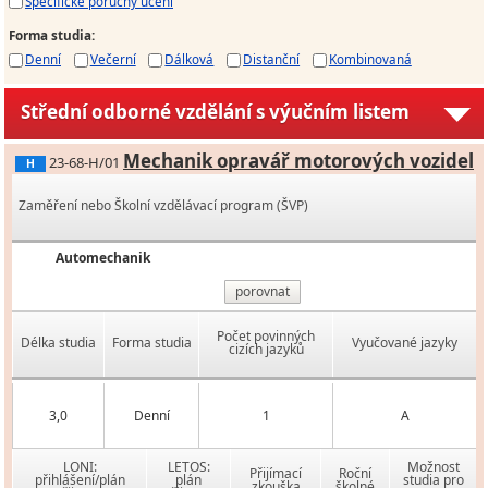
Specifické poruchy učení
Forma studia
:
Denní
Večerní
Dálková
Distanční
Kombinovaná
Střední odborné vzdělání s výučním listem
Mechanik opravář motorových vozidel
23-68-H/01
H
Zaměření nebo Školní vzdělávací program (ŠVP)
Automechanik
porovnat
Počet povinných
Délka studia
Forma studia
Vyučované jazyky
cizích jazyků
3,0
Denní
1
A
LONI:
LETOS:
Možnost
Přijímací
Roční
přihlášení/plán
plán
studia pro
zkouška
školné