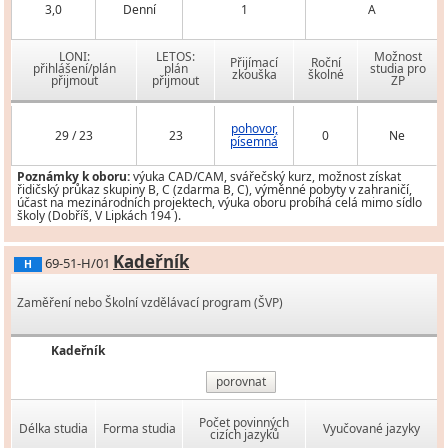
3,0
Denní
1
A
LONI:
LETOS:
Možnost
Přijímací
Roční
přihlášení/plán
plán
studia pro
zkouška
školné
přijmout
přijmout
ZP
pohovor,
29 / 23
23
0
Ne
písemná
Poznámky k oboru:
výuka CAD/CAM, svářečský kurz, možnost získat
řidičský průkaz skupiny B, C (zdarma B, C), výměnné pobyty v zahraničí,
účast na mezinárodních projektech, výuka oboru probíhá celá mimo sídlo
školy (Dobříš, V Lipkách 194 ).
Kadeřník
69-51-H/01
H
Zaměření nebo Školní vzdělávací program (ŠVP)
Kadeřník
porovnat
Počet povinných
Délka studia
Forma studia
Vyučované jazyky
cizích jazyků