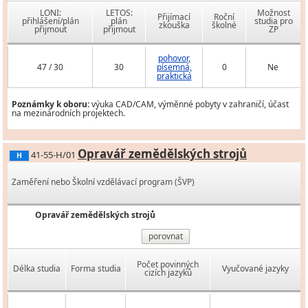
LONI:
LETOS:
Možnost
Přijímací
Roční
přihlášení/plán
plán
studia pro
zkouška
školné
přijmout
přijmout
ZP
pohovor,
47 / 30
30
písemná,
0
Ne
praktická
Poznámky k oboru:
výuka CAD/CAM, výměnné pobyty v zahraničí, účast
na mezinárodních projektech.
Opravář zemědělských strojů
41-55-H/01
H
Zaměření nebo Školní vzdělávací program (ŠVP)
Opravář zemědělských strojů
porovnat
Počet povinných
Délka studia
Forma studia
Vyučované jazyky
cizích jazyků