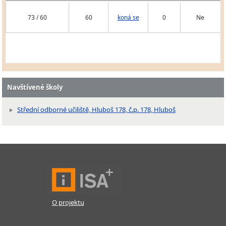
73 / 60
60
koná se
0
Ne
Navštívené školy
Střední odborné učiliště, Hluboš 178, č.p. 178, Hluboš
O projektu