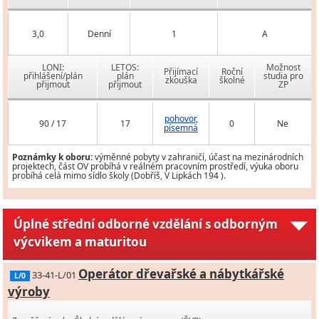
3,0
Denní
1
A
LONI:
LETOS:
Možnost
Přijímací
Roční
přihlášení/plán
plán
studia pro
zkouška
školné
přijmout
přijmout
ZP
pohovor,
90 / 17
17
0
Ne
písemná
Poznámky k oboru:
výměnné pobyty v zahraničí, účast na mezinárodních
projektech, část OV probíhá v reálném pracovním prostředí, výuka oboru
probíhá celá mimo sídlo školy (Dobříš, V Lipkách 194 ).
Úplné střední odborné vzdělání s odborným
výcvikem a maturitou
Operátor dřevařské a nábytkářské
33-41-L/01
L/0
výroby