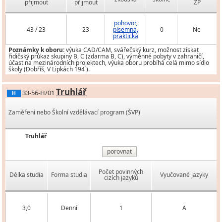
přijmout
přijmout
ZP
pohovor,
43 / 23
23
písemná,
0
Ne
praktická
Poznámky k oboru:
výuka CAD/CAM, svářečský kurz, možnost získat
řidičský průkaz skupiny B, C (zdarma B, C), výměnné pobyty v zahraničí,
účast na mezinárodních projektech, výuka oboru probíhá celá mimo sídlo
školy (Dobříš, V Lipkách 194 ).
Truhlář
33-56-H/01
H
Zaměření nebo Školní vzdělávací program (ŠVP)
Truhlář
porovnat
Počet povinných
Délka studia
Forma studia
Vyučované jazyky
cizích jazyků
3,0
Denní
1
A