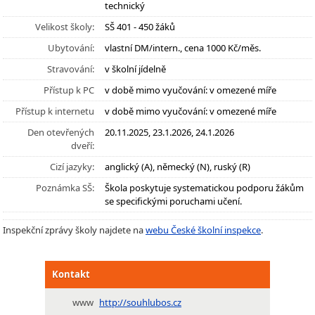
technický
Velikost školy:
SŠ 401 - 450 žáků
Ubytování:
vlastní DM/intern., cena 1000 Kč/měs.
Stravování:
v školní jídelně
Přístup k PC
v době mimo vyučování: v omezené míře
Přístup k internetu
v době mimo vyučování: v omezené míře
Den otevřených
20.11.2025, 23.1.2026, 24.1.2026
dveří:
Cizí jazyky:
anglický (A), německý (N), ruský (R)
Poznámka SŠ:
Škola poskytuje systematickou podporu žákům
se specifickými poruchami učení.
Inspekční zprávy školy najdete na
webu České školní inspekce
.
Kontakt
www
http://souhlubos.cz